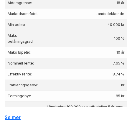
Aldersgrense:
18 år
Markedsområdet:
Landsdekkende
Min beløp
40 000 kr
Maks
100 %
belåningsgrad:
Maks løpetid:
10 år
Nominell rente:
7.65 %
Effektiv rente:
8.74
%
Etableringsgebyr:
kr
Termingebyr:
85 kr
Lånebeløp 100 000 kr, nedbetaling 5 år, nom.
Renteeksempel:
rente 7.65%, eff.rente 8.74%, Kostnad: 23 794
Se mer
kr totalpris: 123 794 kr