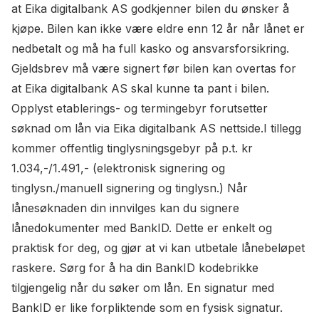
at Eika digitalbank AS godkjenner bilen du ønsker å
kjøpe. Bilen kan ikke være eldre enn 12 år når lånet er
nedbetalt og må ha full kasko og ansvarsforsikring.
Gjeldsbrev må være signert før bilen kan overtas for
at Eika digitalbank AS skal kunne ta pant i bilen.
Opplyst etablerings- og termingebyr forutsetter
søknad om lån via Eika digitalbank AS nettside.I tillegg
kommer offentlig tinglysningsgebyr på p.t. kr
1.034,-/1.491,- (elektronisk signering og
tinglysn./manuell signering og tinglysn.) Når
lånesøknaden din innvilges kan du signere
lånedokumenter med BankID. Dette er enkelt og
praktisk for deg, og gjør at vi kan utbetale lånebeløpet
raskere. Sørg for å ha din BankID kodebrikke
tilgjengelig når du søker om lån. En signatur med
BankID er like forpliktende som en fysisk signatur.