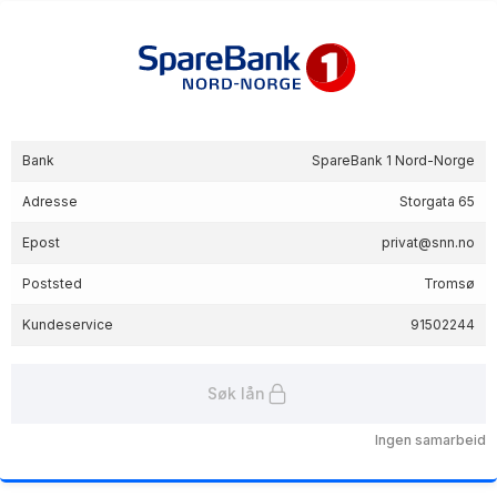
Bank
SpareBank 1 Nord-Norge
Adresse
Storgata 65
Epost
privat@snn.no
Poststed
Tromsø
Kundeservice
91502244
Søk lån
Ingen samarbeid