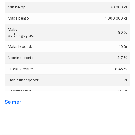
Min beløp
20 000 kr
Maks beløp
1 000 000 kr
Maks
80 %
belåningsgrad:
Maks løpetid:
10 år
Nominell rente:
8.7 %
Effektiv rente:
8.45
%
Etableringsgebyr:
kr
Termingebyr:
95 kr
Se mer
Lånebeløp 100 000 kr, nedbetaling 5 år, nom.
Renteeksempel:
rente 8.7%, eff.rente 8.45%, Kostnad: 22 953
kr totalpris: 122 953 kr