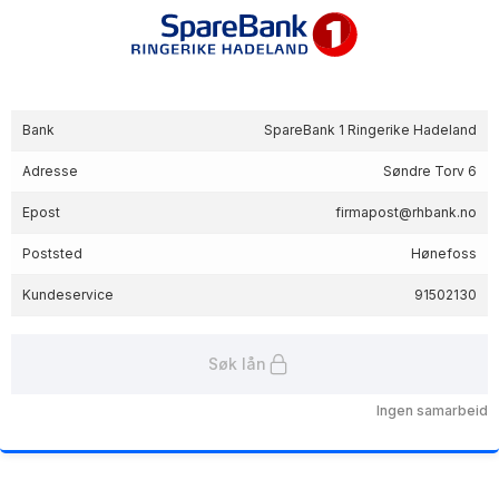
Bank
SpareBank 1 Ringerike Hadeland
Adresse
Søndre Torv 6
Epost
firmapost@rhbank.no
Poststed
Hønefoss
Kundeservice
91502130
Søk lån
Ingen samarbeid