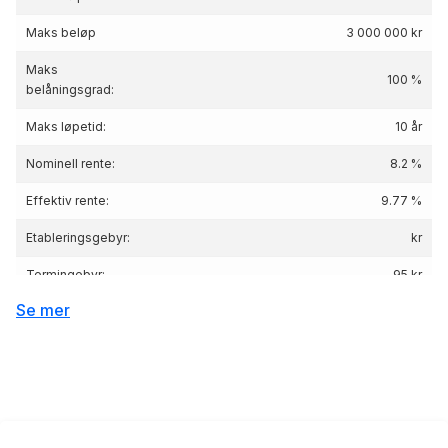
Maks beløp
3 000 000 kr
Maks
100 %
belåningsgrad:
Maks løpetid:
10 år
Nominell rente:
8.2 %
Effektiv rente:
9.77
%
Etableringsgebyr:
kr
Termingebyr:
95 kr
Se mer
Lånebeløp 100 000 kr, nedbetaling 5 år, nom.
Renteeksempel:
rente 8.2%, eff.rente 9.77%, Kostnad: 26 793
kr totalpris: 126 793 kr