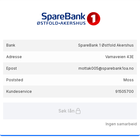
Bank
SpareBank 1 Østfold Akershus
Adresse
Varnaveien 43E
Epost
mottak005@sparebank1oa.no
Poststed
Moss
Kundeservice
91505700
Søk lån
Ingen samarbeid