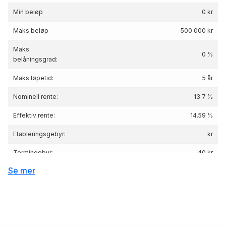
Min beløp
0 kr
Maks beløp
500 000 kr
Maks
0 %
belåningsgrad:
Maks løpetid:
5 år
Nominell rente:
13.7 %
Effektiv rente:
14.59
%
Etableringsgebyr:
kr
Termingebyr:
40 kr
Se mer
Lånebeløp 100 000 kr, nedbetaling 5 år, nom.
Renteeksempel:
rente 13.7%, eff.rente 14.59%, Kostnad: 41
464 kr totalpris: 141 464 kr