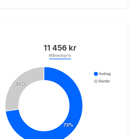
11 456 kr
Månedspris
Avdrag
Renter
27%
73%