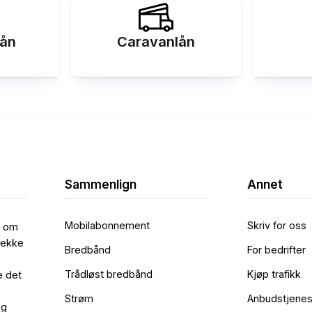
ån
Caravanlån
Sammenlign
Annet
Mobilabonnement
Skriv for oss
l om
rekke
Bredbånd
For bedrifter
Trådløst bredbånd
Kjøp trafikk
e det
Strøm
Anbudstjenes
og