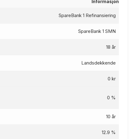
Informasjon
SpareBank 1 Refinansiering
SpareBank 1 SMN
18 år
Landsdekkende
0 kr
0 %
10 år
12.9 %