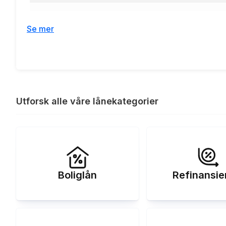
Effektiv rente:
Se mer
Etableringsgebyr:
Termingebyr:
Lånebeløp 100 000 kr, nedbetalin
Renteeksempel:
Utforsk alle våre lånekategorier
Boliglån
Refinansie