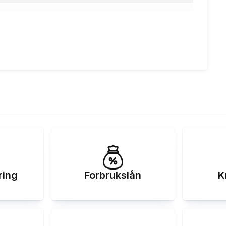
13.31
%
kr
49 kr
g 5 år, nom. rente 12.9%, eff.rente 13.31%, Kostnad: 37
464 kr totalpris: 137 464 kr
ring
Forbrukslån
K