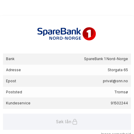
Bank
SpareBank 1 Nord-Norge
Adresse
Storgata 65
Epost
privat@snn.no
Poststed
Tromsø
Kundeservice
91502244
Søk lån