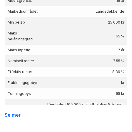
Aldersgrense:
18 år
Markedsområdet:
Landsdekkende
Min beløp
25 000 kr
Maks
65 %
belåningsgrad:
Maks løpetid:
7 år
Nominell rente:
7.55 %
Effektiv rente:
8.39
%
Etableringsgebyr:
kr
Termingebyr:
95 kr
Lånebeløp 100 000 kr, nedbetaling 5 år, nom.
Renteeksempel:
rente 7.55%, eff.rente 8.39%, Kostnad: 22 789
Se mer
kr totalpris: 122 789 kr