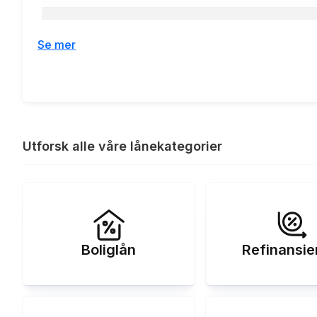
Nominell rente:
Se mer
Effektiv rente:
Etableringsgebyr:
Termingebyr:
Utforsk alle våre lånekategorier
Lånebeløp 100 000 kr, nedbetaling
Renteeksempel:
Boliglån
Refinansie