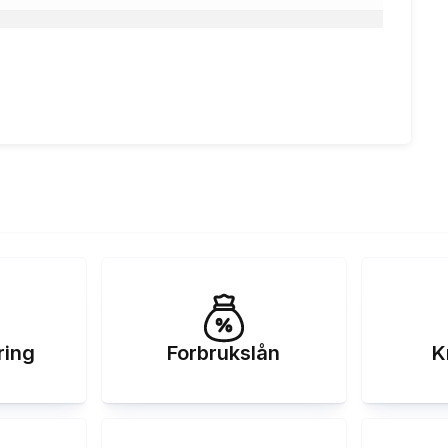
15.65 %
17.86
%
kr
95 kr
 5 år, nom. rente 15.65%, eff.rente 17.86%, Kostnad: 51
890 kr totalpris: 151 890 kr
ring
Forbrukslån
K