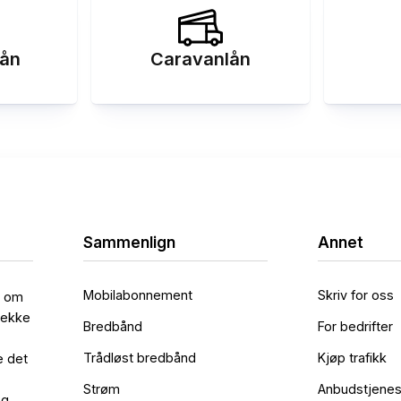
ån
Caravanlån
Sammenlign
Annet
Mobilabonnement
Skriv for oss
l om
rekke
Bredbånd
For bedrifter
Trådløst bredbånd
Kjøp trafikk
e det
Strøm
Anbudstjenes
og