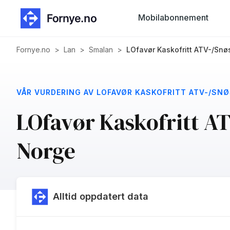
Mobilabonnement
Fornye.no
>
Lan
>
Smalan
>
LOfavør Kaskofritt ATV-/Snø
VÅR VURDERING AV LOFAVØR KASKOFRITT ATV-/SN
LOfavør Kaskofritt A
Norge
Alltid oppdatert data