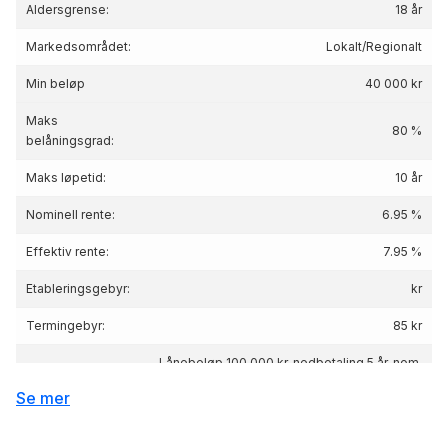
Aldersgrense:
18 år
Markedsområdet:
Lokalt/Regionalt
Min beløp
40 000 kr
Maks
80 %
belåningsgrad:
Maks løpetid:
10 år
Nominell rente:
6.95 %
Effektiv rente:
7.95
%
Etableringsgebyr:
kr
Termingebyr:
85 kr
Lånebeløp 100 000 kr, nedbetaling 5 år, nom.
Renteeksempel:
rente 6.95%, eff.rente 7.95%, Kostnad: 21 509
Se mer
kr totalpris: 121 509 kr