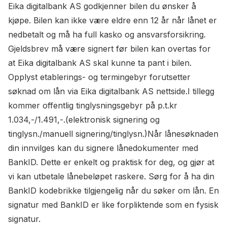
Eika digitalbank AS godkjenner bilen du ønsker å
kjøpe. Bilen kan ikke være eldre enn 12 år når lånet er
nedbetalt og må ha full kasko og ansvarsforsikring.
Gjeldsbrev må være signert før bilen kan overtas for
at Eika digitalbank AS skal kunne ta pant i bilen.
Opplyst etablerings- og termingebyr forutsetter
søknad om lån via Eika digitalbank AS nettside.I tillegg
kommer offentlig tinglysningsgebyr på p.t.kr
1.034,-/1.491,-.(elektronisk signering og
tinglysn./manuell signering/tinglysn.)Når lånesøknaden
din innvilges kan du signere lånedokumenter med
BankID. Dette er enkelt og praktisk for deg, og gjør at
vi kan utbetale lånebeløpet raskere. Sørg for å ha din
BankID kodebrikke tilgjengelig når du søker om lån. En
signatur med BankID er like forpliktende som en fysisk
signatur.