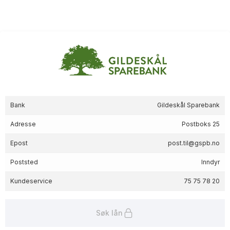
Bank
Gildeskål Sparebank
Adresse
Postboks 25
Epost
post.til@gspb.no
Poststed
Inndyr
Kundeservice
75 75 78 20
Søk lån