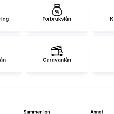
ring
Forbrukslån
K
ån
Caravanlån
Sammenlign
Annet