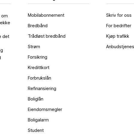
Mobilabonnement
Skriv for oss
l om
rekke
Bredbånd
For bedrifter
Trådløst bredbånd
Kjøp trafikk
e det
Strøm
Anbudstjenes
og
g
Forsikring
Kredittkort
Forbrukslån
Refinansiering
Boliglån
Eiendomsmegler
Boligalarm
Student