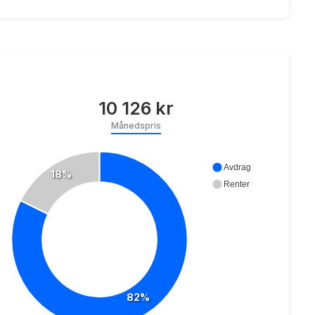
10 126 kr
Månedspris
Avdrag
18%
Renter
82%