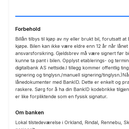
Forbehold
Billån tilbys til kjøp av ny eller brukt bil, forutsatt
kjøpe. Bilen kan ikke være eldre enn 12 år når lånet
ansvarsforsikring. Gjeldsbrev må være signert før bi
kunne ta pant i bilen. Opplyst etablerings- og termi
digitalbank AS nettside.I tillegg kommer offentlig tin
signering og tinglysn./manuell signering/tinglysn.)N
lånedokumenter med BankID. Dette er enkelt og prakt
raskere. Sørg for å ha din BankID kodebrikke tilgje
er like forpliktende som en fysisk signatur.
Om banken
Lokal tilstedeværelse i Orkland, Rindal, Rennebu, 