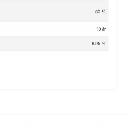
80 %
10 år
6.95 %
7.95
%
kr
85 kr
g 5 år, nom. rente 6.95%, eff.rente 7.95%, Kostnad: 21
509 kr totalpris: 121 509 kr