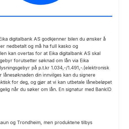
 at Eika digitalbank AS godkjenner bilen du ønsker å
 er nedbetalt og må ha full kasko og
len kan overtas for at Eika digitalbank AS skal
ngebyr forutsetter søknad om lån via Eika
glysningsgebyr på p.t.kr 1.034,-/1.491,-.(elektronisk
år lånesøknaden din innvilges kan du signere
isk for deg, og gjør at vi kan utbetale lånebeløpet
ngelig når du søker om lån. En signatur med BankID
Skaun og Trondheim, men produktene tilbys