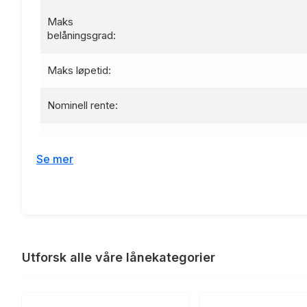
Maks
belåningsgrad:
Maks løpetid:
Nominell rente:
Effektiv rente:
Se mer
Etableringsgebyr:
Termingebyr:
Lånebeløp 100 000 kr, nedbetalin
Renteeksempel:
Utforsk alle våre lånekategorier