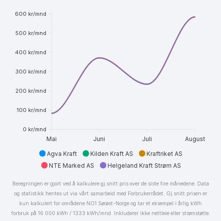
600 kr/mnd
500 kr/mnd
400 kr/mnd
300 kr/mnd
200 kr/mnd
100 kr/mnd
0 kr/mnd
Mai
Juni
Juli
August
Agva Kraft
Kilden Kraft AS
Kraftriket AS
NTE Marked AS
Helgeland Kraft Strøm AS
Beregningen er gjort ved å kalkulere gj.snitt pris over de siste fire månedene. Data
og statistikk hentes ut via vårt samarbeid med Forbrukerrådet. Gj.snitt prisen er
kun kalkulert for områdene NO1 Sørøst-Norge og tar et eksempel i årlig kWh
forbruk på 16 000 kWh / 1333 kWh/mnd. Inkluderer ikke nettleie eller strømstøtte.