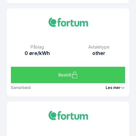
Produkt
Prisintervall Prissikring juni 2026
Prisgaranti
2 mnd
eFaktura gebyr
7 kr
Månedspris
49 kr/mnd
Påslag
Avtaletype
Avtaletype
other
0 øre/kWh
other
Les mer om Prisintervall Prissikring juni 2026
Bestill
Samarbeid
Les mer
Produkt
Prisintervall Prisfrys Juni 2026
Prisgaranti
2 mnd
eFaktura gebyr
7 kr
Månedspris
49 kr/mnd