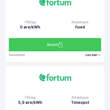
eFaktura gebyr
7 kr
Månedspris
49 kr/mnd
Påslag
Avtaletype
Avtaletype
fixed
0 øre/kWh
fixed
Les mer om Fastpris Prissikring august - september 2025
Bestill
Samarbeid
Les mer
Produkt
Fastpris Prisfrys august - september 2025
Prisgaranti
1 mnd
eFaktura gebyr
7 kr
Månedspris
49 kr/mnd
Påslag
Avtaletype
Avtaletype
fixed
5,9 øre/kWh
Timespot
Les mer om Fastpris Prisfrys august - september 2025