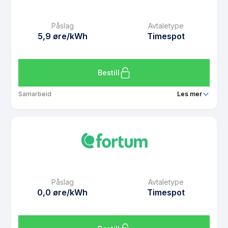
Månedspris
49 kr/mnd
Påslag
Avtaletype
Avtaletype
Timespot
5,9 øre/kWh
Timespot
Les mer om Spotpris Kampanje
Bestill
Samarbeid
Les mer
Produkt
Spotpris
Prisgaranti
1 mnd
eFaktura gebyr
7 kr
Månedspris
49 kr/mnd
Påslag
Avtaletype
Avtaletype
Timespot
0,0 øre/kWh
Timespot
Les mer om Spotpris