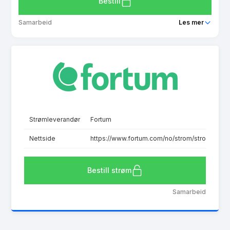
Bestill
Samarbeid
Les mer
Produkt
Spot basis
Prisgaranti
1 mnd
eFaktura gebyr
7.0 kr
Månedspris
79.0 kr/mnd
Avtaletype
Timespot
Strømleverandør
Fortum
Les mer om Spot basis
Nettside
https://www.fortum.com/no/strom/stromavtale/
Bestill strøm
Samarbeid