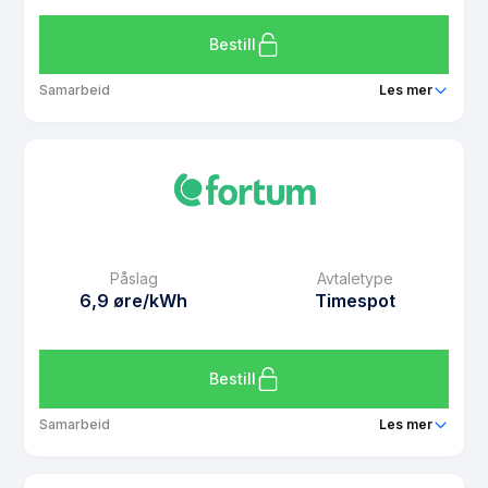
Bestill
Samarbeid
Les mer
Produkt
Spotpris Kampanje Sommer
Prisgaranti
1 mnd
eFaktura gebyr
7 kr
Månedspris
49 kr/mnd
Påslag
Avtaletype
Avtaletype
Timespot
6,9 øre/kWh
Timespot
Les mer om Spotpris Kampanje Sommer
Bestill
Samarbeid
Les mer
Produkt
Spotpris Elbil Mest