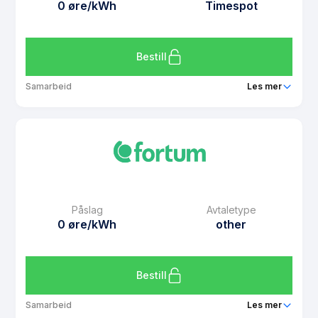
0 øre/kWh
Timespot
Bestill
Samarbeid
Les mer
Produkt
Spotpris for ansatte
Prisgaranti
1 mnd
eFaktura gebyr
7 kr
Månedspris
0 kr/mnd
Påslag
Avtaletype
Avtaletype
Timespot
0 øre/kWh
other
Les mer om Spotpris for ansatte
Bestill
Samarbeid
Les mer