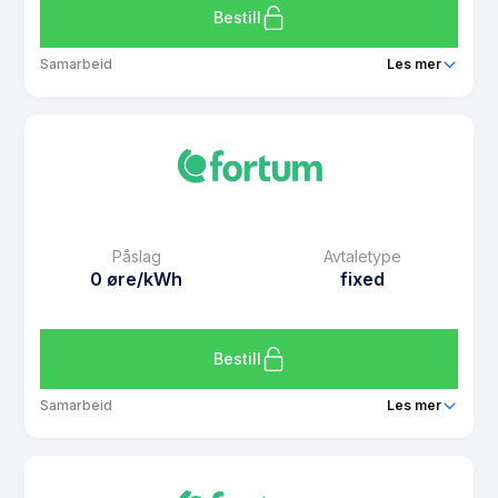
Bestill
Samarbeid
Les mer
Produkt
Prisintervall Prisfrys desember 2025
Prisgaranti
2 mnd
eFaktura gebyr
7 kr
Månedspris
49 kr/mnd
Påslag
Avtaletype
Avtaletype
other
0 øre/kWh
fixed
Les mer om Prisintervall Prisfrys desember 2025
Bestill
Samarbeid
Les mer
Produkt
Fastpris Prissikring august - september 2025
Prisgaranti
1 mnd