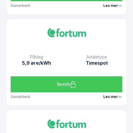
Samarbeid
Les mer
Produkt
Spotpris med CashPoints
Prisgaranti
1 mnd
eFaktura gebyr
7 kr
Månedspris
49 kr/mnd
Påslag
Avtaletype
Avtaletype
Timespot
5,9 øre/kWh
Timespot
Les mer om Spotpris med CashPoints
Bestill
Samarbeid
Les mer
Produkt
Spotpris Kampanje
Prisgaranti
1 mnd
eFaktura gebyr
7 kr