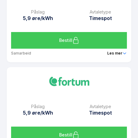
Månedspris
49 kr/mnd
Påslag
Avtaletype
Avtaletype
other
5,9 øre/kWh
Timespot
Les mer om Prisintervall Prisfrys mars 2026
Bestill
Samarbeid
Les mer
Produkt
Spotpris med Spenn Kampanje
Prisgaranti
1 mnd
eFaktura gebyr
7 kr
Månedspris
49 kr/mnd
Påslag
Avtaletype
Avtaletype
Timespot
5,9 øre/kWh
Timespot
Les mer om Spotpris med Spenn Kampanje
Bestill