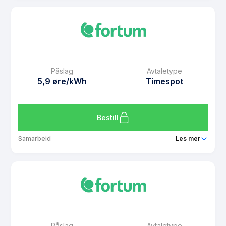
Produkt
Spotpris for Plusskunder
Prisgaranti
1 mnd
eFaktura gebyr
7 kr
Månedspris
49 kr/mnd
Påslag
Avtaletype
Avtaletype
plus
5,9 øre/kWh
Timespot
Les mer om Spotpris for Plusskunder
Bestill
Samarbeid
Les mer
Produkt
Spotpris med CashPoints
Prisgaranti
1 mnd
eFaktura gebyr
7 kr
Månedspris
49 kr/mnd
Påslag
Avtaletype