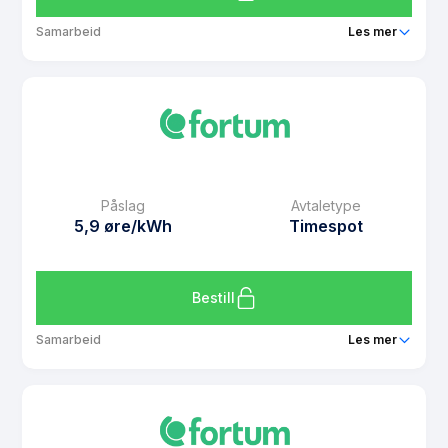
Samarbeid
Les mer
Produkt
Spotpris med Spenn
Prisgaranti
1 mnd
eFaktura gebyr
7 kr
Månedspris
49 kr/mnd
Påslag
Avtaletype
Avtaletype
Timespot
5,9 øre/kWh
Timespot
Les mer om Spotpris med Spenn
Bestill
Samarbeid
Les mer
Produkt
Spotpris Kampanje 6 mnd
Prisgaranti
1 mnd