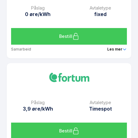
0 kr/mnd
Påslag
Avtaletype
Avtaletype
fixed
0 øre/kWh
fixed
Les mer om Fastpris Prissikring oktober - november 2024
Bestill
Samarbeid
Les mer
Produkt
Fastpris Prisfrys oktober - november 2024
Prisgaranti
1 mnd
eFaktura gebyr
7 kr
Månedspris
0 kr/mnd
Påslag
Avtaletype
Avtaletype
fixed
3,9 øre/kWh
Timespot
Les mer om Fastpris Prisfrys oktober - november 2024
Bestill