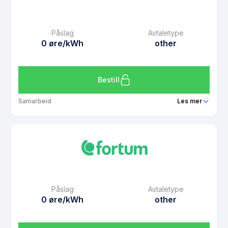
eFaktura gebyr
7 kr
Månedspris
49 kr/mnd
Påslag
Avtaletype
Avtaletype
Timespot
0 øre/kWh
other
Les mer om Spotpris Kampanje 6 mnd
Bestill
Samarbeid
Les mer
Produkt
Prisintervall Prissikring desember 2025
Prisgaranti
2 mnd
eFaktura gebyr
7 kr
Månedspris
49 kr/mnd
Påslag
Avtaletype
Avtaletype
other
0 øre/kWh
other
Les mer om Prisintervall Prissikring desember 2025