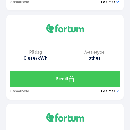
Samarbeid
Les mer
Produkt
Prisintervall Prissikring mars 2026
Prisgaranti
2 mnd
eFaktura gebyr
7 kr
Månedspris
49 kr/mnd
Påslag
Avtaletype
Avtaletype
other
0 øre/kWh
other
Les mer om Prisintervall Prissikring mars 2026
Bestill
Samarbeid
Les mer
Produkt
Prisintervall Prisfrys mars 2026
Prisgaranti
2 mnd
eFaktura gebyr
7 kr