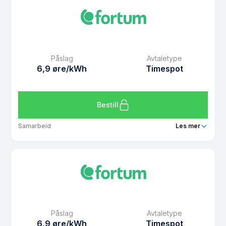
Prisgaranti
1 mnd
eFaktura gebyr
7 kr
Månedspris
129 kr/mnd
Påslag
Avtaletype
Avtaletype
Timespot
6,9 øre/kWh
Timespot
Les mer om Spotpris Elbil Mest
Bestill
Samarbeid
Les mer
Produkt
Spotpris Elbil Mer
Prisgaranti
1 mnd
eFaktura gebyr
7 kr
Månedspris
99 kr/mnd
Påslag
Avtaletype
Avtaletype
Timespot
6,9 øre/kWh
Timespot