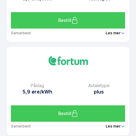
Les mer om Spotpris Elbil Mer
Bestill
Samarbeid
Les mer
Produkt
Spotpris Elbil Litt
Prisgaranti
1 mnd
eFaktura gebyr
7 kr
Månedspris
79 kr/mnd
Påslag
Avtaletype
Avtaletype
Timespot
5,9 øre/kWh
plus
Les mer om Spotpris Elbil Litt
Bestill
Samarbeid
Les mer