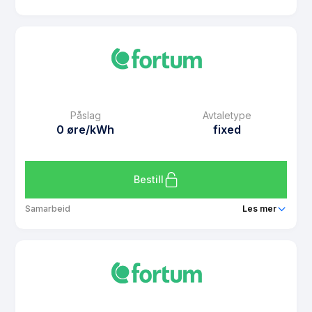
Produkt
Spot Smart
Prisgaranti
1 mnd
eFaktura gebyr
7 kr
Månedspris
99 kr/mnd
Påslag
Avtaletype
Avtaletype
Timespot
0 øre/kWh
fixed
Les mer om Spot Smart
Bestill
Samarbeid
Les mer
Produkt
Fastpris Prissikring oktober - november 2024
Prisgaranti
1 mnd
eFaktura gebyr
7 kr
Månedspris