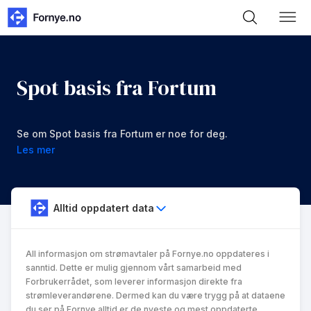
Spot basis fra Fortum
Se om Spot basis fra Fortum er noe for deg.
Les mer
Alltid oppdatert data
All informasjon om strømavtaler på Fornye.no oppdateres i
sanntid. Dette er mulig gjennom vårt samarbeid med
Forbrukerrådet, som leverer informasjon direkte fra
strømleverandørene. Dermed kan du være trygg på at dataene
du ser på Fornye alltid er de nyeste og mest oppdaterte.