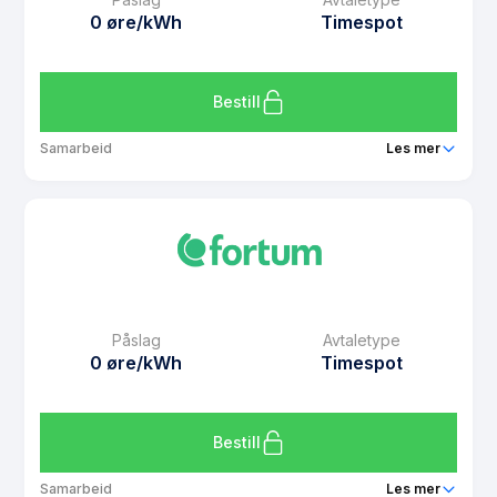
Avtaletype
Timespot
0 øre/kWh
Timespot
Les mer om Spotpris med CashPoints
Bestill
Samarbeid
Les mer
Produkt
Spot Basis
Prisgaranti
1 mnd
eFaktura gebyr
7 kr
Månedspris
79 kr/mnd
Påslag
Avtaletype
Avtaletype
Timespot
0 øre/kWh
Timespot
Les mer om Spot Basis
Bestill
Samarbeid
Les mer