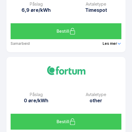
Påslag
Avtaletype
Avtaletype
other
6,9 øre/kWh
Timespot
Les mer om Prisintervall Prisfrys Juni 2026
Bestill
Samarbeid
Les mer
Produkt
Spotpris Elbil
Prisgaranti
1 mnd
eFaktura gebyr
7 kr
Månedspris
99 kr/mnd
Påslag
Avtaletype
Avtaletype
Timespot
0 øre/kWh
other
Les mer om Spotpris Elbil
Bestill