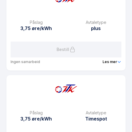
eFaktura gebyr
10 kr
Månedspris
39 kr/mnd
Påslag
Avtaletype
Avtaletype
plus
3,75 øre/kWh
plus
Les mer om VTK Plusskunde
Bestill
Ingen samarbeid
Les mer
Produkt
VTK Plusskunde Vest Telemark
Prisgaranti
12 mnd
eFaktura gebyr
39 kr
Månedspris
39 kr/mnd
Påslag
Avtaletype
Avtaletype
plus
3,75 øre/kWh
Timespot
Les mer om VTK Plusskunde Vest Telemark