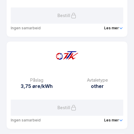
Les mer om VTK Spot Vest-Telemark
Bestill
Ingen samarbeid
Les mer
Produkt
Plusskunde
Prisgaranti
12 mnd
eFaktura gebyr
0 kr
Månedspris
0 kr/mnd
Påslag
Avtaletype
Avtaletype
plus
3,75 øre/kWh
other
Les mer om Plusskunde
Bestill
Ingen samarbeid
Les mer
Produkt
Kraftpris i Tokke kommune