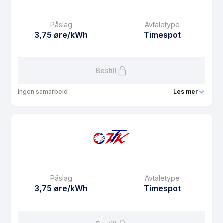
Påslag
Avtaletype
3,75 øre/kWh
Timespot
Bestill
Ingen samarbeid
Les mer
Produkt
VTK Spot
Prisgaranti
12 mnd
eFaktura gebyr
10 kr
Månedspris
39 kr/mnd
Påslag
Avtaletype
Avtaletype
Timespot
3,75 øre/kWh
Timespot
Les mer om VTK Spot