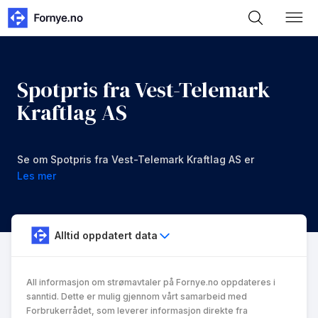
Spotpris fra Vest-Telemark
Kraftlag AS
Se om Spotpris fra Vest-Telemark Kraftlag AS er
noe for deg.
Les mer
Alltid oppdatert data
All informasjon om strømavtaler på Fornye.no oppdateres i
sanntid. Dette er mulig gjennom vårt samarbeid med
Forbrukerrådet, som leverer informasjon direkte fra