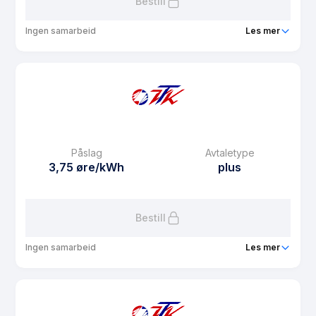
Bestill
Ingen samarbeid
Les mer
Produkt
VTK Spot12
Prisgaranti
12 mnd
eFaktura gebyr
10 kr
Månedspris
0 kr/mnd
Påslag
Avtaletype
Avtaletype
Timespot
3,75 øre/kWh
plus
Les mer om VTK Spot12
Bestill
Ingen samarbeid
Les mer
Produkt
VTK Plusskunde
Prisgaranti
12 mnd