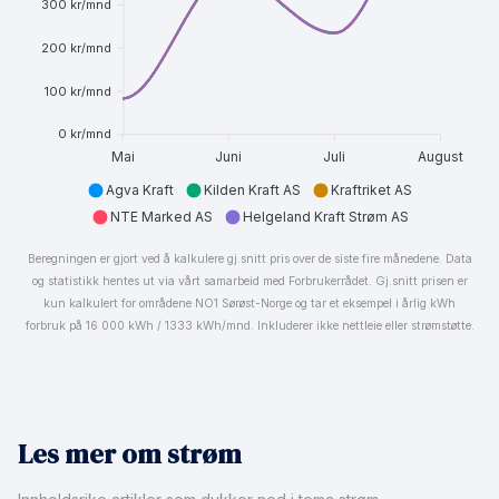
300 kr/mnd
200 kr/mnd
100 kr/mnd
0 kr/mnd
Mai
Juni
Juli
August
Agva Kraft
Kilden Kraft AS
Kraftriket AS
NTE Marked AS
Helgeland Kraft Strøm AS
Beregningen er gjort ved å kalkulere gj.snitt pris over de siste fire månedene. Data
og statistikk hentes ut via vårt samarbeid med Forbrukerrådet. Gj.snitt prisen er
kun kalkulert for områdene NO1 Sørøst-Norge og tar et eksempel i årlig kWh
forbruk på 16 000 kWh / 1333 kWh/mnd. Inkluderer ikke nettleie eller strømstøtte.
Les mer om strøm