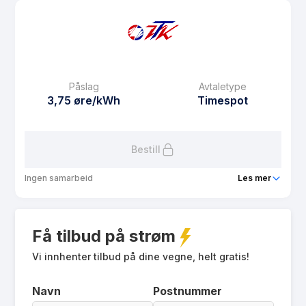
Prisgaranti
1 mnd
eFaktura gebyr
10 kr
Månedspris
39 kr/mnd
Påslag
Avtaletype
Avtaletype
other
3,75 øre/kWh
Timespot
Les mer om Kraftpris i Tokke kommune
Bestill
Ingen samarbeid
Les mer
Produkt
Spotpris
Få tilbud på strøm
Prisgaranti
12 mnd
eFaktura gebyr
Vi innhenter tilbud på dine vegne, helt gratis!
0 kr
Månedspris
0 kr/mnd
Navn
Postnummer
Avtaletype
Timespot