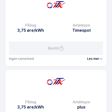
Prisgaranti
12 mnd
eFaktura gebyr
10 kr
Månedspris
39 kr/mnd
Påslag
Avtaletype
Avtaletype
Timespot
3,75 øre/kWh
Timespot
Les mer om VTK Spotpris
Bestill
Ingen samarbeid
Les mer
Produkt
VTK Spot Vest-Telemark
Prisgaranti
12 mnd
eFaktura gebyr
10 kr
Månedspris
39 kr/mnd
Påslag
Avtaletype
Avtaletype
Timespot
3,75 øre/kWh
plus