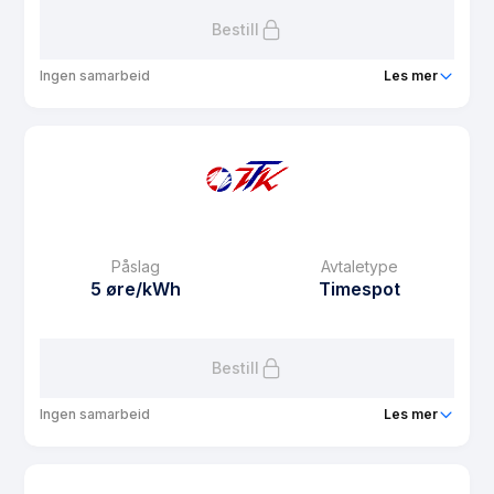
Bestill
Ingen samarbeid
Les mer
Produkt
VTK Hus og Hytte
Prisgaranti
12 mnd
eFaktura gebyr
10 kr
Månedspris
39 kr/mnd
Påslag
Avtaletype
Avtaletype
Timespot
5 øre/kWh
Timespot
Les mer om VTK Hus og Hytte
Bestill
Ingen samarbeid
Les mer
Produkt
VTK Spotpris