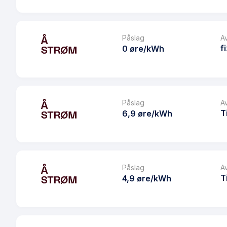
Månedspris
Produkt
Avtaletype
Prisgaranti
Påslag
A
Les mer om Å Plussavtale Huseierne
f
0 øre/kWh
eFaktura gebyr
Månedspris
Produkt
Avtaletype
Prisgaranti
Påslag
A
Les mer om Å Plussavtale Coop
T
6,9 øre/kWh
eFaktura gebyr
Månedspris
Produkt
Avtaletype
Prisgaranti
Påslag
A
Les mer om Å Fastpris januar og februar 2025
T
4,9 øre/kWh
eFaktura gebyr
Månedspris
Produkt
Avtaletype