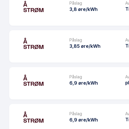
Prisgaranti
Påslag
A
Les mer om Å Spotpris Kampanje
T
3,8 øre/kWh
eFaktura gebyr
Månedspris
Produkt
Avtaletype
Prisgaranti
Påslag
A
Les mer om Å Spotpris - Boligbyggelag
T
3,85 øre/kWh
eFaktura gebyr
Månedspris
Produkt
Avtaletype
Prisgaranti
Påslag
A
Les mer om Å Spotpris - Coop
p
6,9 øre/kWh
eFaktura gebyr
Månedspris
Produkt
Avtaletype
Prisgaranti
Påslag
A
Les mer om Å Spotpris - Huseierne
T
6,9 øre/kWh
eFaktura gebyr