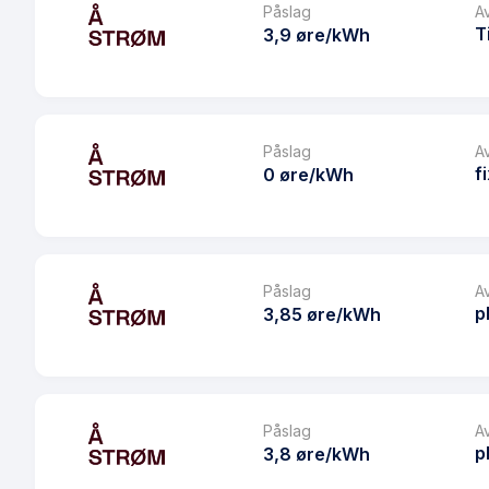
Påslag
A
T
3,9 øre/kWh
Produkt
Prisgaranti
Påslag
A
f
0 øre/kWh
eFaktura gebyr
Månedspris
Produkt
Avtaletype
Prisgaranti
Påslag
A
Les mer om Å Spotpris - Partner
p
3,85 øre/kWh
eFaktura gebyr
Månedspris
Produkt
Avtaletype
Prisgaranti
Påslag
A
Les mer om Å Fastpris mars og april 2025
p
3,8 øre/kWh
eFaktura gebyr