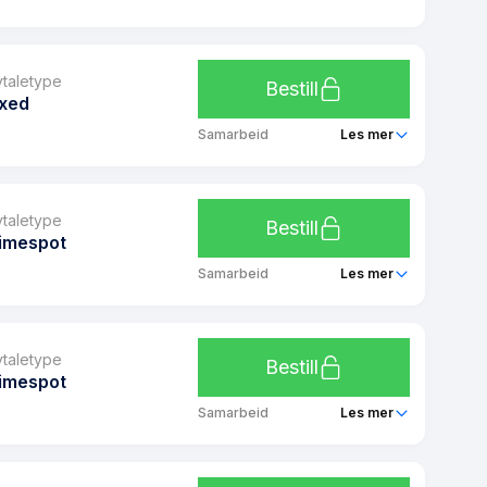
29 kr/mnd
Å Plussavtale Coop
plus
1 mnd
vtaletype
Bestill
ixed
8.4 kr
Samarbeid
Les mer
29 kr/mnd
Å Fastpris januar og februar 2025
plus
1 mnd
vtaletype
Bestill
imespot
8.4 kr
Samarbeid
Les mer
0 kr/mnd
Å Spotpris Kampanje
fixed
6 mnd
vtaletype
Bestill
imespot
8.4 kr
Samarbeid
Les mer
0 kr/mnd
Å Spotpris - Boligbyggelag
Timespot