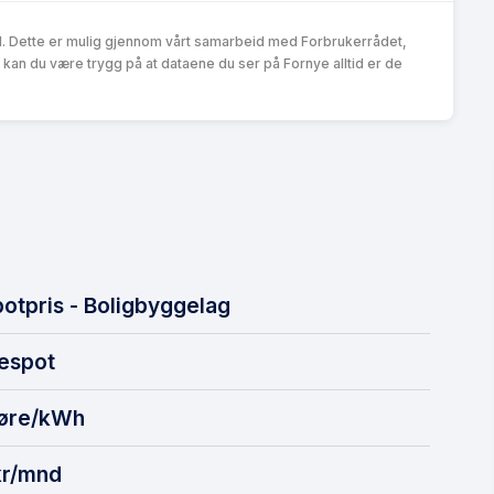
d. Dette er mulig gjennom vårt samarbeid med Forbrukerrådet,
an du være trygg på at dataene du ser på Fornye alltid er de
otpris - Boligbyggelag
espot
 øre/kWh
kr/mnd