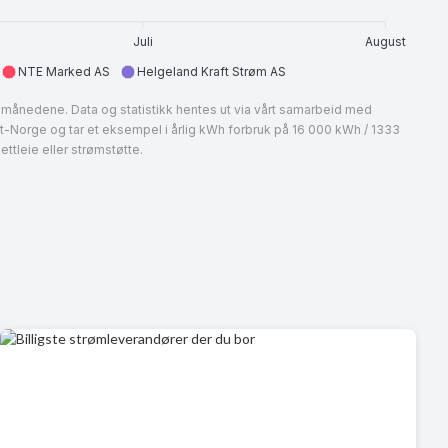
Juli
August
NTE Marked AS
Helgeland Kraft Strøm AS
ire månedene. Data og statistikk hentes ut via vårt samarbeid med
st-Norge og tar et eksempel i årlig kWh forbruk på 16 000 kWh / 1333
ttleie eller strømstøtte.