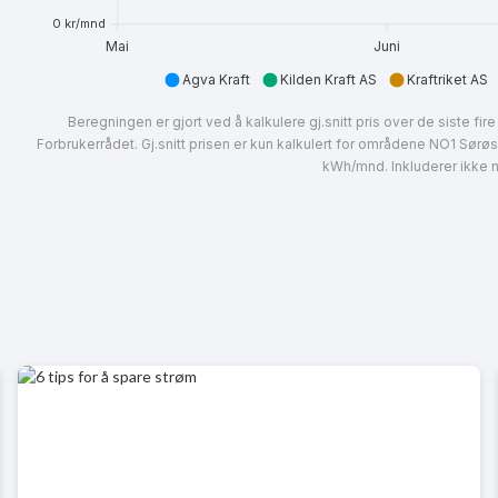
0 kr/mnd
Mai
Juni
Agva Kraft
Kilden Kraft AS
Kraftriket AS
Beregningen er gjort ved å kalkulere gj.snitt pris over de siste f
Forbrukerrådet. Gj.snitt prisen er kun kalkulert for områdene NO1 Sørø
kWh/mnd. Inkluderer ikke ne