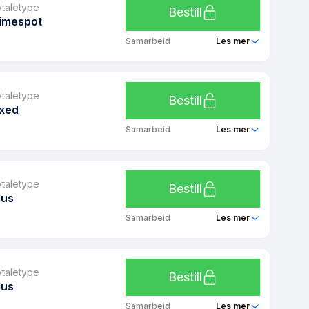
vtaletype
Bestill
imespot
Samarbeid
Les mer
Å Spotpris - Partner
1 mnd
vtaletype
Bestill
ixed
8.4 kr
Samarbeid
Les mer
29 kr/mnd
Å Fastpris mars og april 2025
Timespot
1 mnd
vtaletype
Bestill
lus
8.4 kr
Samarbeid
Les mer
0 kr/mnd
Å Plussavtale Huseierne
fixed
1 mnd
vtaletype
Bestill
lus
8.4 kr
Samarbeid
Les mer