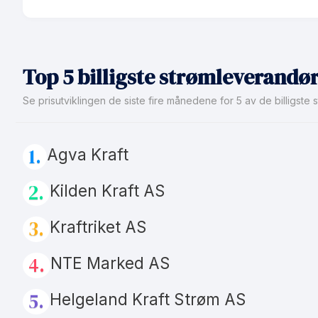
Månedspris
Produkt
Avtaletype
Prisgaranti
Les mer om Å Plussavtale
Top 5 billigste strømleverandør
eFaktura gebyr
Se prisutviklingen de siste fire månedene for 5 av de billigst
Månedspris
Avtaletype
1.
Les mer om Å Spotpris
Agva Kraft
2.
Kilden Kraft AS
3.
Kraftriket AS
4.
NTE Marked AS
5.
Helgeland Kraft Strøm AS