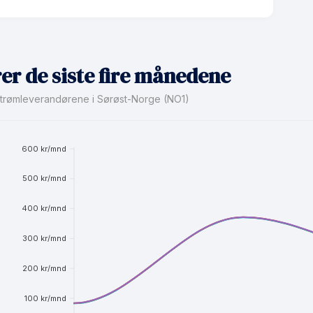
49 kr/mnd
Å Spotpris
plus
1 mnd
er de siste fire månedene
8.4 kr
e strømleverandørene i Sørøst-Norge (NO1)
49 kr/mnd
Timespot
600 kr/mnd
500 kr/mnd
400 kr/mnd
300 kr/mnd
200 kr/mnd
100 kr/mnd