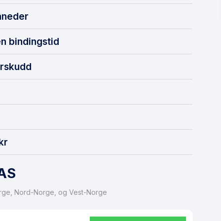
åneder
n bindingstid
erskudd
kr
 AS
Norge, Nord-Norge, og Vest-Norge