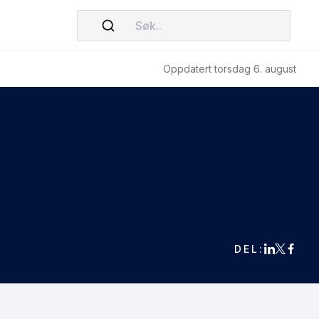
Søk..
Oppdatert torsdag 6. august
DEL: