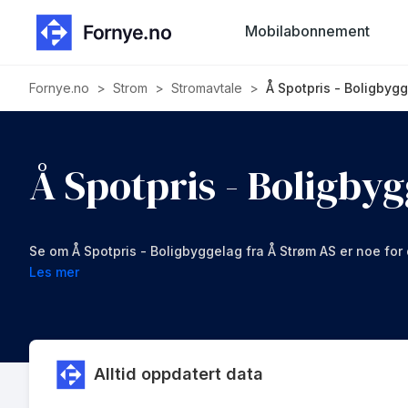
Mobilabonnement
Fornye.no
>
Strom
>
Stromavtale
>
Å Spotpris - Boligbyg
Å Spotpris - Boligby
Se om Å Spotpris - Boligbyggelag fra Å Strøm AS er noe for
Les mer
Alltid oppdatert data