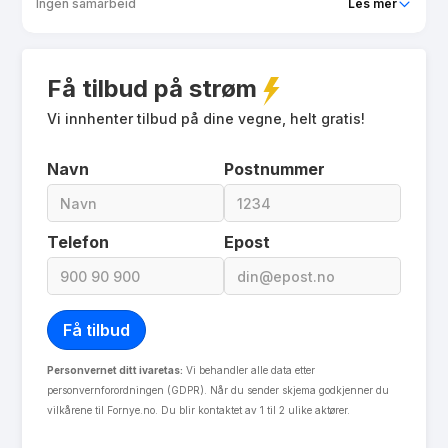
Ingen samarbeid
Les mer
Produkt
Fastpris 1 år
Få tilbud på strøm
Prisgaranti
0 mnd
eFaktura gebyr
Vi innhenter tilbud på dine vegne, helt gratis!
7.5 kr
Månedspris
48.75 kr/mnd
Navn
Postnummer
Avtaletype
fixed
Les mer om Fastpris 1 år
Telefon
Epost
Personvernet ditt ivaretas:
Vi behandler alle data etter
personvernforordningen (GDPR). Når du sender skjema godkjenner du
vilkårene til Fornye.no. Du blir kontaktet av 1 til 2 ulike aktører.