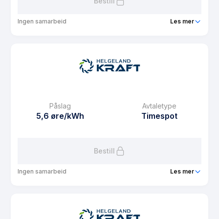
Bestill
Ingen samarbeid
Les mer
Produkt
Spotpris ung
Prisgaranti
1 mnd
eFaktura gebyr
7.5 kr
Månedspris
48.75 kr/mnd
Påslag
Avtaletype
Avtaletype
Timespot
5,6 øre/kWh
Timespot
Les mer om Spotpris ung
Bestill
Ingen samarbeid
Les mer
Produkt
Spotpris 20%
Prisgaranti
12 mnd