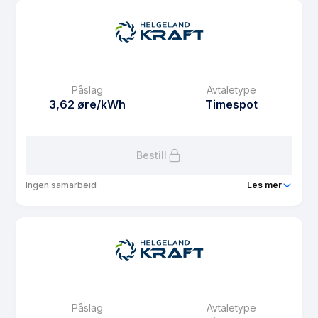
Prisgaranti
12 mnd
eFaktura gebyr
7.5 kr
Månedspris
48.75 kr/mnd
Påslag
Avtaletype
Avtaletype
Timespot
3,62 øre/kWh
Timespot
Les mer om Spotpris
Bestill
Ingen samarbeid
Les mer
Produkt
MOBO-spot
Prisgaranti
1 mnd
eFaktura gebyr
7.5 kr
Månedspris
36.25 kr/mnd
Påslag
Avtaletype
Avtaletype
Timespot