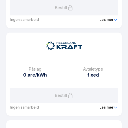
Bestill
Ingen samarbeid
Les mer
Produkt
Helbo-spot
Prisgaranti
1 mnd
eFaktura gebyr
7.5 kr
Månedspris
0 kr/mnd
Påslag
Avtaletype
Avtaletype
Timespot
0 øre/kWh
fixed
Les mer om Helbo-spot
Bestill
Ingen samarbeid
Les mer
Produkt
Vinterpris