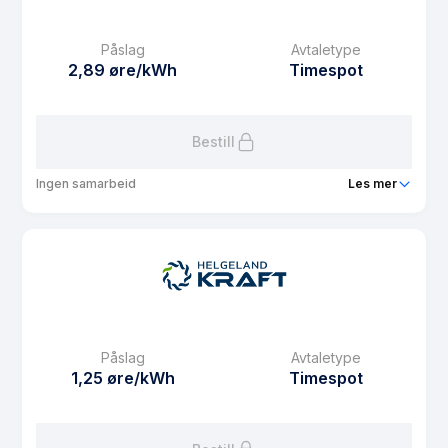
Påslag
Avtaletype
2,89 øre/kWh
Timespot
Bestill
Ingen samarbeid
Les mer
Produkt
Boligmappa spot
Prisgaranti
12 mnd
eFaktura gebyr
7.5 kr
Månedspris
39 kr/mnd
Påslag
Avtaletype
Avtaletype
Timespot
1,25 øre/kWh
Timespot
Les mer om Boligmappa spot