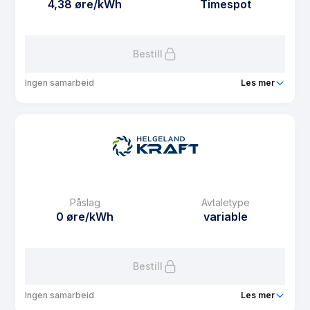
4,38 øre/kWh
Timespot
Les mer om MOBO-spot
Bestill
Ingen samarbeid
Les mer
Produkt
MBBL Medlem
Prisgaranti
1 mnd
eFaktura gebyr
7.5 kr
Månedspris
0 kr/mnd
Påslag
Avtaletype
Avtaletype
Timespot
0 øre/kWh
variable
Les mer om MBBL Medlem
Bestill
Ingen samarbeid
Les mer