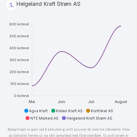
Helgeland Kraft Strøm AS
5.
600 kr/mnd
500 kr/mnd
400 kr/mnd
300 kr/mnd
200 kr/mnd
100 kr/mnd
0 kr/mnd
Mai
Juni
Juli
August
Agva Kraft
Kilden Kraft AS
Kraftriket AS
NTE Marked AS
Helgeland Kraft Strøm AS
Beregningen er gjort ved å kalkulere gj.snitt pris over de siste fire månedene. Data
og statistikk hentes ut via vårt samarbeid med Forbrukerrådet. Gj.snitt prisen er