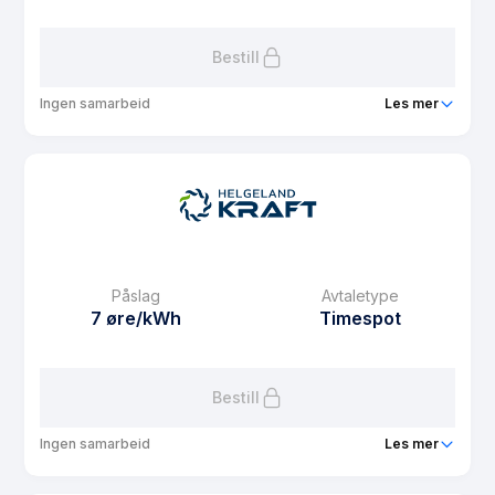
Les mer om Spotpris TM
Bestill
Ingen samarbeid
Les mer
Produkt
Prøvespot
Prisgaranti
6 mnd
eFaktura gebyr
7.5 kr
Månedspris
0 kr/mnd
Påslag
Avtaletype
Avtaletype
Timespot
7 øre/kWh
Timespot
Les mer om Prøvespot
Bestill
Ingen samarbeid
Les mer
Produkt
Spotpris