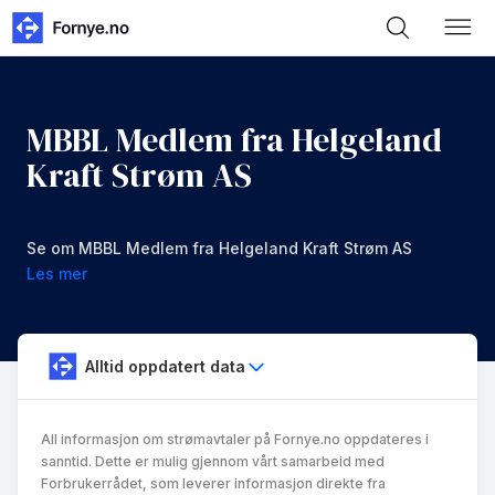
MBBL Medlem fra Helgeland
Kraft Strøm AS
Se om MBBL Medlem fra Helgeland Kraft Strøm AS
er noe for deg.
Les mer
Alltid oppdatert data
All informasjon om strømavtaler på Fornye.no oppdateres i
sanntid. Dette er mulig gjennom vårt samarbeid med
Forbrukerrådet, som leverer informasjon direkte fra