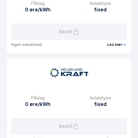
Påslag
Avtaletype
Avtaletype
plus
0 øre/kWh
fixed
Les mer om Solavtale
Bestill
Ingen samarbeid
Les mer
Produkt
Fastpris 3 år
Prisgaranti
0 mnd
eFaktura gebyr
7.5 kr
Månedspris
48.75 kr/mnd
Påslag
Avtaletype
Avtaletype
fixed
0 øre/kWh
fixed
Les mer om Fastpris 3 år
Bestill