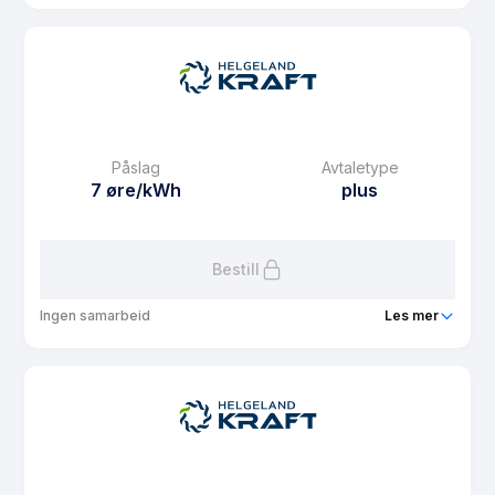
Produkt
Variabel Kraft
Prisgaranti
1 mnd
eFaktura gebyr
7.5 kr
Månedspris
0 kr/mnd
Påslag
Avtaletype
Avtaletype
variable
7 øre/kWh
plus
Les mer om Variabel Kraft
Bestill
Ingen samarbeid
Les mer
Produkt
Solavtale
Prisgaranti
1 mnd
eFaktura gebyr
7.5 kr
Månedspris
48.75 kr/mnd