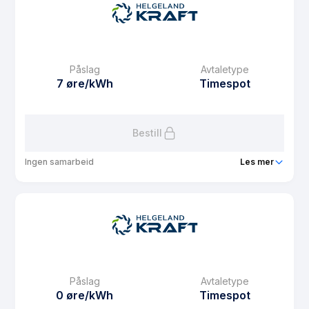
Prisgaranti
1 mnd
eFaktura gebyr
7.5 kr
Månedspris
48.75 kr/mnd
Påslag
Avtaletype
Avtaletype
fixed
7 øre/kWh
Timespot
Les mer om Vinterpris
Bestill
Ingen samarbeid
Les mer
Produkt
Spotpris TM
Prisgaranti
6 mnd
eFaktura gebyr
7.5 kr
Månedspris
0 kr/mnd
Påslag
Avtaletype
Avtaletype
Timespot
0 øre/kWh
Timespot