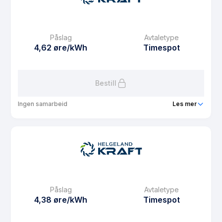
eFaktura gebyr
7.5 kr
Månedspris
39 kr/mnd
Påslag
Avtaletype
Avtaletype
Timespot
4,62 øre/kWh
Timespot
Les mer om Spotpris 20%
Bestill
Ingen samarbeid
Les mer
Produkt
Webspot
Prisgaranti
12 mnd
eFaktura gebyr
7.5 kr
Månedspris
48.75 kr/mnd
Påslag
Avtaletype
Avtaletype
Timespot
4,38 øre/kWh
Timespot
Les mer om Webspot