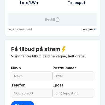
Avtaletype
Timespot
1 øre/kWh
Timespot
Les mer om Spot Nabokommune privat/fritid
Bestill
Ingen samarbeid
Les mer
Produkt
Spot privat/fritid totalkunde
Få tilbud på strøm
Prisgaranti
12 mnd
eFaktura gebyr
Vi innhenter tilbud på dine vegne, helt gratis!
29 kr
Månedspris
39 kr/mnd
Navn
Postnummer
Avtaletype
Timespot
Les mer om Spot privat/fritid totalkunde
Telefon
Epost