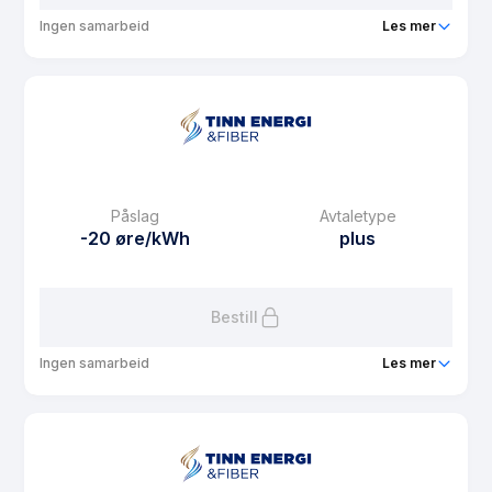
Ingen samarbeid
Les mer
Produkt
Tinnpris pluss
Prisgaranti
1 mnd
eFaktura gebyr
29 kr
Månedspris
29 kr/mnd
Påslag
Avtaletype
Avtaletype
plus
-20 øre/kWh
plus
Les mer om Tinnpris pluss
Bestill
Ingen samarbeid
Les mer
Produkt
Tinnpris spot pluss rabatt privat
Prisgaranti
1 mnd
eFaktura gebyr
29 kr