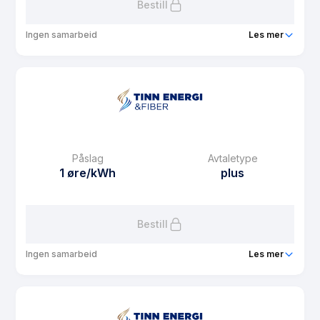
Bestill
Ingen samarbeid
Les mer
Produkt
Spot Nabokommune privat/fritid pluss
Prisgaranti
12 mnd
eFaktura gebyr
29 kr
Månedspris
39 kr/mnd
Påslag
Avtaletype
Avtaletype
plus
1 øre/kWh
plus
Les mer om Spot Nabokommune privat/fritid pluss
Bestill
Ingen samarbeid
Les mer
Produkt
Spot privat/fritid Totalkunde pluss
Prisgaranti
12 mnd