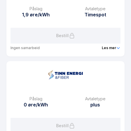
Påslag
Avtaletype
1,9 øre/kWh
Timespot
Bestill
Ingen samarbeid
Les mer
Produkt
Tinnpris
Prisgaranti
1 mnd
eFaktura gebyr
29 kr
Månedspris
29 kr/mnd
Påslag
Avtaletype
Avtaletype
Timespot
0 øre/kWh
plus
Les mer om Tinnpris
Bestill