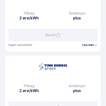
Månedspris
29 kr/mnd
Påslag
Avtaletype
Avtaletype
plus
2 øre/kWh
plus
Les mer om Tinnpris spot pluss rabatt privat
Bestill
Ingen samarbeid
Les mer
Produkt
Hjartdalskraft Plusskunde
Prisgaranti
12 mnd
eFaktura gebyr
29 kr
Månedspris
39 kr/mnd
Påslag
Avtaletype
Avtaletype
plus
2 øre/kWh
plus
Les mer om Hjartdalskraft Plusskunde