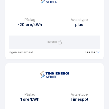
eFaktura gebyr
29 kr
Månedspris
39 kr/mnd
Påslag
Avtaletype
Avtaletype
plus
-20 øre/kWh
plus
Les mer om Spot privat/fritid Totalkunde pluss
Bestill
Ingen samarbeid
Les mer
Produkt
Plusskunde
Prisgaranti
1 mnd
eFaktura gebyr
29 kr
Månedspris
29 kr/mnd
Påslag
Avtaletype
Avtaletype
plus
1 øre/kWh
Timespot
Les mer om Plusskunde