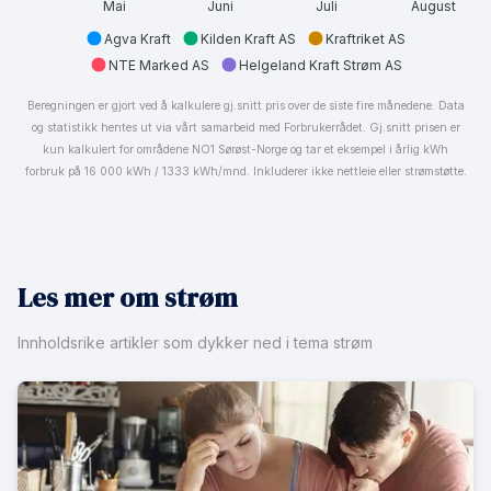
Mai
Juni
Juli
August
Agva Kraft
Kilden Kraft AS
Kraftriket AS
NTE Marked AS
Helgeland Kraft Strøm AS
Beregningen er gjort ved å kalkulere gj.snitt pris over de siste fire månedene. Data
og statistikk hentes ut via vårt samarbeid med Forbrukerrådet. Gj.snitt prisen er
kun kalkulert for områdene NO1 Sørøst-Norge og tar et eksempel i årlig kWh
forbruk på 16 000 kWh / 1333 kWh/mnd. Inkluderer ikke nettleie eller strømstøtte.
Les mer om strøm
Innholdsrike artikler som dykker ned i tema strøm