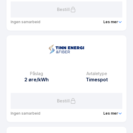
Bestill
Ingen samarbeid
Les mer
Produkt
Spot Storkunde privat
Prisgaranti
12 mnd
eFaktura gebyr
29 kr
Månedspris
0 kr/mnd
Påslag
Avtaletype
Avtaletype
Timespot
2 øre/kWh
Timespot
Les mer om Spot Storkunde privat
Bestill
Ingen samarbeid
Les mer
Produkt
Hjartdalskraft