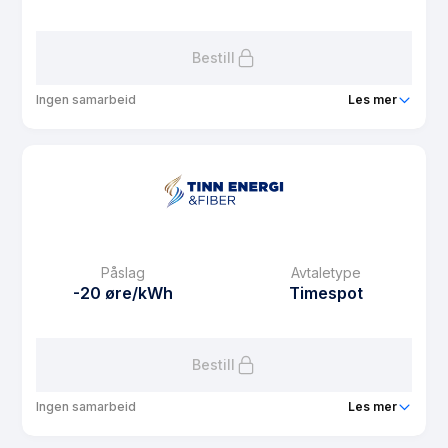
Les mer om Nabopakka
Bestill
Ingen samarbeid
Les mer
Produkt
Tinnpris Spot Pluss Rabatt Privat
Prisgaranti
1 mnd
eFaktura gebyr
29 kr
Månedspris
29 kr/mnd
Påslag
Avtaletype
Avtaletype
plus
-20 øre/kWh
Timespot
Les mer om Tinnpris Spot Pluss Rabatt Privat
Bestill
Ingen samarbeid
Les mer