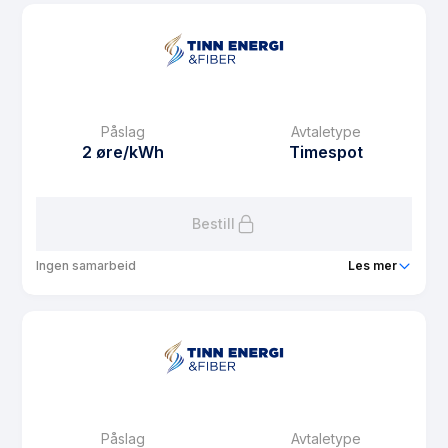
Produkt
Tinnpris Spot Rabatt Privat
Prisgaranti
1 mnd
eFaktura gebyr
29 kr
Månedspris
29 kr/mnd
Påslag
Avtaletype
Avtaletype
Timespot
2 øre/kWh
Timespot
Les mer om Tinnpris Spot Rabatt Privat
Bestill
Ingen samarbeid
Les mer
Produkt
Spot Nabokommune privat/fritid
Prisgaranti
12 mnd
eFaktura gebyr
29 kr
Månedspris
39 kr/mnd
Påslag
Avtaletype