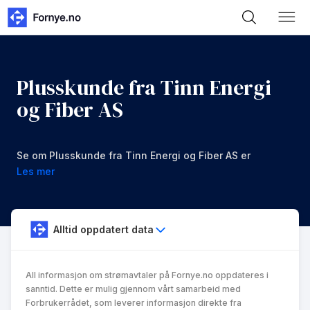
Plusskunde fra Tinn Energi
og Fiber AS
Se om Plusskunde fra Tinn Energi og Fiber AS er
noe for deg.
Les mer
Alltid oppdatert data
All informasjon om strømavtaler på Fornye.no oppdateres i
sanntid. Dette er mulig gjennom vårt samarbeid med
Forbrukerrådet, som leverer informasjon direkte fra