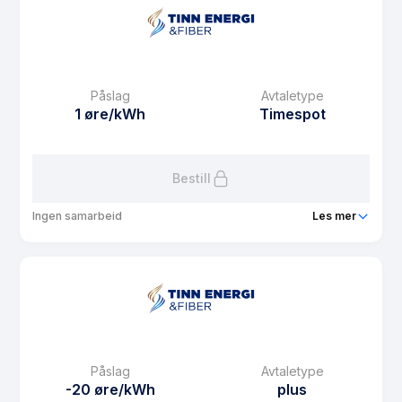
Prisgaranti
12 mnd
eFaktura gebyr
29 kr
Månedspris
39 kr/mnd
Påslag
Avtaletype
Avtaletype
Timespot
1 øre/kWh
Timespot
Les mer om Hjartdalskraft
Bestill
Ingen samarbeid
Les mer
Produkt
Nabopakka
Prisgaranti
12 mnd
eFaktura gebyr
29 kr
Månedspris
39 kr/mnd
Påslag
Avtaletype
Avtaletype
Timespot
-20 øre/kWh
plus