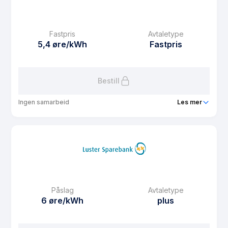
eFaktura gebyr
0 kr
Månedspris
0 kr/mnd
Fastpris
Avtaletype
Avtaletype
Timespot
5,4 øre/kWh
Fastpris
Les mer om Lustrakraft - standard timespot
Bestill
Ingen samarbeid
Les mer
Produkt
Luster kommune sin fastprisavtale for private
hushaldningar 1 år
Prisgaranti
0 mnd
eFaktura gebyr
0.0 kr
Månedspris
0.0 kr/mnd
Påslag
Avtaletype
6 øre/kWh
plus
Avtaletype
Fastpris
Les mer om Luster kommune sin fastprisavtale for private