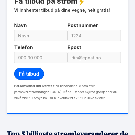
Få tilbud på strøm
eFaktura gebyr
Vi innhenter tilbud på dine vegne, helt gratis!
0 kr
Månedspris
0 kr/mnd
Navn
Postnummer
Avtaletype
spot
Les mer om Lustrakraft - månadspot
Telefon
Epost
Personvernet ditt ivaretas:
Vi behandler alle data etter
personvernforordningen (GDPR). Når du sender skjema godkjenner du
vilkårene til Fornye.no. Du blir kontaktet av 1 til 2 ulike aktører.
Top 5 billigste strømleverandører de