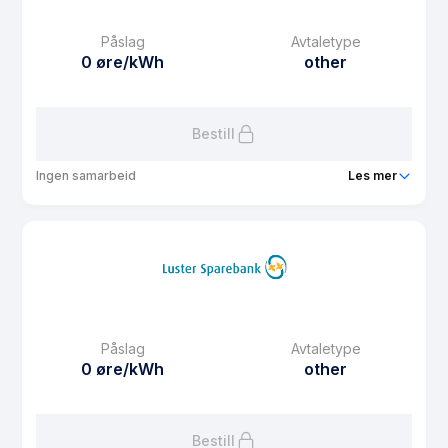
Månedspris
0 kr/mnd
Påslag
Avtaletype
Avtaletype
other
0 øre/kWh
other
Les mer om Luster kommune sin fastpris for hushaldningar for
2025
Bestill
Ingen samarbeid
Les mer
Produkt
Luster kommune sin fastpris for private hushaldningar
for 2025
Prisgaranti
12 mnd
eFaktura gebyr
0 kr
Månedspris
0 kr/mnd
Påslag
Avtaletype
0 øre/kWh
other
Avtaletype
other
Les mer om Luster kommune sin fastpris for private
hushaldningar for 2025
Bestill