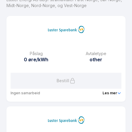
Midt-Norge, Nord-Norge, og Vest-Norge
Påslag
Avtaletype
0 øre/kWh
other
Bestill
Ingen samarbeid
Les mer
Produkt
Luster kommune sin fastpris for hushaldningar for 2025
Prisgaranti
12 mnd
eFaktura gebyr
0 kr