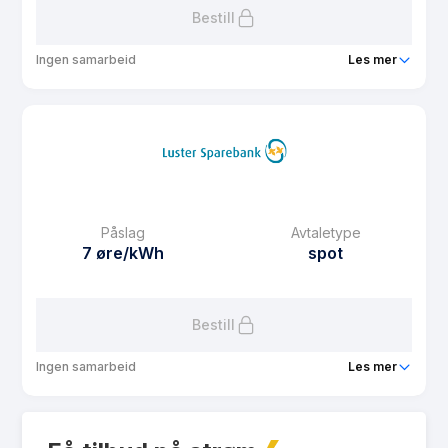
hushaldningar 1 år
Bestill
Ingen samarbeid
Les mer
Produkt
Lustrakraft - plusskunde
Prisgaranti
1 mnd
eFaktura gebyr
0 kr
Månedspris
0 kr/mnd
Påslag
Avtaletype
Avtaletype
plus
7 øre/kWh
spot
Les mer om Lustrakraft - plusskunde
Bestill
Ingen samarbeid
Les mer
Produkt
Lustrakraft - månadspot
Prisgaranti
1 mnd