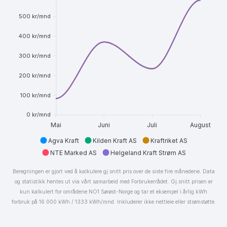
500 kr/mnd
400 kr/mnd
300 kr/mnd
200 kr/mnd
100 kr/mnd
0 kr/mnd
Mai
Juni
Juli
August
Agva Kraft
Kilden Kraft AS
Kraftriket AS
NTE Marked AS
Helgeland Kraft Strøm AS
Beregningen er gjort ved å kalkulere gj.snitt pris over de siste fire månedene. Data
og statistikk hentes ut via vårt samarbeid med Forbrukerrådet. Gj.snitt prisen er
kun kalkulert for områdene NO1 Sørøst-Norge og tar et eksempel i årlig kWh
forbruk på 16 000 kWh / 1333 kWh/mnd. Inkluderer ikke nettleie eller strømstøtte.