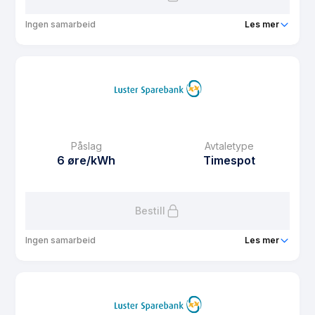
Ingen samarbeid
Les mer
Produkt
Luster Kommune sin fastpris for private hushaldningar
for 2023 og 2024
Prisgaranti
12 mnd
eFaktura gebyr
0 kr
Månedspris
0 kr/mnd
Påslag
Avtaletype
6 øre/kWh
Timespot
Avtaletype
other
Les mer om Luster Kommune sin fastpris for private
hushaldningar for 2023 og 2024
Bestill
Ingen samarbeid
Les mer
Produkt
Lustrakraft - standard timespot
Prisgaranti
1 mnd