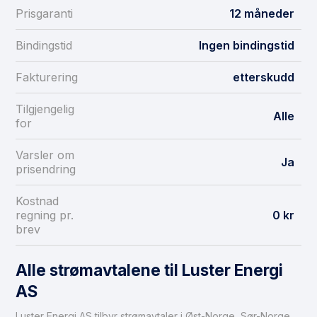
Prisgaranti
12 måneder
Bindingstid
Ingen bindingstid
Fakturering
etterskudd
Tilgjengelig
Alle
for
Varsler om
Ja
prisendring
Kostnad
regning pr.
0 kr
brev
Alle strømavtalene til Luster Energi
AS
Luster Energi AS tilbyr strømavtaler i Øst-Norge, Sør-Norge,