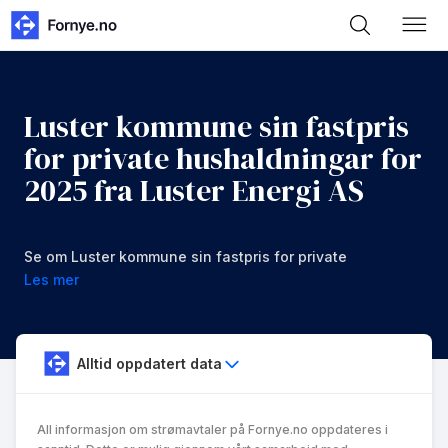
Luster kommune sin fastpris
for private hushaldningar for
2025 fra Luster Energi AS
Se om Luster kommune sin fastpris for private
hushaldningar for 2025 fra Luster Energi AS er noe
Les mer
for deg.
Alltid oppdatert data
All informasjon om strømavtaler på Fornye.no oppdateres i