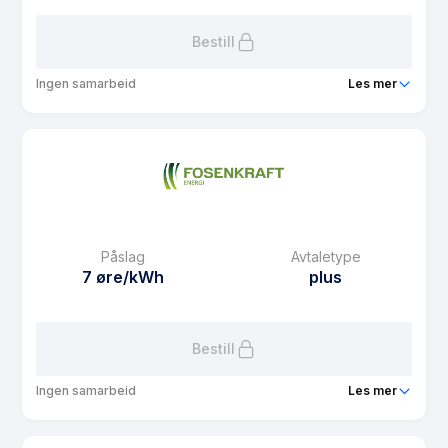
Bestill
Ingen samarbeid
Les mer
Produkt
Timekraft plusskunde
Prisgaranti
6 mnd
eFaktura gebyr
10.01 kr
Månedspris
49 kr/mnd
Påslag
Avtaletype
Avtaletype
plus
7 øre/kWh
plus
Les mer om Timekraft plusskunde
Bestill
Ingen samarbeid
Les mer
Produkt
Markedskraft plusskunde