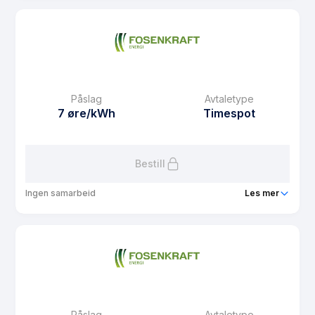
Produkt
Timekraft
Prisgaranti
6 mnd
eFaktura gebyr
10.01 kr
Månedspris
49 kr/mnd
Påslag
Avtaletype
Avtaletype
Timespot
7 øre/kWh
Timespot
Les mer om Timekraft
Bestill
Ingen samarbeid
Les mer
Produkt
Markedskraft
Prisgaranti
6 mnd
eFaktura gebyr
10.01 kr
Månedspris
0 kr/mnd
Påslag
Avtaletype