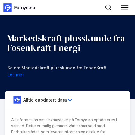
Markedskraft plusskunde fra
FosenKraft Energi
Se om Markedskraft plusskunde fra FosenKraft
Energi er noe for deg.
Les mer
Alltid oppdatert data
All informasjon om strømavtaler på Fornye.no oppdateres i
sanntid. Dette er mulig gjennom vårt samarbeid med
Forbrukerrådet, som leverer informasjon direkte fra