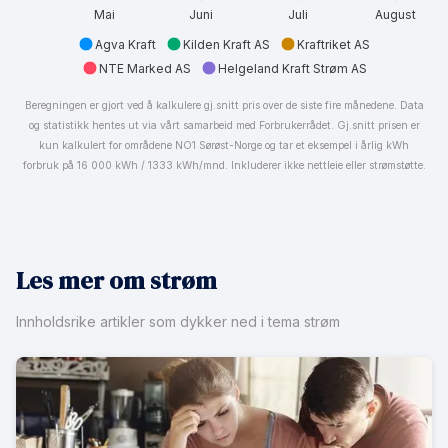
Mai
Juni
Juli
August
Agva Kraft
Kilden Kraft AS
Kraftriket AS
NTE Marked AS
Helgeland Kraft Strøm AS
Beregningen er gjort ved å kalkulere gj.snitt pris over de siste fire månedene. Data
og statistikk hentes ut via vårt samarbeid med Forbrukerrådet. Gj.snitt prisen er
kun kalkulert for områdene NO1 Sørøst-Norge og tar et eksempel i årlig kWh
forbruk på 16 000 kWh / 1333 kWh/mnd. Inkluderer ikke nettleie eller strømstøtte.
Les mer om strøm
Innholdsrike artikler som dykker ned i tema strøm