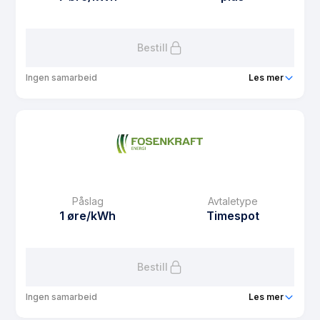
Les mer om Plusskunde privat
Bestill
Ingen samarbeid
Les mer
Produkt
Plusskunde Fastpris privat
Prisgaranti
6 mnd
eFaktura gebyr
10.01 kr
Månedspris
0 kr/mnd
Påslag
Avtaletype
Avtaletype
plus
1 øre/kWh
Timespot
Les mer om Plusskunde Fastpris privat
Bestill
Ingen samarbeid
Les mer