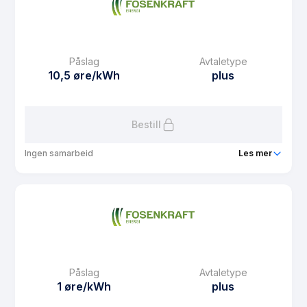
Påslag
Avtaletype
10,5 øre/kWh
plus
Bestill
Ingen samarbeid
Les mer
Produkt
Garantikraft innkjøpspris med tak plusskunde
Prisgaranti
1 mnd
eFaktura gebyr
10.01 kr
Månedspris
39 kr/mnd
Påslag
Avtaletype
Avtaletype
plus
1 øre/kWh
plus
Les mer om Garantikraft innkjøpspris med tak plusskunde