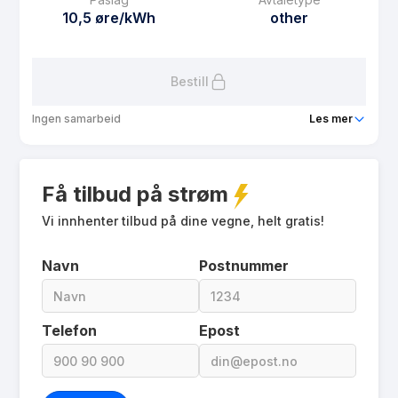
Avtaletype
Timespot
10,5 øre/kWh
other
Les mer om Markedskraft
Bestill
Ingen samarbeid
Les mer
Produkt
GarantiKraft - Innkjøpspris med tak
Få tilbud på strøm
Prisgaranti
1 mnd
eFaktura gebyr
Vi innhenter tilbud på dine vegne, helt gratis!
10.01 kr
Månedspris
39 kr/mnd
Navn
Postnummer
Avtaletype
other
Les mer om GarantiKraft - Innkjøpspris med tak
Telefon
Epost