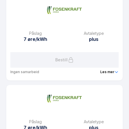
Prisgaranti
6 mnd
eFaktura gebyr
10.01 kr
Månedspris
0 kr/mnd
Påslag
Avtaletype
Avtaletype
plus
7 øre/kWh
plus
Les mer om Markedskraft plusskunde
Bestill
Ingen samarbeid
Les mer
Produkt
Plusskunde privat
Prisgaranti
6 mnd
eFaktura gebyr
10.01 kr
Månedspris
0 kr/mnd
Påslag
Avtaletype
Avtaletype
plus
7 øre/kWh
plus