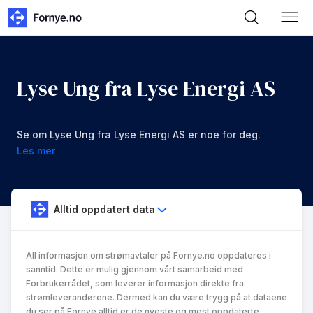
Lyse Ung fra Lyse Energi AS
Se om Lyse Ung fra Lyse Energi AS er noe for deg.
Les mer
Alltid oppdatert data
All informasjon om strømavtaler på Fornye.no oppdateres i
sanntid. Dette er mulig gjennom vårt samarbeid med
Forbrukerrådet, som leverer informasjon direkte fra
strømleverandørene. Dermed kan du være trygg på at dataene
du ser på Fornye alltid er de nyeste og mest oppdaterte.