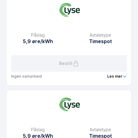
Prisgaranti
1 mnd
eFaktura gebyr
7.71 kr
Månedspris
0 kr/mnd
Påslag
Avtaletype
Avtaletype
Timespot
5,9 øre/kWh
Timespot
Les mer om Lyse Hytte
Bestill
Ingen samarbeid
Les mer
Produkt
Lyse Spotpris
Prisgaranti
1 mnd
eFaktura gebyr
7.71 kr
Månedspris
55 kr/mnd
Påslag
Avtaletype
Avtaletype
Timespot
5,9 øre/kWh
Timespot