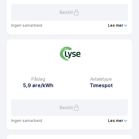
Bestill
Ingen samarbeid
Les mer
Produkt
Lyse Pluss
Prisgaranti
1 mnd
eFaktura gebyr
7.71 kr
Månedspris
55 kr/mnd
Påslag
Avtaletype
Avtaletype
plus
5,9 øre/kWh
Timespot
Les mer om Lyse Pluss
Bestill
Ingen samarbeid
Les mer
Produkt
Lyse Hytte