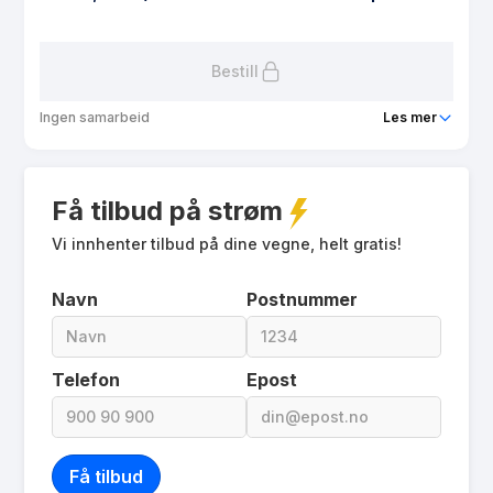
Les mer om Lyse Spotpris
Bestill
Ingen samarbeid
Les mer
Produkt
Lyse Ung
Få tilbud på strøm
Prisgaranti
1 mnd
eFaktura gebyr
Vi innhenter tilbud på dine vegne, helt gratis!
7.71 kr
Månedspris
19 kr/mnd
Navn
Postnummer
Avtaletype
Timespot
Les mer om Lyse Ung
Telefon
Epost