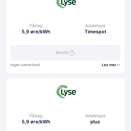
Påslag
Avtaletype
5,9 øre/kWh
Timespot
Bestill
Ingen samarbeid
Les mer
Produkt
Lyse Spotpris Kampanje
Prisgaranti
6 mnd
eFaktura gebyr
7.71 kr
Månedspris
0 kr/mnd
Påslag
Avtaletype
Avtaletype
Timespot
5,9 øre/kWh
plus
Les mer om Lyse Spotpris Kampanje