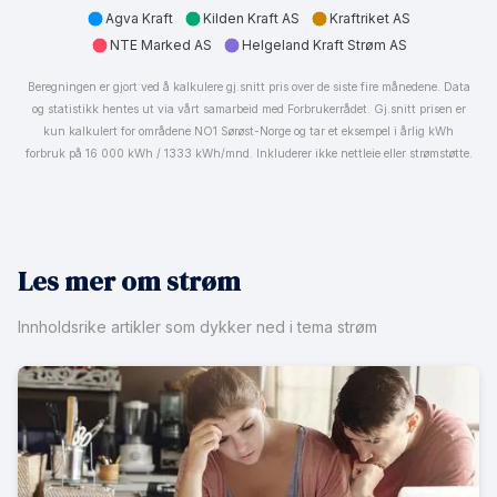
Agva Kraft
Kilden Kraft AS
Kraftriket AS
NTE Marked AS
Helgeland Kraft Strøm AS
Beregningen er gjort ved å kalkulere gj.snitt pris over de siste fire månedene. Data
og statistikk hentes ut via vårt samarbeid med Forbrukerrådet. Gj.snitt prisen er
kun kalkulert for områdene NO1 Sørøst-Norge og tar et eksempel i årlig kWh
forbruk på 16 000 kWh / 1333 kWh/mnd. Inkluderer ikke nettleie eller strømstøtte.
Les mer om strøm
Innholdsrike artikler som dykker ned i tema strøm