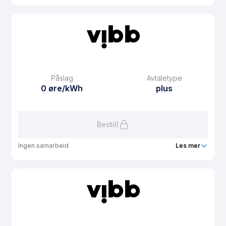
Produkt
Vibb Spot - Huseierne
Prisgaranti
1 mnd
eFaktura gebyr
8.4 kr
Månedspris
49 kr/mnd
Påslag
Avtaletype
Avtaletype
Timespot
0 øre/kWh
plus
Les mer om Vibb Spot - Huseierne
Bestill
Ingen samarbeid
Les mer
Produkt
Vibb Spot Sol - Coop
Prisgaranti
1 mnd
eFaktura gebyr
8.4 kr
Månedspris
48 kr/mnd