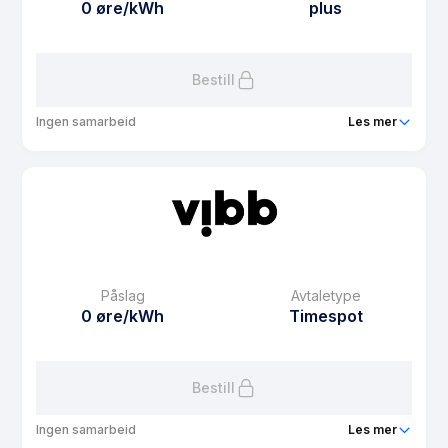
0 øre/kWh
plus
Bestill
Ingen samarbeid
Les mer
Produkt
Vibb Spot Sol - Huseierne
Prisgaranti
1 mnd
eFaktura gebyr
8.4 kr
Månedspris
49 kr/mnd
Påslag
Avtaletype
Avtaletype
plus
0 øre/kWh
Timespot
Les mer om Vibb Spot Sol - Huseierne
Bestill
Ingen samarbeid
Les mer