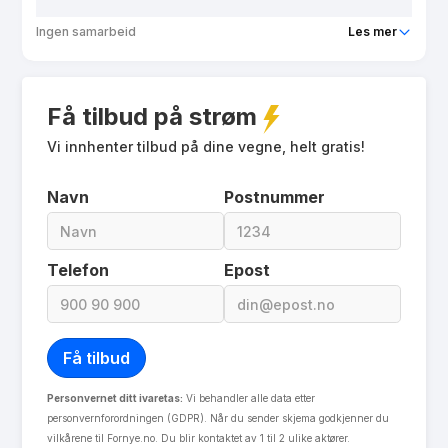
Ingen samarbeid
Les mer
Produkt
Vibb Spotpris
Få tilbud på strøm
Prisgaranti
12 mnd
eFaktura gebyr
Vi innhenter tilbud på dine vegne, helt gratis!
0 kr
Månedspris
39 kr/mnd
Navn
Postnummer
Avtaletype
Timespot
Les mer om Vibb Spotpris
Telefon
Epost
Personvernet ditt ivaretas:
Vi behandler alle data etter
personvernforordningen (GDPR). Når du sender skjema godkjenner du
vilkårene til Fornye.no. Du blir kontaktet av 1 til 2 ulike aktører.