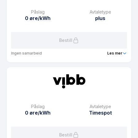
Månedspris
49 kr/mnd
Påslag
Avtaletype
Avtaletype
Timespot
0 øre/kWh
plus
Les mer om Vibb Spot
Bestill
Ingen samarbeid
Les mer
Produkt
Vibb Spotpris sol
Prisgaranti
12 mnd
eFaktura gebyr
0 kr
Månedspris
39 kr/mnd
Påslag
Avtaletype
Avtaletype
plus
0 øre/kWh
Timespot
Les mer om Vibb Spotpris sol
Bestill