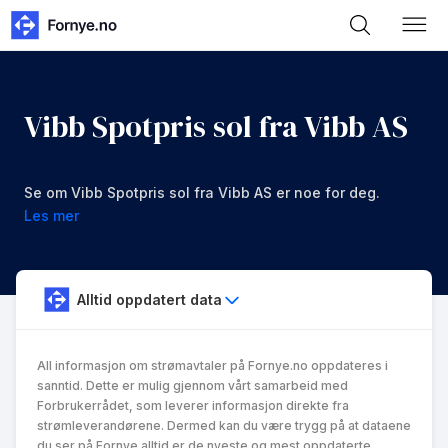
Vibb Spotpris sol fra Vibb AS
Se om Vibb Spotpris sol fra Vibb AS er noe for deg.
Les mer
Alltid oppdatert data
All informasjon om strømavtaler på Fornye.no oppdateres i
sanntid. Dette er mulig gjennom vårt samarbeid med
Forbrukerrådet, som leverer informasjon direkte fra
strømleverandørene. Dermed kan du være trygg på at dataene
du ser på Fornye alltid er de nyeste og mest oppdaterte.