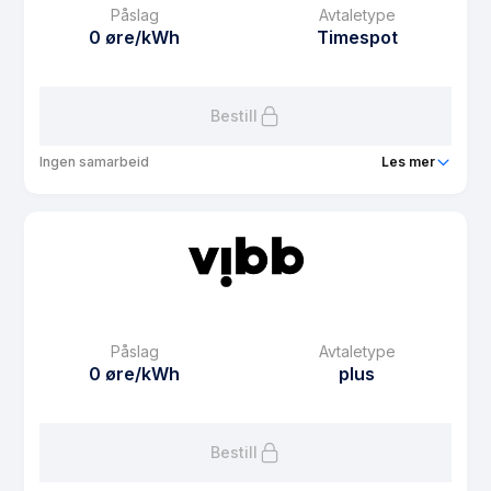
Påslag
Avtaletype
Avtaletype
plus
0 øre/kWh
Timespot
Les mer om Vibb Spot Sol - Coop
Bestill
Ingen samarbeid
Les mer
Produkt
Vibb Spot - Coop
Prisgaranti
1 mnd
eFaktura gebyr
8.4 kr
Månedspris
48 kr/mnd
Påslag
Avtaletype
Avtaletype
Timespot
0 øre/kWh
plus
Les mer om Vibb Spot - Coop
Bestill