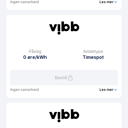
Ingen samarbeid
Les mer
Produkt
Vibb Spot Sol
Prisgaranti
12 mnd
eFaktura gebyr
0 kr
Månedspris
49 kr/mnd
Påslag
Avtaletype
Avtaletype
plus
0 øre/kWh
Timespot
Les mer om Vibb Spot Sol
Bestill
Ingen samarbeid
Les mer
Produkt
Vibb Spot
Prisgaranti
12 mnd
eFaktura gebyr
0 kr