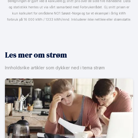
Beregningen er gjort ved å kalkulere gj.snitt pris over de siste fire månedene. Data
og statistikk hentes ut via vårt samarbeid med Forbrukerrådet. Gj.snitt prisen er
kun kalkulert for områdene NO1 Sørøst-Norge og tar et eksempel i årlig kWh
forbruk på 16 000 kWh / 1333 kWh/mnd. Inkluderer ikke nettleie eller strømstøtte.
Les mer om strøm
Innholdsrike artikler som dykker ned i tema strøm