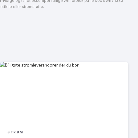
st-Norge og tar et eksempel i årlig kWh forbruk på 16 000 kWh / 1333
ttleie eller strømstøtte.
STRØM