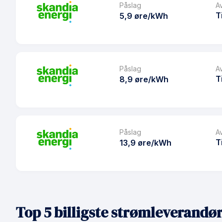
Prisgaranti
Påslag
A
Les mer om sweetSpot 24
T
5,9 øre/kWh
eFaktura gebyr
Månedspris
Produkt
Avtaletype
Prisgaranti
Påslag
A
Les mer om sweetSpot
T
8,9 øre/kWh
eFaktura gebyr
Månedspris
Produkt
Avtaletype
Prisgaranti
Påslag
A
Les mer om Spot
T
13,9 øre/kWh
eFaktura gebyr
Månedspris
Produkt
Avtaletype
Prisgaranti
Les mer om greenSpot Sekundær
Top 5 billigste strømleverandør
eFaktura gebyr