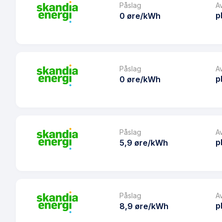
Påslag
A
p
0 øre/kWh
Produkt
Prisgaranti
Påslag
A
p
0 øre/kWh
eFaktura gebyr
Månedspris
Produkt
Avtaletype
Prisgaranti
Påslag
A
Les mer om SweetSpot 24 Pluss
p
5,9 øre/kWh
eFaktura gebyr
Månedspris
Produkt
Avtaletype
Prisgaranti
Påslag
A
Les mer om sweetSpot Pluss
p
8,9 øre/kWh
eFaktura gebyr