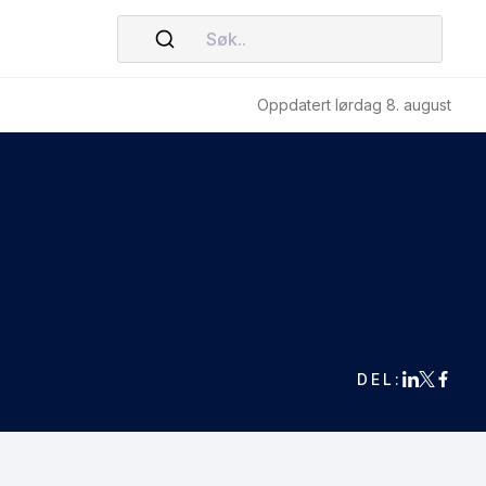
Søk..
Oppdatert lørdag 8. august
DEL: