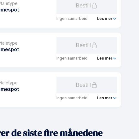
1 mnd
vtaletype
Bestill
imespot
0 kr
Ingen samarbeid
Les mer
39 kr/mnd
Spot
Timespot
1 mnd
vtaletype
Bestill
imespot
0 kr
Ingen samarbeid
Les mer
39 kr/mnd
greenSpot Sekundær
Timespot
1 mnd
vtaletype
Bestill
imespot
0 kr
Ingen samarbeid
Les mer
0 kr/mnd
greenSpot
Timespot
1 mnd
er de siste fire månedene
0 kr