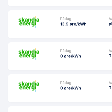
Månedspris
Produkt
Avtaletype
Prisgaranti
Påslag
A
Les mer om Spot Pluss
p
13,9 øre/kWh
eFaktura gebyr
Månedspris
Produkt
Avtaletype
Prisgaranti
Påslag
A
Les mer om greenSpot Sekundær Pluss
T
0 øre/kWh
eFaktura gebyr
Månedspris
Produkt
Avtaletype
Prisgaranti
Påslag
A
Les mer om greenSpot Pluss
T
0 øre/kWh
eFaktura gebyr
Månedspris
Produkt
Avtaletype