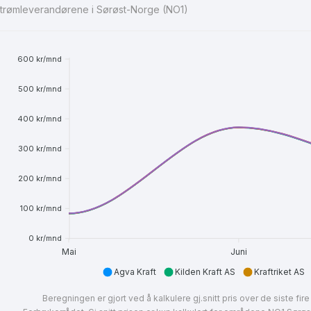
e strømleverandørene i Sørøst-Norge (NO1)
49 kr/mnd
Timespot
600 kr/mnd
500 kr/mnd
400 kr/mnd
300 kr/mnd
200 kr/mnd
100 kr/mnd
0 kr/mnd
Mai
Juni
Agva Kraft
Kilden Kraft AS
Kraftriket AS
Beregningen er gjort ved å kalkulere gj.snitt pris over de siste f