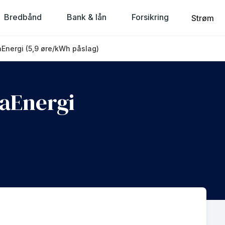
Bredbånd
Bank & lån
Forsikring
Strøm
aEnergi (5,9 øre/kWh påslag)
iaEnergi