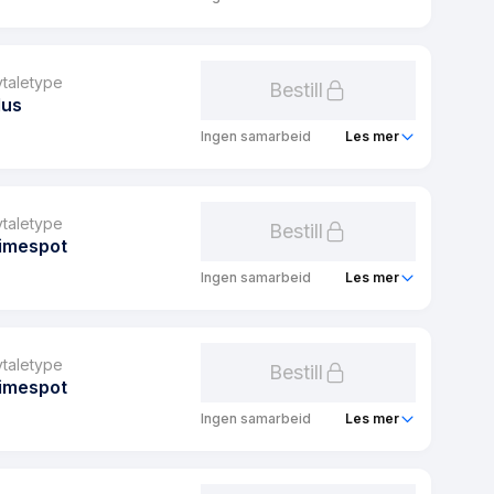
39 kr/mnd
greenSpot Sekundær Pluss
plus
1 mnd
vtaletype
Bestill
lus
0 kr
Ingen samarbeid
Les mer
0 kr/mnd
greenSpot Pluss
plus
1 mnd
vtaletype
Bestill
imespot
0 kr
Ingen samarbeid
Les mer
49 kr/mnd
sweetSpot 24
plus
24 mnd
vtaletype
Bestill
imespot
0 kr
Ingen samarbeid
Les mer
49 kr/mnd
sweetSpot
Timespot