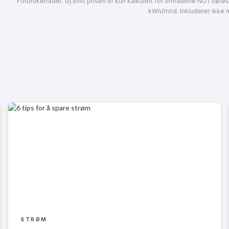
Forbrukerrådet. Gj.snitt prisen er kun kalkulert for områdene NO1 Sørø
kWh/mnd. Inkluderer ikke ne
STRØM