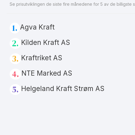
Se prisutviklingen de siste fire månedene for 5 av de billigst
Månedspris
Avtaletype
1.
Les mer om greenSpot
Agva Kraft
2.
Kilden Kraft AS
3.
Kraftriket AS
4.
NTE Marked AS
5.
Helgeland Kraft Strøm AS