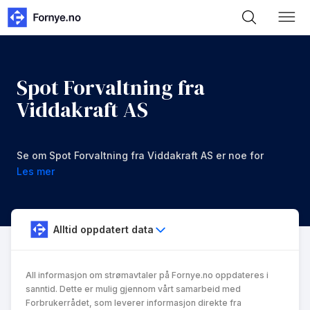
Spot Forvaltning fra
Viddakraft AS
Se om Spot Forvaltning fra Viddakraft AS er noe for
deg.
Les mer
Alltid oppdatert data
All informasjon om strømavtaler på Fornye.no oppdateres i
sanntid. Dette er mulig gjennom vårt samarbeid med
Forbrukerrådet, som leverer informasjon direkte fra