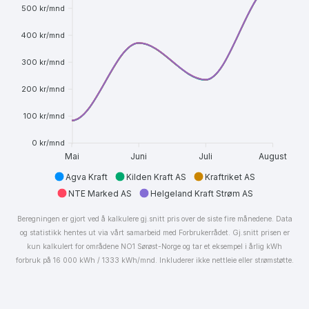
500 kr/mnd
400 kr/mnd
300 kr/mnd
200 kr/mnd
100 kr/mnd
0 kr/mnd
Mai
Juni
Juli
August
Agva Kraft
Kilden Kraft AS
Kraftriket AS
NTE Marked AS
Helgeland Kraft Strøm AS
Beregningen er gjort ved å kalkulere gj.snitt pris over de siste fire månedene. Data
og statistikk hentes ut via vårt samarbeid med Forbrukerrådet. Gj.snitt prisen er
kun kalkulert for områdene NO1 Sørøst-Norge og tar et eksempel i årlig kWh
forbruk på 16 000 kWh / 1333 kWh/mnd. Inkluderer ikke nettleie eller strømstøtte.