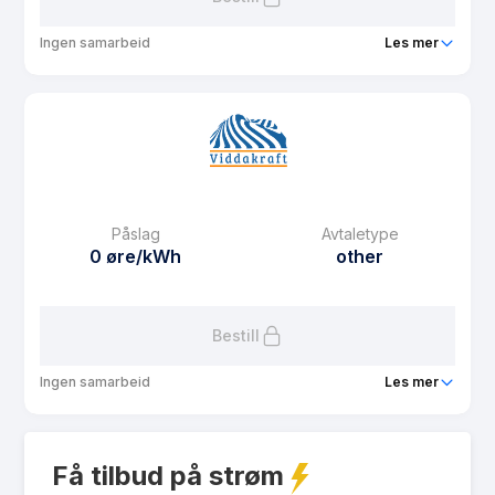
Ingen samarbeid
Les mer
Produkt
Multinor og Viddakraft SPOT - 500
Prisgaranti
12 mnd
eFaktura gebyr
8.37 kr
Månedspris
49 kr/mnd
Påslag
Avtaletype
Avtaletype
other
0 øre/kWh
other
Les mer om Multinor og Viddakraft SPOT - 500
Bestill
Ingen samarbeid
Les mer
Produkt
Spot med forvaltning
Få tilbud på strøm
Prisgaranti
12 mnd