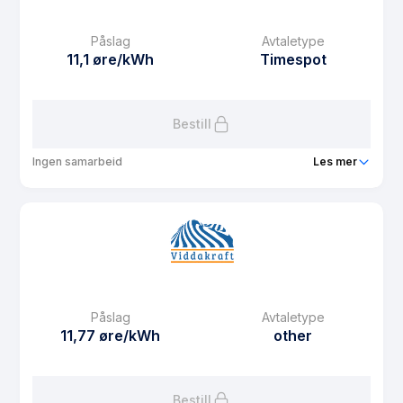
Månedspris
0 kr/mnd
Påslag
Avtaletype
Avtaletype
Timespot
11,1 øre/kWh
Timespot
Les mer om Spot na darmo
Bestill
Ingen samarbeid
Les mer
Produkt
SPOT ZERO
Prisgaranti
12 mnd
eFaktura gebyr
8.37 kr
Månedspris
47 kr/mnd
Påslag
Avtaletype
Avtaletype
Timespot
11,77 øre/kWh
other
Les mer om SPOT ZERO
Bestill