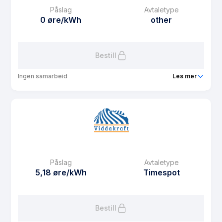
Påslag
Avtaletype
0 øre/kWh
other
Bestill
Ingen samarbeid
Les mer
Produkt
Spot Forvaltning
Prisgaranti
12 mnd
eFaktura gebyr
8.37 kr
Månedspris
49 kr/mnd
Påslag
Avtaletype
Avtaletype
other
5,18 øre/kWh
Timespot
Les mer om Spot Forvaltning
Bestill