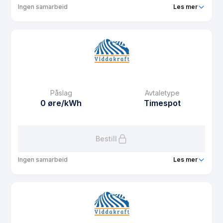
Ingen samarbeid
Les mer
Produkt
Spot ikke stress
Prisgaranti
1 mnd
eFaktura gebyr
8.37 kr
Månedspris
38 kr/mnd
Påslag
Avtaletype
Avtaletype
Timespot
0 øre/kWh
Timespot
Les mer om Spot ikke stress
Bestill
Ingen samarbeid
Les mer
Produkt
Spot na darmo
Prisgaranti
1 mnd
eFaktura gebyr
8.37 kr