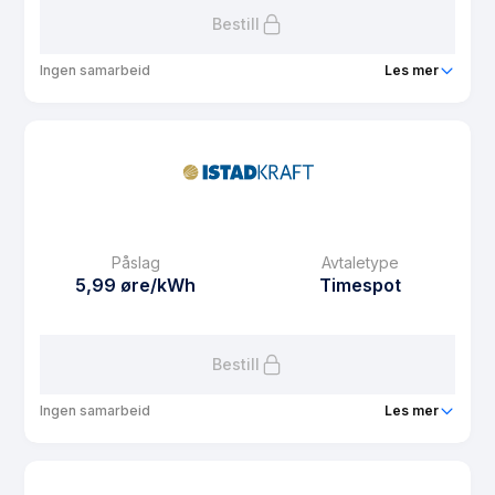
Bestill
Ingen samarbeid
Les mer
Produkt
Wattever Energi
Prisgaranti
1 mnd
eFaktura gebyr
13.15 kr
Månedspris
39 kr/mnd
Påslag
Avtaletype
Avtaletype
Timespot
5,99 øre/kWh
Timespot
Les mer om Wattever Energi
Bestill
Ingen samarbeid
Les mer
Produkt
Istad Lokal