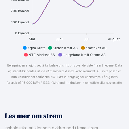
200 kr/mnd
100 kr/mnd
0 kr/mnd
Mai
Juni
Juli
August
Agva Kraft
Kilden Kraft AS
Kraftriket AS
NTE Marked AS
Helgeland Kraft Strøm AS
Beregningen er gjort ved å kalkulere gj.snitt pris over de siste fire månedene. Data
og statistikk hentes ut via vårt samarbeid med Forbrukerrådet. Gj.snitt prisen er
kun kalkulert for områdene NO1 Sørøst-Norge og tar et eksempel i årlig kWh
forbruk på 16 000 kWh / 1333 kWh/mnd. Inkluderer ikke nettleie eller strømstøtte.
Les mer om strøm
Innholdsrike artikler som dykker ned i tema strøm