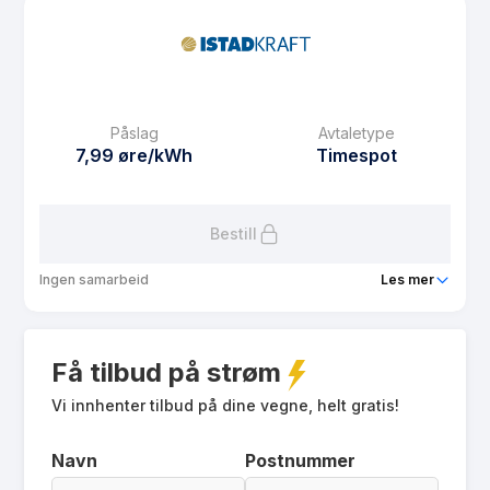
Prisgaranti
0 mnd
eFaktura gebyr
13.15 kr
Månedspris
39 kr/mnd
Påslag
Avtaletype
Avtaletype
fixed
7,99 øre/kWh
Timespot
Les mer om Istad Fast 2 år
Bestill
Ingen samarbeid
Les mer
Produkt
Istad Spot
Få tilbud på strøm
Prisgaranti
1 mnd
eFaktura gebyr
Vi innhenter tilbud på dine vegne, helt gratis!
13.15 kr
Månedspris
59 kr/mnd
Navn
Postnummer
Avtaletype
Timespot