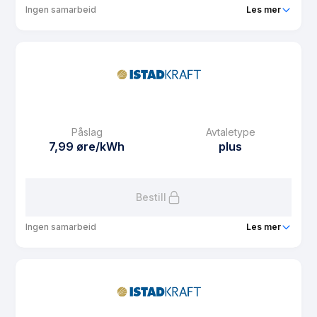
Ingen samarbeid
Les mer
Produkt
Istad Ung
Prisgaranti
6 mnd
eFaktura gebyr
13.15 kr
Månedspris
29 kr/mnd
Påslag
Avtaletype
Avtaletype
Timespot
7,99 øre/kWh
plus
Les mer om Istad Ung
Bestill
Ingen samarbeid
Les mer
Produkt
Istad Spotpris plusskunde
Prisgaranti
1 mnd
eFaktura gebyr
13.15 kr