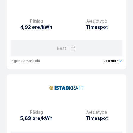
eFaktura gebyr
0 kr
Månedspris
0 kr/mnd
Påslag
Avtaletype
Avtaletype
Timespot
4,92 øre/kWh
Timespot
Les mer om Istad Kraft Web
Bestill
Ingen samarbeid
Les mer
Produkt
Hjemkraft Spot
Prisgaranti
1 mnd
eFaktura gebyr
13.15 kr
Månedspris
59 kr/mnd
Påslag
Avtaletype
Avtaletype
Timespot
5,89 øre/kWh
Timespot
Les mer om Hjemkraft Spot