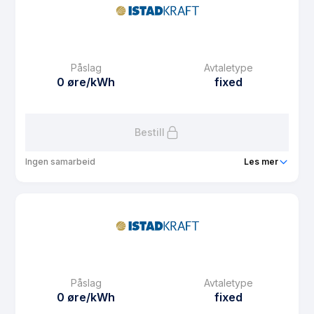
Prisgaranti
1 mnd
eFaktura gebyr
13.15 kr
Månedspris
60 kr/mnd
Påslag
Avtaletype
Avtaletype
Timespot
0 øre/kWh
fixed
Les mer om Istad Lokal
Bestill
Ingen samarbeid
Les mer
Produkt
Istad Fast 1 år
Prisgaranti
0 mnd
eFaktura gebyr
13.15 kr
Månedspris
39 kr/mnd
Påslag
Avtaletype
Avtaletype
fixed
0 øre/kWh
fixed