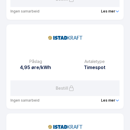
Ingen samarbeid
Les mer
Produkt
Istad Mobo Spot
Prisgaranti
1 mnd
eFaktura gebyr
13.15 kr
Månedspris
60 kr/mnd
Påslag
Avtaletype
Avtaletype
Timespot
4,95 øre/kWh
Timespot
Les mer om Istad Mobo Spot
Bestill
Ingen samarbeid
Les mer
Produkt
Istad Kraft Web
Prisgaranti
12 mnd