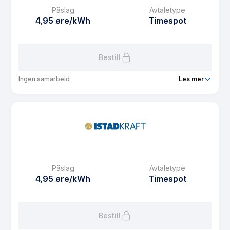
Påslag
Avtaletype
4,95 øre/kWh
Timespot
Bestill
Ingen samarbeid
Les mer
Produkt
Istad Web pris
Prisgaranti
12 mnd
eFaktura gebyr
13.15 kr
Månedspris
39 kr/mnd
Påslag
Avtaletype
Avtaletype
Timespot
4,95 øre/kWh
Timespot
Les mer om Istad Web pris
Bestill