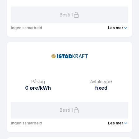
Les mer om Istad Fast 1 år
Bestill
Ingen samarbeid
Les mer
Produkt
Istad Fast 3 år
Prisgaranti
0 mnd
eFaktura gebyr
13.15 kr
Månedspris
39 kr/mnd
Påslag
Avtaletype
Avtaletype
fixed
0 øre/kWh
fixed
Les mer om Istad Fast 3 år
Bestill
Ingen samarbeid
Les mer
Produkt
Istad Fast 2 år