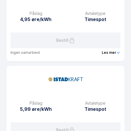
Månedspris
59 kr/mnd
Påslag
Avtaletype
Avtaletype
plus
4,95 øre/kWh
Timespot
Les mer om Istad Spotpris plusskunde
Bestill
Ingen samarbeid
Les mer
Produkt
Istad Spot Web
Prisgaranti
12 mnd
eFaktura gebyr
0 kr
Månedspris
29 kr/mnd
Påslag
Avtaletype
Avtaletype
Timespot
5,99 øre/kWh
Timespot
Les mer om Istad Spot Web
Bestill