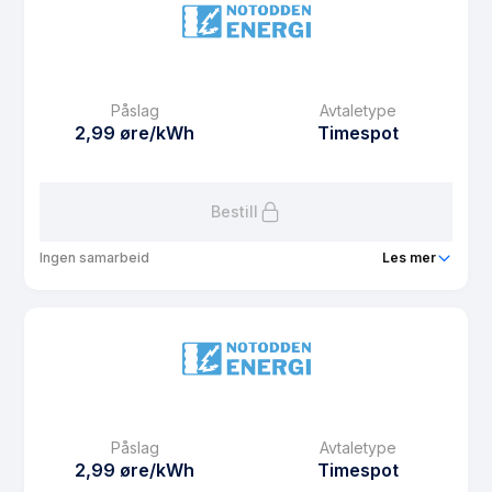
Prisgaranti
1 mnd
eFaktura gebyr
12.5 kr
Månedspris
42 kr/mnd
Påslag
Avtaletype
Avtaletype
Timespot
2,99 øre/kWh
Timespot
Les mer om NE KBBL Spot
Bestill
Ingen samarbeid
Les mer
Produkt
Sønstevatn Hytte
Prisgaranti
1 mnd
eFaktura gebyr
12.5 kr
Månedspris
39 kr/mnd
Påslag
Avtaletype
Avtaletype
Timespot
2,99 øre/kWh
Timespot