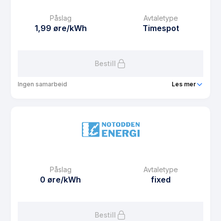
Månedspris
45 kr/mnd
Påslag
Avtaletype
Avtaletype
Timespot
1,99 øre/kWh
Timespot
Les mer om NE Hytte
Bestill
Ingen samarbeid
Les mer
Produkt
NE Bolig
Prisgaranti
1 mnd
eFaktura gebyr
12.5 kr
Månedspris
60 kr/mnd
Påslag
Avtaletype
Avtaletype
Timespot
0 øre/kWh
fixed
Les mer om NE Bolig
Bestill