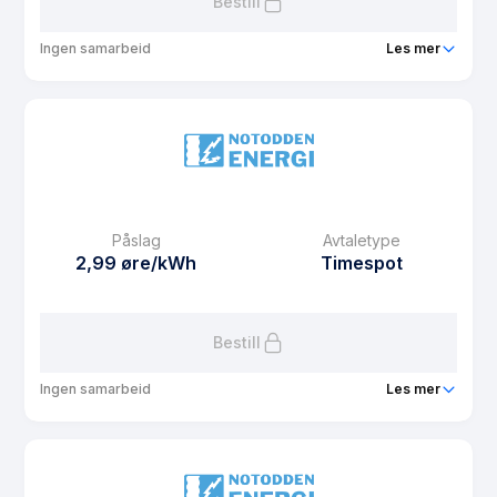
Bestill
Ingen samarbeid
Les mer
Produkt
Meheia Hus Kampanje
Prisgaranti
6 mnd
eFaktura gebyr
12.5 kr
Månedspris
0 kr/mnd
Påslag
Avtaletype
Avtaletype
Timespot
2,99 øre/kWh
Timespot
Les mer om Meheia Hus Kampanje
Bestill
Ingen samarbeid
Les mer
Produkt
Meheia Hytte
Prisgaranti
3 mnd