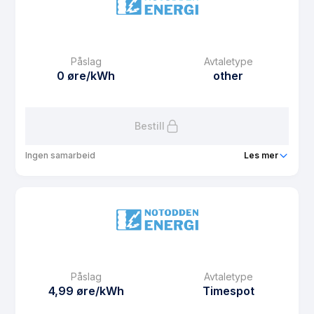
eFaktura gebyr
12.5 kr
Månedspris
39 kr/mnd
Påslag
Avtaletype
Avtaletype
other
0 øre/kWh
other
Les mer om NE Fastpris avtalt mengde - 2 år
Bestill
Ingen samarbeid
Les mer
Produkt
NE Fastpris avtalt mengde - 1 år
Prisgaranti
0 mnd
eFaktura gebyr
12.5 kr
Månedspris
39 kr/mnd
Påslag
Avtaletype
Avtaletype
other
4,99 øre/kWh
Timespot
Les mer om NE Fastpris avtalt mengde - 1 år