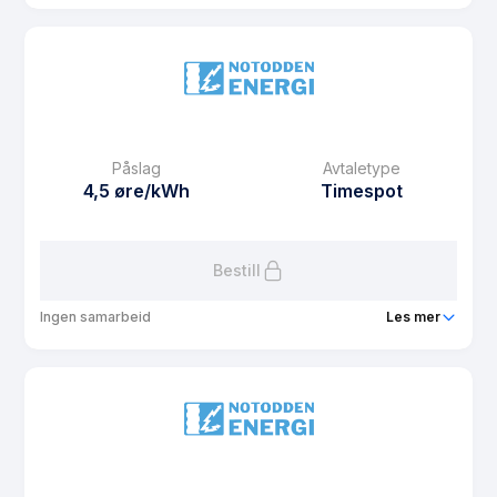
Produkt
NE Hus
Prisgaranti
1 mnd
eFaktura gebyr
12.5 kr
Månedspris
45 kr/mnd
Påslag
Avtaletype
Avtaletype
Timespot
4,5 øre/kWh
Timespot
Les mer om NE Hus
Bestill
Ingen samarbeid
Les mer
Produkt
Lions Røde Fjær Strøm
Prisgaranti
1 mnd
eFaktura gebyr
12.5 kr
Månedspris
67.5 kr/mnd