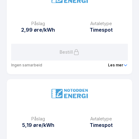
eFaktura gebyr
12.5 kr
Månedspris
39 kr/mnd
Påslag
Avtaletype
Avtaletype
Timespot
2,99 øre/kWh
Timespot
Les mer om Meheia Hytte
Bestill
Ingen samarbeid
Les mer
Produkt
Meheia Hus
Prisgaranti
3 mnd
eFaktura gebyr
12.5 kr
Månedspris
39 kr/mnd
Påslag
Avtaletype
Avtaletype
Timespot
5,19 øre/kWh
Timespot
Les mer om Meheia Hus