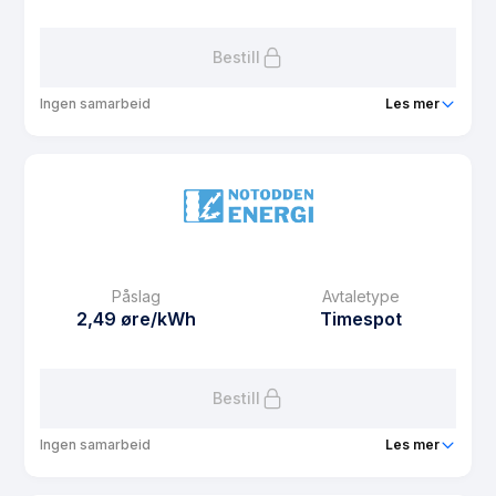
Les mer om Sønstevatn Hytte
Bestill
Ingen samarbeid
Les mer
Produkt
Sønstevatn Hus
Prisgaranti
1 mnd
eFaktura gebyr
12.5 kr
Månedspris
39 kr/mnd
Påslag
Avtaletype
Avtaletype
Timespot
2,49 øre/kWh
Timespot
Les mer om Sønstevatn Hus
Bestill
Ingen samarbeid
Les mer
Produkt
Lions Røde Fjær Hytte