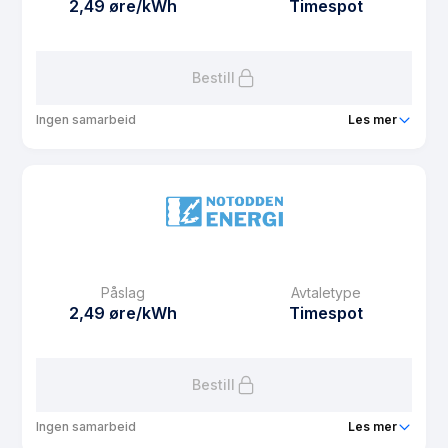
2,49 øre/kWh
Timespot
Les mer om THF Hytte
Bestill
Ingen samarbeid
Les mer
Produkt
THF Hus
Prisgaranti
1 mnd
eFaktura gebyr
12.5 kr
Månedspris
29 kr/mnd
Påslag
Avtaletype
Avtaletype
Timespot
2,49 øre/kWh
Timespot
Les mer om THF Hus
Bestill
Ingen samarbeid
Les mer