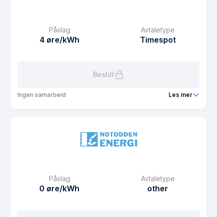
eFaktura gebyr
12.5 kr
Månedspris
60 kr/mnd
Påslag
Avtaletype
Avtaletype
plus
4 øre/kWh
Timespot
Les mer om NE Sol Spot Privat
Bestill
Ingen samarbeid
Les mer
Produkt
NE Sponsor
Prisgaranti
1 mnd
eFaktura gebyr
12.5 kr
Månedspris
67.5 kr/mnd
Påslag
Avtaletype
Avtaletype
Timespot
0 øre/kWh
other
Les mer om NE Sponsor