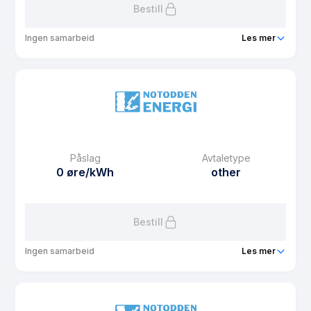
Bestill
Ingen samarbeid
Les mer
Produkt
NE Fastpris avtalt mengde - 3 år
Prisgaranti
0 mnd
eFaktura gebyr
12.5 kr
Månedspris
39 kr/mnd
Påslag
Avtaletype
Avtaletype
other
0 øre/kWh
other
Les mer om NE Fastpris avtalt mengde - 3 år
Bestill
Ingen samarbeid
Les mer
Produkt
NE Fastpris avtalt mengde - 2 år
Prisgaranti
0 mnd