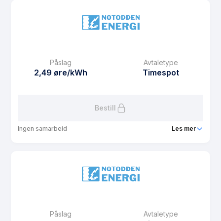
Prisgaranti
1 mnd
eFaktura gebyr
12.5 kr
Månedspris
33 kr/mnd
Påslag
Avtaletype
Avtaletype
Timespot
2,49 øre/kWh
Timespot
Les mer om Lions Røde Fjær Hytte
Bestill
Ingen samarbeid
Les mer
Produkt
THF Hytte
Prisgaranti
1 mnd
eFaktura gebyr
12.5 kr
Månedspris
29 kr/mnd
Påslag
Avtaletype
Avtaletype
Timespot