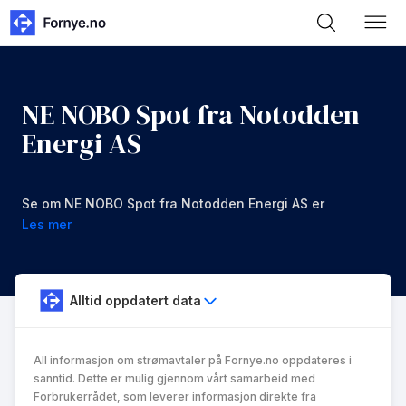
NE NOBO Spot fra Notodden
Energi AS
Se om NE NOBO Spot fra Notodden Energi AS er
noe for deg.
Les mer
Alltid oppdatert data
All informasjon om strømavtaler på Fornye.no oppdateres i
sanntid. Dette er mulig gjennom vårt samarbeid med
Forbrukerrådet, som leverer informasjon direkte fra