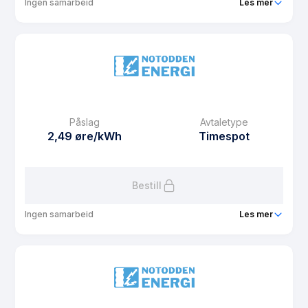
Ingen samarbeid
Les mer
Produkt
NE NOBO Spot
Prisgaranti
1 mnd
eFaktura gebyr
12.5 kr
Månedspris
42 kr/mnd
Påslag
Avtaletype
Avtaletype
Timespot
2,49 øre/kWh
Timespot
Les mer om NE NOBO Spot
Bestill
Ingen samarbeid
Les mer
Produkt
NE Hytte
Prisgaranti
1 mnd
eFaktura gebyr
12.5 kr