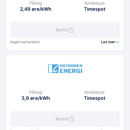
Påslag
Avtaletype
Avtaletype
Timespot
2,49 øre/kWh
Timespot
Les mer om Lions Røde Fjær Strøm
Bestill
Ingen samarbeid
Les mer
Produkt
NE Hus + Hytte
Prisgaranti
1 mnd
eFaktura gebyr
12.5 kr
Månedspris
45 kr/mnd
Påslag
Avtaletype
Avtaletype
Timespot
3,9 øre/kWh
Timespot
Les mer om NE Hus + Hytte
Bestill