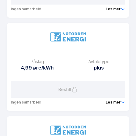
Ingen samarbeid
Les mer
Produkt
NE Fastpris 1 år
Prisgaranti
1 mnd
eFaktura gebyr
12.5 kr
Månedspris
39 kr/mnd
Påslag
Avtaletype
Avtaletype
fixed
4,99 øre/kWh
plus
Les mer om NE Fastpris 1 år
Bestill
Ingen samarbeid
Les mer
Produkt
NE Sol Spot Privat
Prisgaranti
1 mnd