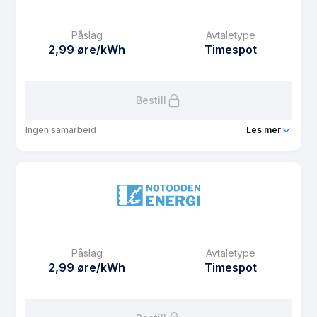
Påslag
Avtaletype
2,99 øre/kWh
Timespot
Bestill
Ingen samarbeid
Les mer
Produkt
Meheia Hytte Kampanje
Prisgaranti
6 mnd
eFaktura gebyr
12.5 kr
Månedspris
0 kr/mnd
Påslag
Avtaletype
Avtaletype
Timespot
2,99 øre/kWh
Timespot
Les mer om Meheia Hytte Kampanje