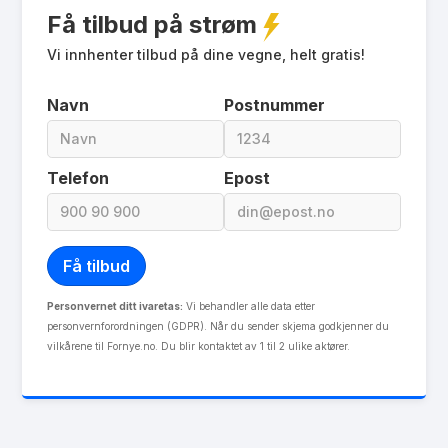
Få tilbud på strøm
Prisgaranti
1 mnd
eFaktura gebyr
Vi innhenter tilbud på dine vegne, helt gratis!
12.5 kr
Månedspris
30 kr/mnd
Navn
Postnummer
Avtaletype
Timespot
Les mer om NE Bolig+Hytte
Telefon
Epost
Personvernet ditt ivaretas:
Vi behandler alle data etter
personvernforordningen (GDPR). Når du sender skjema godkjenner du
vilkårene til Fornye.no. Du blir kontaktet av 1 til 2 ulike aktører.