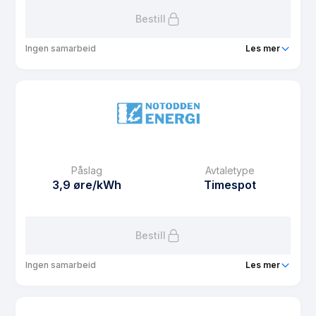
Bestill
Ingen samarbeid
Les mer
Produkt
NE Spot Kampanje
Prisgaranti
3 mnd
eFaktura gebyr
12.5 kr
Månedspris
0 kr/mnd
Påslag
Avtaletype
Avtaletype
Timespot
3,9 øre/kWh
Timespot
Les mer om NE Spot Kampanje
Bestill
Ingen samarbeid
Les mer
Produkt
NE KBBL Spot