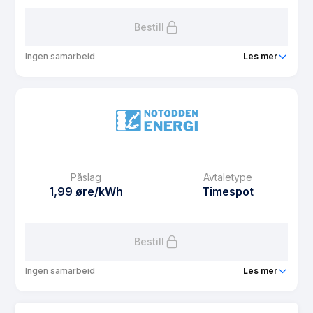
Bestill
Ingen samarbeid
Les mer
Produkt
NE Spot
Prisgaranti
1 mnd
eFaktura gebyr
12.5 kr
Månedspris
60 kr/mnd
Påslag
Avtaletype
Avtaletype
Timespot
1,99 øre/kWh
Timespot
Les mer om NE Spot
Bestill
Ingen samarbeid
Les mer
Produkt
NE Bolig+Hytte