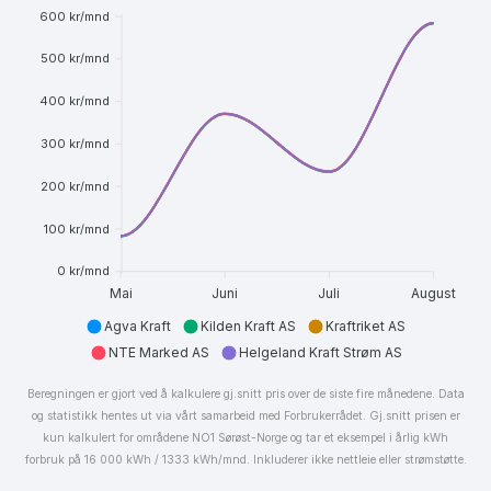
600 kr/mnd
500 kr/mnd
400 kr/mnd
300 kr/mnd
200 kr/mnd
100 kr/mnd
0 kr/mnd
Mai
Juni
Juli
August
Agva Kraft
Kilden Kraft AS
Kraftriket AS
NTE Marked AS
Helgeland Kraft Strøm AS
Beregningen er gjort ved å kalkulere gj.snitt pris over de siste fire månedene. Data
og statistikk hentes ut via vårt samarbeid med Forbrukerrådet. Gj.snitt prisen er
kun kalkulert for områdene NO1 Sørøst-Norge og tar et eksempel i årlig kWh
forbruk på 16 000 kWh / 1333 kWh/mnd. Inkluderer ikke nettleie eller strømstøtte.