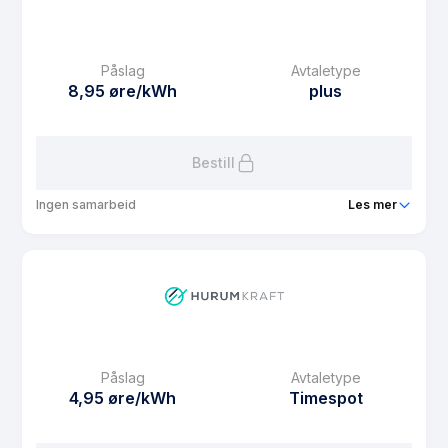
eFaktura gebyr
10 kr
Månedspris
39 kr/mnd
Påslag
Avtaletype
Avtaletype
other
8,95 øre/kWh
plus
Les mer om Hurum Kraft Spot med binding 3/6/9/12
Bestill
Ingen samarbeid
Les mer
Produkt
Solstrøm
Prisgaranti
1 mnd
eFaktura gebyr
10 kr
Månedspris
59 kr/mnd
Påslag
Avtaletype
Avtaletype
plus
4,95 øre/kWh
Timespot
Les mer om Solstrøm