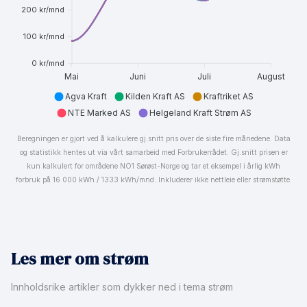
200 kr/mnd
100 kr/mnd
0 kr/mnd
Mai
Juni
Juli
August
Agva Kraft
Kilden Kraft AS
Kraftriket AS
NTE Marked AS
Helgeland Kraft Strøm AS
Beregningen er gjort ved å kalkulere gj.snitt pris over de siste fire månedene. Data
og statistikk hentes ut via vårt samarbeid med Forbrukerrådet. Gj.snitt prisen er
kun kalkulert for områdene NO1 Sørøst-Norge og tar et eksempel i årlig kWh
forbruk på 16 000 kWh / 1333 kWh/mnd. Inkluderer ikke nettleie eller strømstøtte.
Les mer om strøm
Innholdsrike artikler som dykker ned i tema strøm