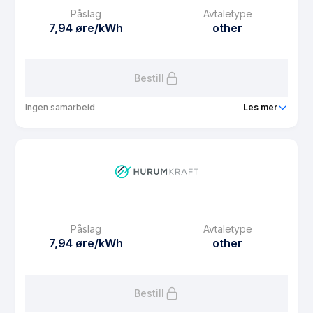
Påslag
Avtaletype
7,94 øre/kWh
other
Bestill
Ingen samarbeid
Les mer
Produkt
Hurum Kraft Spot med binding 9
Prisgaranti
9 mnd
eFaktura gebyr
10 kr
Månedspris
39 kr/mnd
Påslag
Avtaletype
Avtaletype
other
7,94 øre/kWh
other
Les mer om Hurum Kraft Spot med binding 9
Bestill