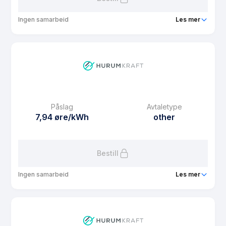
Ingen samarbeid
Les mer
Produkt
Solkonto med timespot
Prisgaranti
1 mnd
eFaktura gebyr
10 kr
Månedspris
59 kr/mnd
Påslag
Avtaletype
Avtaletype
plus
7,94 øre/kWh
other
Les mer om Solkonto med timespot
Bestill
Ingen samarbeid
Les mer
Produkt
Hurum Kraft Spot med binding 3/6/9/12
Prisgaranti
12 mnd