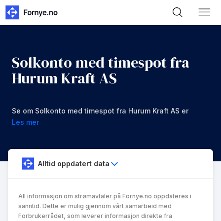
Solkonto med timespot fra
Hurum Kraft AS
Se om Solkonto med timespot fra Hurum Kraft AS er
noe for deg.
Les mer
Alltid oppdatert data
All informasjon om strømavtaler på Fornye.no oppdateres i
sanntid. Dette er mulig gjennom vårt samarbeid med
Forbrukerrådet, som leverer informasjon direkte fra