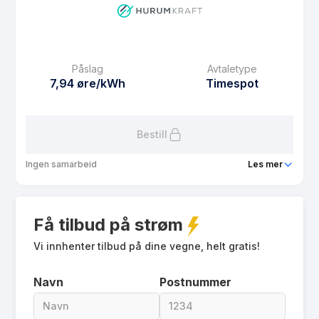
Prisgaranti
1 mnd
eFaktura gebyr
10 kr
Månedspris
39 kr/mnd
Påslag
Avtaletype
Avtaletype
spot
7,94 øre/kWh
Timespot
Les mer om Hurum Kraft Flat
Bestill
Ingen samarbeid
Les mer
Produkt
Hurum Kraft Spot
Få tilbud på strøm
Prisgaranti
1 mnd
eFaktura gebyr
Vi innhenter tilbud på dine vegne, helt gratis!
10 kr
Månedspris
39 kr/mnd
Navn
Postnummer
Avtaletype
Timespot