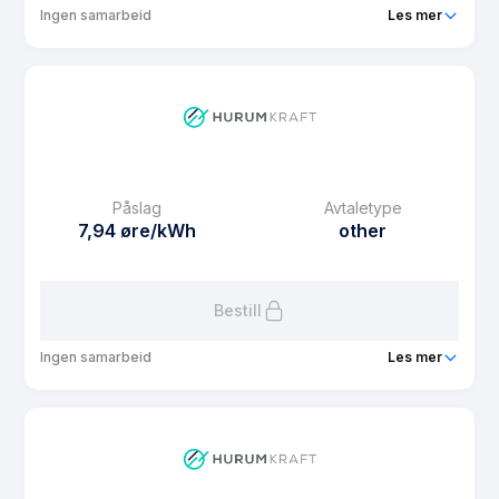
Ingen samarbeid
Les mer
Produkt
Hurum Kraft Spot med binding 6
Prisgaranti
6 mnd
eFaktura gebyr
10 kr
Månedspris
39 kr/mnd
Påslag
Avtaletype
Avtaletype
other
7,94 øre/kWh
other
Les mer om Hurum Kraft Spot med binding 6
Bestill
Ingen samarbeid
Les mer
Produkt
Hurum Kraft Spot med binding 3
Prisgaranti
3 mnd
eFaktura gebyr
10 kr