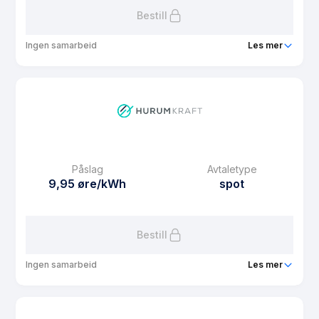
Bestill
Ingen samarbeid
Les mer
Produkt
Spot kampanje
Prisgaranti
1 mnd
eFaktura gebyr
10 kr
Månedspris
25 kr/mnd
Påslag
Avtaletype
Avtaletype
Timespot
9,95 øre/kWh
spot
Les mer om Spot kampanje
Bestill
Ingen samarbeid
Les mer
Produkt
Hurum Kraft Flat