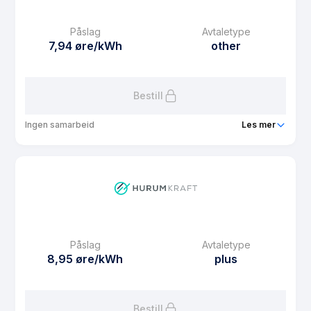
Månedspris
39 kr/mnd
Påslag
Avtaletype
Avtaletype
other
7,94 øre/kWh
other
Les mer om Hurum Kraft Spot med binding 3
Bestill
Ingen samarbeid
Les mer
Produkt
Hurum Kraft Spot med binding 12
Prisgaranti
12 mnd
eFaktura gebyr
10 kr
Månedspris
39 kr/mnd
Påslag
Avtaletype
Avtaletype
other
8,95 øre/kWh
plus
Les mer om Hurum Kraft Spot med binding 12
Bestill