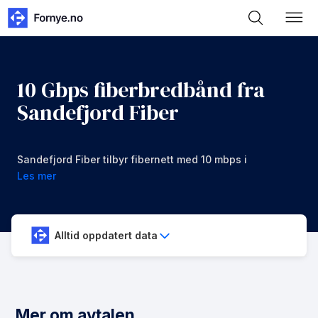
10 Gbps fiberbredbånd fra
Sandefjord Fiber
Sandefjord Fiber tilbyr fibernett med 10 mbps i
nedlastning og opplastning for 1499 kr/mnd
Les mer
Alltid oppdatert data
Mer om avtalen