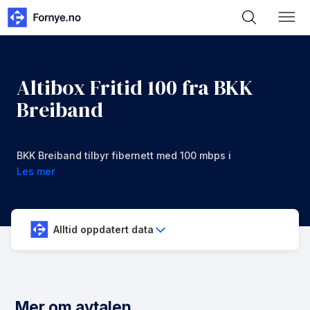
Altibox Fritid 100 fra BKK
Breiband
BKK Breiband tilbyr fibernett med 100 mbps i
nedlastning og opplastning for 549 kr/mnd
Les mer
Alltid oppdatert data
Mer om avtalen