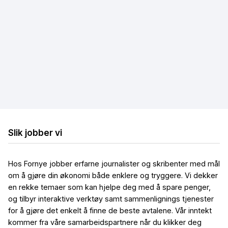
Hastighetstest
Internettleverandører
Løse internettproblemer
Billig bredbånd og TV
Billig trådløst bredbånd
Billig mobilt bredbånd
Slik jobber vi
Hos Fornye jobber erfarne journalister og skribenter med mål
om å gjøre din økonomi både enklere og tryggere. Vi dekker
en rekke temaer som kan hjelpe deg med å spare penger,
og tilbyr interaktive verktøy samt sammenlignings tjenester
for å gjøre det enkelt å finne de beste avtalene. Vår inntekt
kommer fra våre samarbeidspartnere når du klikker deg