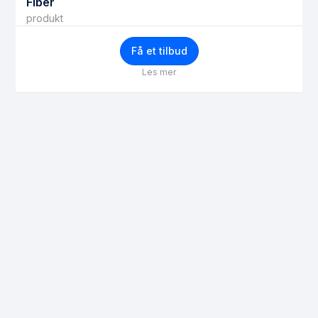
Fiber
produkt
Få et tilbud
Les mer
Få bedre priser
Ditt navn
Epost