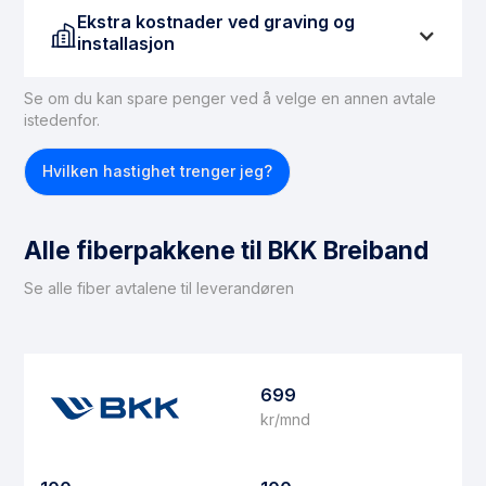
Ekstra kostnader ved graving og
installasjon
Se om du kan spare penger ved å velge en annen avtale
Hvis du ikke har tilgang til fiber, må dette ordnes før
istedenfor.
du kan få fiberbasert internett. For å legge inn en
fiberforbindelse til boligen, kan du forvente
Hvilken hastighet trenger jeg?
gravekostnader på mellom 15 000 og 30 000 kroner.
Det er viktig å merke seg at ikke alle boliger er egnet
for fiberinstallasjon. Hvis du befinner deg i en
Alle fiberpakkene til BKK Breiband
situasjon der fiber ikke kan installeres, anbefaler vi å
vurdere
trådløst bredbånd
som et alternativ.
Se alle fiber avtalene til leverandøren
699
kr/mnd