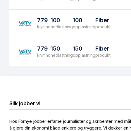
779
100
100
Fiber
kr/mnd
nedlastning
opplastning
produkt
779
150
150
Fiber
kr/mnd
nedlastning
opplastning
produkt
Slik jobber vi
Hos Fornye jobber erfarne journalister og skribenter med må
å gjøre din økonomi både enklere og tryggere. Vi dekker en 