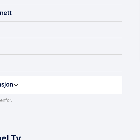
nett
asjon
enfor.
 få fiberbasert internett. For å legge inn en
er på mellom 15 000 og 30 000 kroner. Det er viktig å
. Hvis du befinner deg i en situasjon der fiber ikke kan
alternativ.
bel Tv