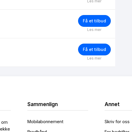
Les mer
Få et tilbud
Les mer
Få et tilbud
Les mer
Sammenlign
Annet
Mobilabonnement
Skriv for oss
l om
rekke
Bredbånd
For bedrifter