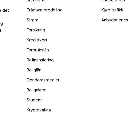
Trådløst bredbånd
Kjøp trafikk
e det
Strøm
Anbudstjenes
og
g
Forsikring
Kredittkort
Forbrukslån
Refinansiering
Boliglån
Eiendomsmegler
Boligalarm
Student
Kryptovaluta