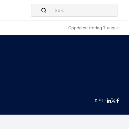
Søk..
Oppdatert fredag 7. august
DEL: