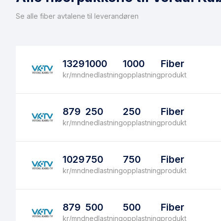
Se alle fiber avtalene til leverandøren
1329
1000
1000
Fiber
kr/mnd
nedlastning
opplastning
produkt
879
250
250
Fiber
kr/mnd
nedlastning
opplastning
produkt
1029
750
750
Fiber
kr/mnd
nedlastning
opplastning
produkt
879
500
500
Fiber
kr/mnd
nedlastning
opplastning
produkt