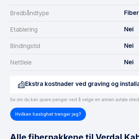
Fiber
Bredbåndtype
Nei
Etablering
Nei
Bindingstid
Nei
Nettleie
Ekstra kostnader ved graving og install
Se om du kan spare penger ved å velge en annen avtale isted
Hvis du ikke har tilgang til fiber, må dette ordnes før du kan
fiberforbindelse til boligen, kan du forvente gravekostnad
Hvilken hastighet trenger jeg?
merke seg at ikke alle boliger er egnet for fiberinstallasjon
installeres, anbefaler vi å vurdere
trådløst bredbånd
som et 
Alle fiberpakkene til Verdal Ka