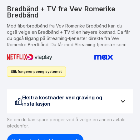
Bredbånd + TV fra Vev Romerike
Bredbånd
Med fiberbredbånd fra Vev Romerike Bredbånd kan du
også velge en Bredbånd + TV til en høyere kostnad. Da får
du også tilgang på Streaming-tjenester direkte fra Vev
Romerike Bredbånd. Du får med Streaming-tjenester som:
Slik fungerer poeng systemet
Ekstra kostnader ved graving og
installasjon
Se om du kan spare penger ved å velge en annen avtale
Hvis du ikke har tilgang til fiber, må dette ordnes før
istedenfor.
du kan få fiberbasert internett. For å legge inn en
fiberforbindelse til boligen, kan du forvente