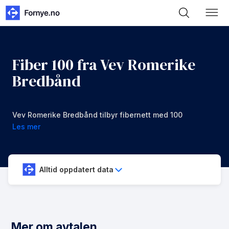
Fiber 100 fra Vev Romerike
Bredbånd
Vev Romerike Bredbånd tilbyr fibernett med 100
mbps i nedlastning og opplastning for 699 kr/mnd
Les mer
Alltid oppdatert data
Mer om avtalen