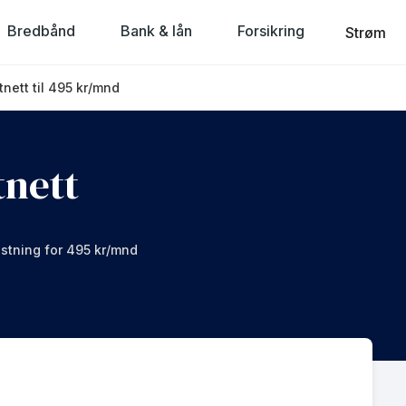
Bredbånd
Bank & lån
Forsikring
Strøm
tnett til 495 kr/mnd
tnett
astning for 495 kr/mnd