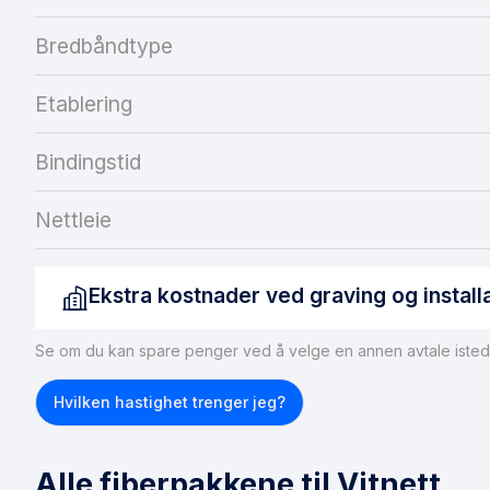
Bredbåndtype
Etablering
Bindingstid
Nettleie
Ekstra kostnader ved graving og install
Se om du kan spare penger ved å velge en annen avtale isted
Hvis du ikke har tilgang til fiber, må dette ordnes før du kan
fiberforbindelse til boligen, kan du forvente gravekostnad
Hvilken hastighet trenger jeg?
merke seg at ikke alle boliger er egnet for fiberinstallasjon
installeres, anbefaler vi å vurdere
trådløst bredbånd
som et 
Alle fiberpakkene til Vitnett