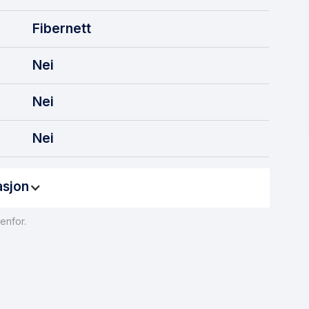
Fibernett
Nei
Nei
Nei
asjon
enfor.
 få fiberbasert internett. For å legge inn en
er på mellom 15 000 og 30 000 kroner. Det er viktig å
. Hvis du befinner deg i en situasjon der fiber ikke kan
alternativ.