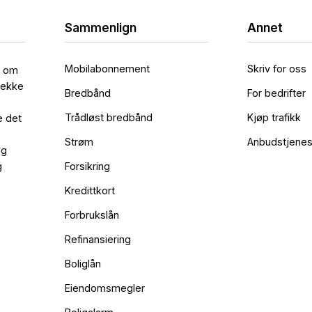
Sammenlign
Annet
Mobilabonnement
Skriv for oss
l om
rekke
Bredbånd
For bedrifter
Trådløst bredbånd
Kjøp trafikk
e det
Strøm
Anbudstjenes
og
g
Forsikring
Kredittkort
Forbrukslån
Refinansiering
Boliglån
Eiendomsmegler