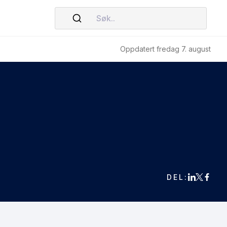
Søk..
Oppdatert fredag 7. august
DEL: