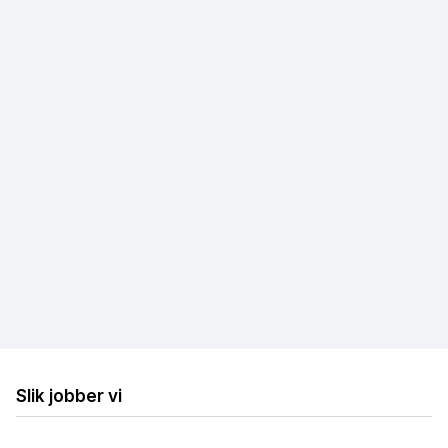
Fibernett
Trådløst bredbånd
Mobilt bredbånd
Hastighetstest
Internettleverandører
Løse internettproblemer
Billig bredbånd og TV
Billig trådløst bredbånd
Billig mobilt bredbånd
Slik jobber vi