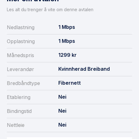
Les alt du trenger å vite om denne avtalen
1
Mbps
Nedlastning
1
Mbps
Opplastning
1299
kr
Månedspris
Kvinnherad Breiband
Leverandør
Fibernett
Bredbåndtype
Nei
Etablering
Nei
Bindingstid
Nei
Nettleie