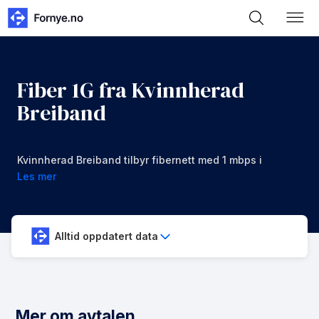
Fiber 1G fra Kvinnherad
Breiband
Kvinnherad Breiband tilbyr fibernett med 1 mbps i
nedlastning og opplastning for 1299 kr/mnd
Les mer
Alltid oppdatert data
Mer om avtalen