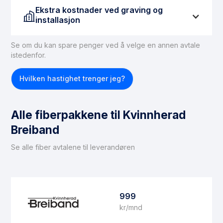
Ekstra kostnader ved graving og
installasjon
Se om du kan spare penger ved å velge en annen avtale
Hvis du ikke har tilgang til fiber, må dette ordnes før
istedenfor.
du kan få fiberbasert internett. For å legge inn en
fiberforbindelse til boligen, kan du forvente
Hvilken hastighet trenger jeg?
gravekostnader på mellom 15 000 og 30 000 kroner.
Det er viktig å merke seg at ikke alle boliger er egnet
for fiberinstallasjon. Hvis du befinner deg i en
Alle fiberpakkene til Kvinnherad
situasjon der fiber ikke kan installeres, anbefaler vi å
vurdere
trådløst bredbånd
som et alternativ.
Breiband
Se alle fiber avtalene til leverandøren
999
kr/mnd