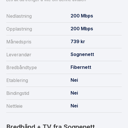
200
Mbps
Nedlastning
200
Mbps
Opplastning
739
kr
Månedspris
Sognenett
Leverandør
Fibernett
Bredbåndtype
Nei
Etablering
Nei
Bindingstid
Nei
Nettleie
Bredbånd + TV fra Sognenett