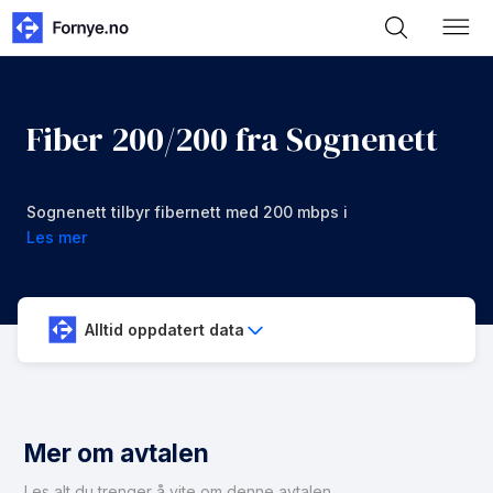
Fiber 200/200 fra Sognenett
Sognenett tilbyr fibernett med 200 mbps i
nedlastning og opplastning for 739 kr/mnd
Les mer
Alltid oppdatert data
Mer om avtalen
Les alt du trenger å vite om denne avtalen