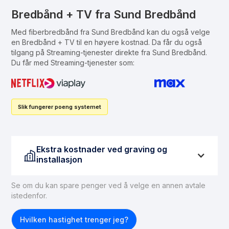
Bredbånd + TV fra Sund Bredbånd
Med fiberbredbånd fra Sund Bredbånd kan du også velge
en Bredbånd + TV til en høyere kostnad. Da får du også
tilgang på Streaming-tjenester direkte fra Sund Bredbånd.
Du får med Streaming-tjenester som:
Slik fungerer poeng systemet
Ekstra kostnader ved graving og
installasjon
Se om du kan spare penger ved å velge en annen avtale
Hvis du ikke har tilgang til fiber, må dette ordnes før
istedenfor.
du kan få fiberbasert internett. For å legge inn en
fiberforbindelse til boligen, kan du forvente
Hvilken hastighet trenger jeg?
gravekostnader på mellom 15 000 og 30 000 kroner.