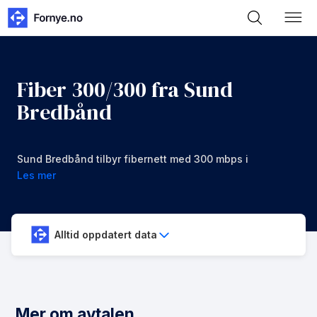
Fiber 300/300 fra Sund
Bredbånd
Sund Bredbånd tilbyr fibernett med 300 mbps i
nedlastning og opplastning for 699 kr/mnd
Les mer
Alltid oppdatert data
Mer om avtalen