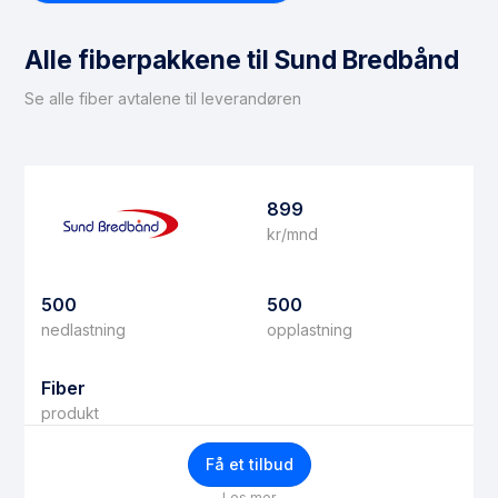
Det er viktig å merke seg at ikke alle boliger er egnet
for fiberinstallasjon. Hvis du befinner deg i en
Alle fiberpakkene til Sund Bredbånd
situasjon der fiber ikke kan installeres, anbefaler vi å
vurdere
trådløst bredbånd
som et alternativ.
Se alle fiber avtalene til leverandøren
899
kr/mnd
500
500
nedlastning
opplastning
Fiber
produkt
Få et tilbud
Les mer