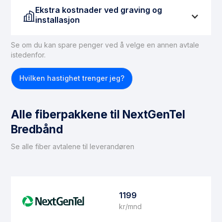
Ekstra kostnader ved graving og
installasjon
Se om du kan spare penger ved å velge en annen avtale
Hvis du ikke har tilgang til fiber, må dette ordnes før
istedenfor.
du kan få fiberbasert internett. For å legge inn en
fiberforbindelse til boligen, kan du forvente
Hvilken hastighet trenger jeg?
gravekostnader på mellom 15 000 og 30 000 kroner.
Det er viktig å merke seg at ikke alle boliger er egnet
for fiberinstallasjon. Hvis du befinner deg i en
Alle fiberpakkene til NextGenTel
situasjon der fiber ikke kan installeres, anbefaler vi å
vurdere
trådløst bredbånd
som et alternativ.
Bredbånd
Se alle fiber avtalene til leverandøren
1199
kr/mnd