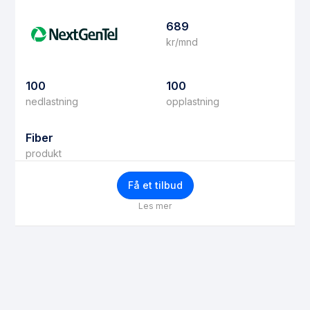
689
kr/mnd
100
100
nedlastning
opplastning
Fiber
produkt
Få et tilbud
Les mer
Få bedre priser