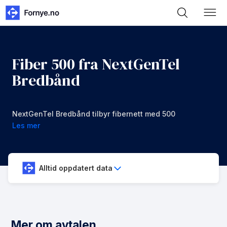
Fiber 500 fra NextGenTel
Bredbånd
NextGenTel Bredbånd tilbyr fibernett med 500
mbps i nedlastning og opplastning for 949 kr/mnd
Les mer
Alltid oppdatert data
Mer om avtalen