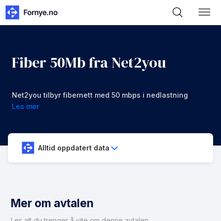
Fiber 50Mb fra Net2you
Net2you tilbyr fibernett med 50 mbps i nedlastning
og opplastning for 439 kr/mnd
Les mer
Alltid oppdatert data
Mer om avtalen
Les alt du trenger å vite om denne avtalen