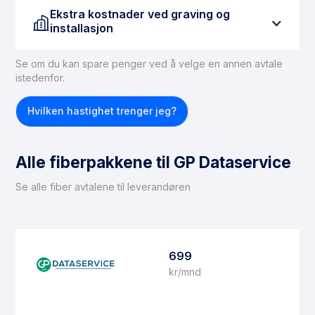
Ekstra kostnader ved graving og
installasjon
Se om du kan spare penger ved å velge en annen avtale
Hvis du ikke har tilgang til fiber, må dette ordnes før
istedenfor.
du kan få fiberbasert internett. For å legge inn en
fiberforbindelse til boligen, kan du forvente
Hvilken hastighet trenger jeg?
gravekostnader på mellom 15 000 og 30 000 kroner.
Det er viktig å merke seg at ikke alle boliger er egnet
for fiberinstallasjon. Hvis du befinner deg i en
Alle fiberpakkene til GP Dataservice
situasjon der fiber ikke kan installeres, anbefaler vi å
vurdere
trådløst bredbånd
som et alternativ.
Se alle fiber avtalene til leverandøren
699
kr/mnd