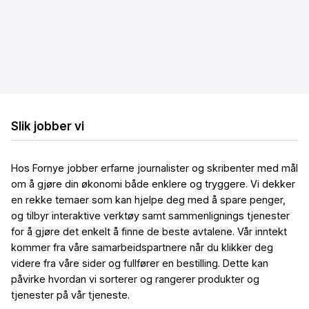
Løse internettproblemer
Billig bredbånd og TV
Billig trådløst bredbånd
Billig mobilt bredbånd
Slik jobber vi
Hos Fornye jobber erfarne journalister og skribenter med mål
om å gjøre din økonomi både enklere og tryggere. Vi dekker
en rekke temaer som kan hjelpe deg med å spare penger,
og tilbyr interaktive verktøy samt sammenlignings tjenester
for å gjøre det enkelt å finne de beste avtalene. Vår inntekt
kommer fra våre samarbeidspartnere når du klikker deg
videre fra våre sider og fullfører en bestilling. Dette kan
påvirke hvordan vi sorterer og rangerer produkter og
tjenester på vår tjeneste.