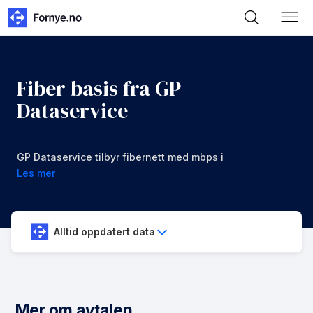
Fiber basis fra GP
Dataservice
GP Dataservice tilbyr fibernett med mbps i
nedlastning og opplastning for 499 kr/mnd
Les mer
Alltid oppdatert data
Mer om avtalen