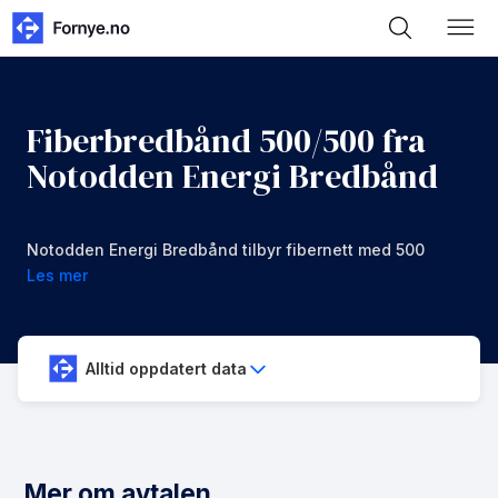
Fiberbredbånd 500/500 fra
Notodden Energi Bredbånd
Notodden Energi Bredbånd tilbyr fibernett med 500
mbps i nedlastning og opplastning for 1029 kr/mnd
Les mer
Alltid oppdatert data
Mer om avtalen