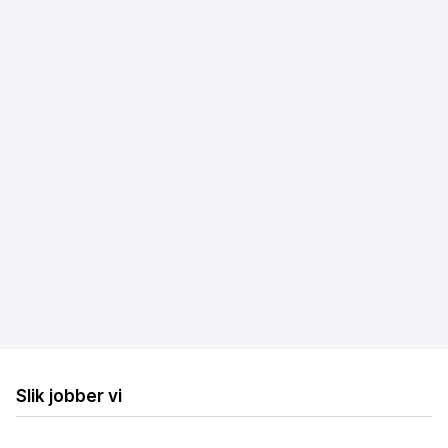
Fibernett
Trådløst bredbånd
Mobilt bredbånd
Hastighetstest
Internettleverandører
Løse internettproblemer
Billig bredbånd og TV
Billig trådløst bredbånd
Billig mobilt bredbånd
Slik jobber vi