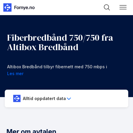
Fiberbredbånd 750/750 fra
Altibox Bredbånd
Altibox Bredbånd tilbyr fibernett med 750 mbps i
nedlastning og opplastning for 1079 kr/mnd
Les mer
Alltid oppdatert data
Mer om avtalen