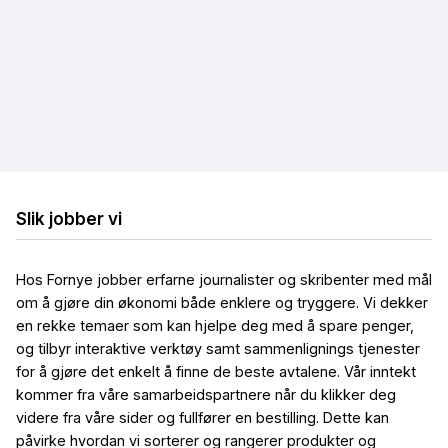
Hastighetstest
Internettleverandører
Løse internettproblemer
Billig bredbånd og TV
Billig trådløst bredbånd
Billig mobilt bredbånd
Slik jobber vi
Hos Fornye jobber erfarne journalister og skribenter med mål
om å gjøre din økonomi både enklere og tryggere. Vi dekker
en rekke temaer som kan hjelpe deg med å spare penger,
og tilbyr interaktive verktøy samt sammenlignings tjenester
for å gjøre det enkelt å finne de beste avtalene. Vår inntekt
kommer fra våre samarbeidspartnere når du klikker deg
videre fra våre sider og fullfører en bestilling. Dette kan
påvirke hvordan vi sorterer og rangerer produkter og