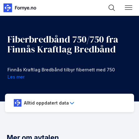
Fiberbredbånd 750/750 fra
Finnås Kraftlag Bredbånd
Finnås Kraftlag Bredbånd tilbyr fibernett med 750
mbps i nedlastning og opplastning for 1079 kr/mnd
Les mer
Alltid oppdatert data
Mer om avtalen