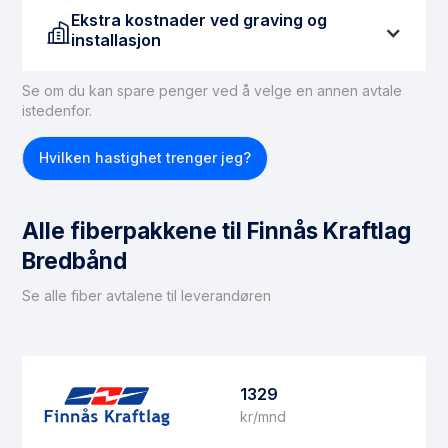
Ekstra kostnader ved graving og
installasjon
Se om du kan spare penger ved å velge en annen avtale
Hvis du ikke har tilgang til fiber, må dette ordnes før
istedenfor.
du kan få fiberbasert internett. For å legge inn en
fiberforbindelse til boligen, kan du forvente
Hvilken hastighet trenger jeg?
gravekostnader på mellom 15 000 og 30 000 kroner.
Det er viktig å merke seg at ikke alle boliger er egnet
for fiberinstallasjon. Hvis du befinner deg i en
Alle fiberpakkene til Finnås Kraftlag
situasjon der fiber ikke kan installeres, anbefaler vi å
vurdere
trådløst bredbånd
som et alternativ.
Bredbånd
Se alle fiber avtalene til leverandøren
1329
kr/mnd