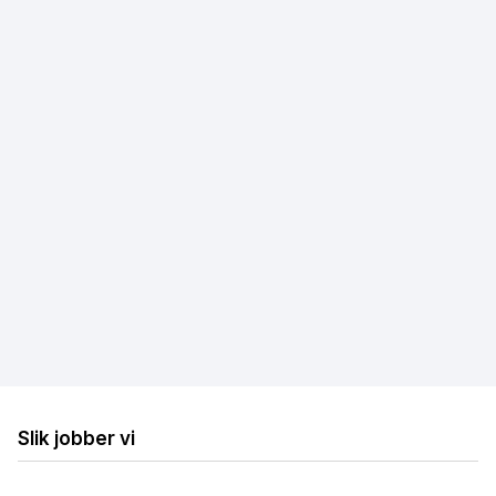
Fibernett
Trådløst bredbånd
Mobilt bredbånd
Hastighetstest
Internettleverandører
Løse internettproblemer
Billig bredbånd og TV
Billig trådløst bredbånd
Billig mobilt bredbånd
Slik jobber vi