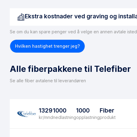
Ekstra kostnader ved graving og install
Se om du kan spare penger ved å velge en annen avtale isted
Hvis du ikke har tilgang til fiber, må dette ordnes før du kan
fiberforbindelse til boligen, kan du forvente gravekostnad
Hvilken hastighet trenger jeg?
merke seg at ikke alle boliger er egnet for fiberinstallasjon
installeres, anbefaler vi å vurdere
trådløst bredbånd
som et 
Alle fiberpakkene til Telefiber
Se alle fiber avtalene til leverandøren
1329
1000
1000
Fiber
kr/mnd
nedlastning
opplastning
produkt