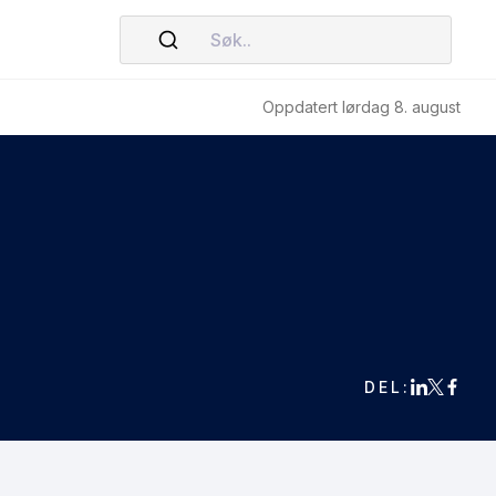
Søk..
Oppdatert lørdag 8. august
DEL: