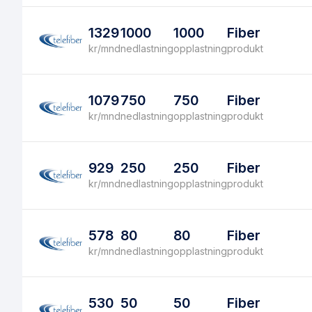
1329
1000
1000
Fiber
kr/mnd
nedlastning
opplastning
produkt
1079
750
750
Fiber
kr/mnd
nedlastning
opplastning
produkt
929
250
250
Fiber
kr/mnd
nedlastning
opplastning
produkt
578
80
80
Fiber
kr/mnd
nedlastning
opplastning
produkt
530
50
50
Fiber