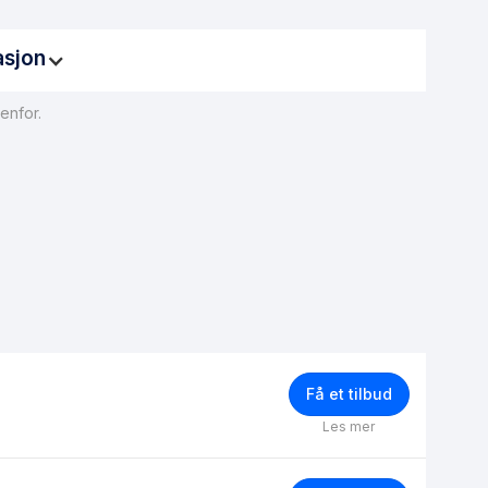
asjon
enfor.
 få fiberbasert internett. For å legge inn en
er på mellom 15 000 og 30 000 kroner. Det er viktig å
. Hvis du befinner deg i en situasjon der fiber ikke kan
alternativ.
Få et tilbud
Les mer