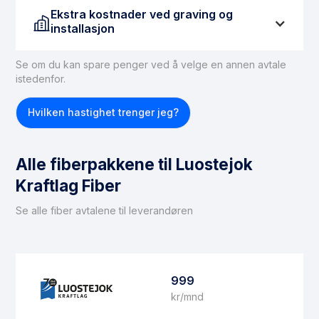
Ekstra kostnader ved graving og
installasjon
Se om du kan spare penger ved å velge en annen avtale
Hvis du ikke har tilgang til fiber, må dette ordnes før
istedenfor.
du kan få fiberbasert internett. For å legge inn en
fiberforbindelse til boligen, kan du forvente
Hvilken hastighet trenger jeg?
gravekostnader på mellom 15 000 og 30 000 kroner.
Det er viktig å merke seg at ikke alle boliger er egnet
for fiberinstallasjon. Hvis du befinner deg i en
Alle fiberpakkene til Luostejok
situasjon der fiber ikke kan installeres, anbefaler vi å
vurdere
trådløst bredbånd
som et alternativ.
Kraftlag Fiber
Se alle fiber avtalene til leverandøren
999
kr/mnd