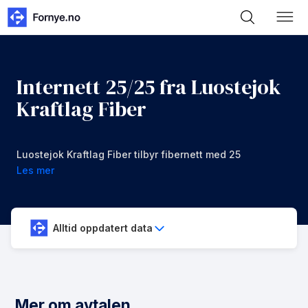
Internett 25/25 fra Luostejok
Kraftlag Fiber
Luostejok Kraftlag Fiber tilbyr fibernett med 25
mbps i nedlastning og opplastning for 399 kr/mnd
Les mer
Alltid oppdatert data
Mer om avtalen