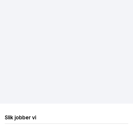
Fibernett
Trådløst bredbånd
Mobilt bredbånd
Hastighetstest
Internettleverandører
Løse internettproblemer
Billig bredbånd og TV
Billig trådløst bredbånd
Billig mobilt bredbånd
Slik jobber vi