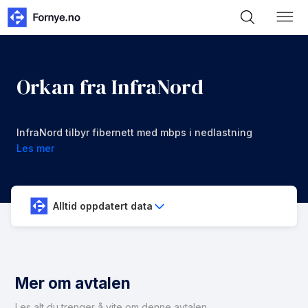
Orkan fra InfraNord
InfraNord tilbyr fibernett med mbps i nedlastning
og opplastning for 699 kr/mnd
Les mer
Alltid oppdatert data
Mer om avtalen
Les alt du trenger å vite om denne avtalen