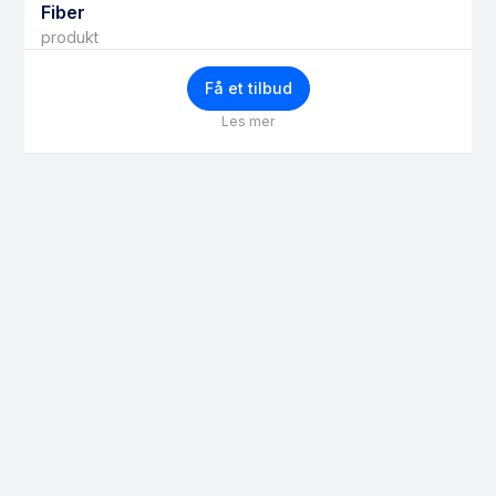
Fiber
produkt
Få et tilbud
Les mer
Få bedre priser
Ditt navn
Epost