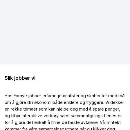
Hastighetstest
Internettleverandører
Løse internettproblemer
Billig bredbånd og TV
Billig trådløst bredbånd
Billig mobilt bredbånd
Slik jobber vi
Hos Fornye jobber erfarne journalister og skribenter med mål
om å gjøre din økonomi både enklere og tryggere. Vi dekker
en rekke temaer som kan hjelpe deg med å spare penger,
og tilbyr interaktive verktøy samt sammenlignings tjenester
for å gjøre det enkelt å finne de beste avtalene. Vår inntekt
kommer fra våre samarbeidspartnere når du klikker deg