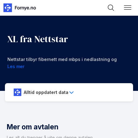
XL fra Nettstar
Nettstar tilbyr fibernett med mbps i nedlastning og
opplastning for 1329 kr/mnd
Les mer
Alltid oppdatert data
Mer om avtalen
Les alt du trenger å vite om denne avtalen