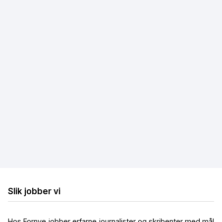
Fibernett
Trådløst bredbånd
Mobilt bredbånd
Hastighetstest
Internettleverandører
Løse internettproblemer
Billig bredbånd og TV
Billig trådløst bredbånd
Billig mobilt bredbånd
Slik jobber vi
Hos Fornye jobber erfarne journalister og skribenter med mål