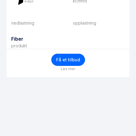
kr/mnd
nedlastning
opplastning
Fiber
produkt
Få et tilbud
Les mer
Få bedre priser