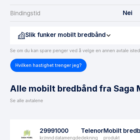
Nei
Bindingstid
Slik funker mobilt bredbånd
Se om du kan spare penger ved å velge en annen avtale isted
Mobilt bredbånd er ganske likt mobildata via et mobilabonn
liten ruter eller enhet med SIM-kort tilgang, deretter får enh
Hvilken hastighet trenger jeg?
datamengden som er inkludert hver måned.
Alle mobilt bredbånd fra Saga 
Se alle avtalene
2999
1000
Telenor
Mobilt bred
kr/mnd
datamengde
dekning
produkt