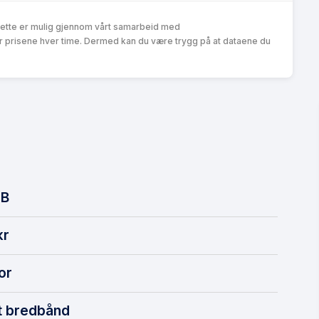
Dette er mulig gjennom vårt samarbeid med
r prisene hver time. Dermed kan du være trygg på at dataene du
B
kr
or
t bredbånd