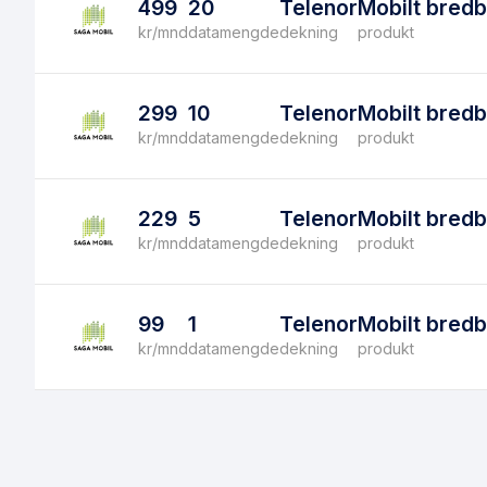
499
20
Telenor
Mobilt bred
kr/mnd
datamengde
dekning
produkt
299
10
Telenor
Mobilt bred
kr/mnd
datamengde
dekning
produkt
229
5
Telenor
Mobilt bred
kr/mnd
datamengde
dekning
produkt
99
1
Telenor
Mobilt bred
kr/mnd
datamengde
dekning
produkt