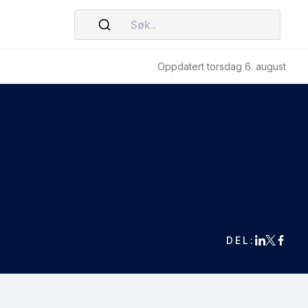
Søk..
Oppdatert torsdag 6. august
DEL: