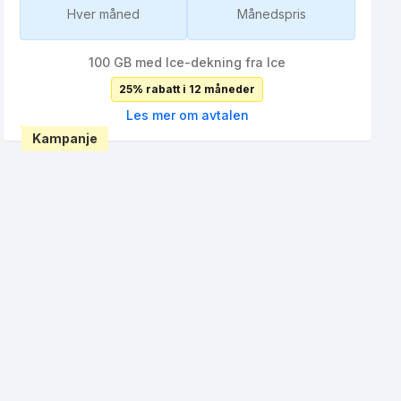
Hver måned
Månedspris
100 GB med Ice-dekning fra Ice
25% rabatt i 12 måneder
Les mer om avtalen
Kampanje