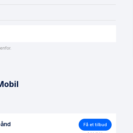
enfor.
ement, du får et SIM-kort som enten kan plasseres i en
eten tilgang på internett. Du er begrenset til
Mobil
bånd
Få et tilbud