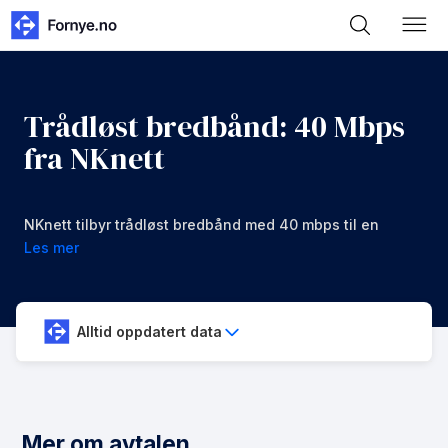
Trådløst bredbånd: 40 Mbps
fra NKnett
NKnett tilbyr trådløst bredbånd med 40 mbps til en
månedspris av 999 kr/mnd.
Les mer
Alltid oppdatert data
Mer om avtalen