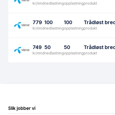
kr/mnd
nedlastning
opplastning
produkt
779
100
100
Trådløst bre
kr/mnd
nedlastning
opplastning
produkt
749
50
50
Trådløst bre
kr/mnd
nedlastning
opplastning
produkt
Slik jobber vi