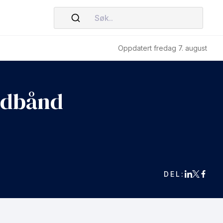
Søk..
Oppdatert fredag 7. august
redbånd
DEL: