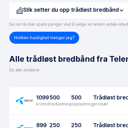
Slik setter du opp trådløst bredbånd
Se om du kan spare penger ved å velge en annen avtale isted
Hvilken hastighet trenger jeg?
Alle trådløst bredbånd fra Tel
Se alle avtalene
1099
500
500
Trådløst bre
kr/mnd
nedlastning
opplastning
produkt
899
250
250
Trådløst bre