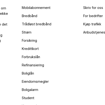
Mobilabonnement
Skriv for oss
l om
rekke
Bredbånd
For bedrifter
Trådløst bredbånd
Kjøp trafikk
e det
Strøm
Anbudstjenes
og
g
Forsikring
Kredittkort
Forbrukslån
Refinansiering
Boliglån
Eiendomsmegler
Boligalarm
Student