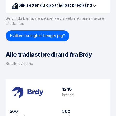
Slik setter du opp trådløst bredbånd
Se om du kan spare penger ved å velge en annen avtale
Leverandøren sender deg en antenne og en internett
istedenfor.
boks. Antennen kan settes i kjøkkenvinduet eller
plasseres utenfor huset på vegg, tak etc. Det følger
Hvilken hastighet trenger jeg?
også med en enkel brosjyre som veileder deg
gjennom installasjonen. Sørg for å ha god dekning før
du takker ja til trådløst bredbåd.
Alle trådløst bredbånd fra Brdy
Se alle avtalene
1248
kr/mnd
500
500