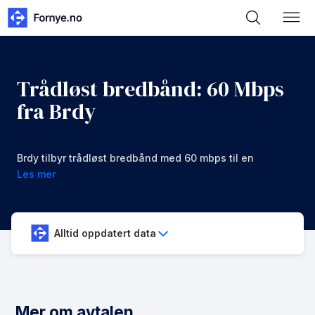
Trådløst bredbånd: 60 Mbps
fra Brdy
Brdy tilbyr trådløst bredbånd med 60 mbps til en
månedspris av 728 kr/mnd.
Les mer
Alltid oppdatert data
Mer om avtalen