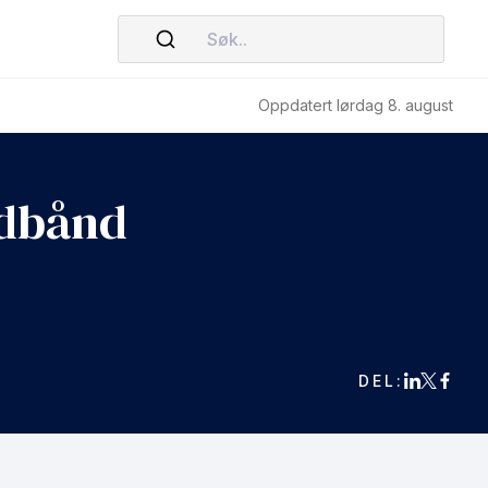
Søk..
Oppdatert lørdag 8. august
edbånd
DEL: