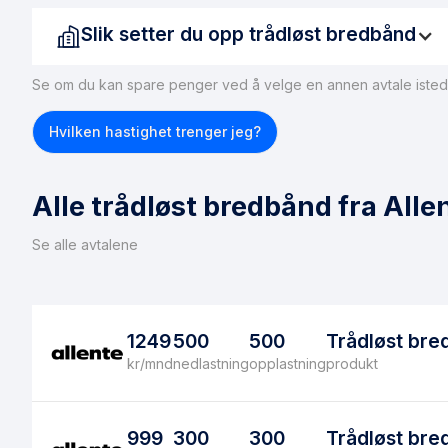
Slik setter du opp trådløst bredbånd
Se om du kan spare penger ved å velge en annen avtale isted
Hvilken hastighet trenger jeg?
Alle trådløst bredbånd fra All
Se alle avtalene
1249
500
500
Trådløst bre
kr/mnd
nedlastning
opplastning
produkt
999
300
300
Trådløst bre