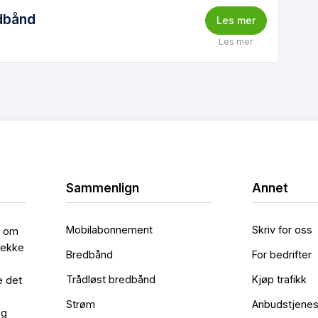
dbånd
Les mer
Les mer
Sammenlign
Annet
Mobilabonnement
Skriv for oss
l om
rekke
Bredbånd
For bedrifter
Trådløst bredbånd
Kjøp trafikk
e det
Strøm
Anbudstjenes
og