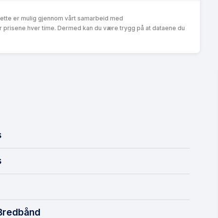
Dette er mulig gjennom vårt samarbeid med
r prisene hver time. Dermed kan du være trygg på at dataene du
s
s
 Bredbånd