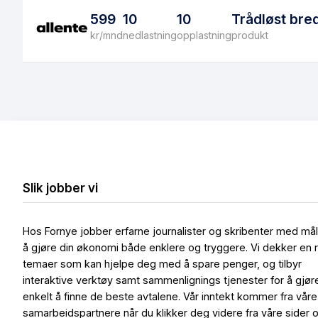
599
10
10
Trådløst bre
kr/mnd
nedlastning
opplastning
produkt
Slik jobber vi
Hos Fornye jobber erfarne journalister og skribenter med må
å gjøre din økonomi både enklere og tryggere. Vi dekker en 
temaer som kan hjelpe deg med å spare penger, og tilbyr
interaktive verktøy samt sammenlignings tjenester for å gjør
enkelt å finne de beste avtalene. Vår inntekt kommer fra våre
samarbeidspartnere når du klikker deg videre fra våre sider 