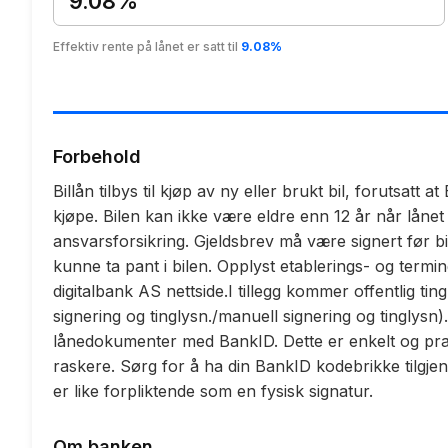
9.08%
Effektiv rente på lånet er satt til
9.08%
Forbehold
Billån tilbys til kjøp av ny eller brukt bil, forutsatt
kjøpe. Bilen kan ikke være eldre enn 12 år når lånet
ansvarsforsikring. Gjeldsbrev må være signert før bi
kunne ta pant i bilen. Opplyst etablerings- og termi
digitalbank AS nettside.I tillegg kommer offentlig tin
signering og tinglysn./manuell signering og tinglysn
lånedokumenter med BankID. Dette er enkelt og prakt
raskere. Sørg for å ha din BankID kodebrikke tilgje
er like forpliktende som en fysisk signatur.
Om banken