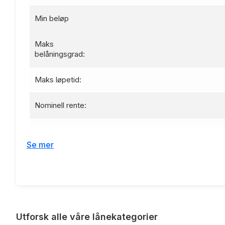
Min beløp
Maks
belåningsgrad:
Maks løpetid:
Nominell rente:
Effektiv rente:
Se mer
Etableringsgebyr:
Termingebyr:
Lånebeløp 100 000 kr, nedbetalin
Renteeksempel:
Utforsk alle våre lånekategorier