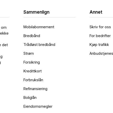
Sammenlign
Annet
Mobilabonnement
Skriv for oss
l om
rekke
Bredbånd
For bedrifter
Trådløst bredbånd
Kjøp trafikk
e det
Strøm
Anbudstjenes
og
g
Forsikring
Kredittkort
Forbrukslån
Refinansiering
Boliglån
Eiendomsmegler