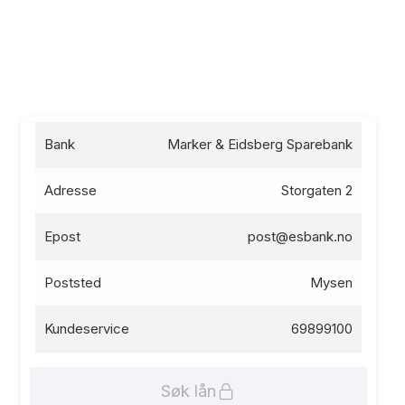
Bank
Marker & Eidsberg Sparebank
Adresse
Storgaten 2
Epost
post@esbank.no
Poststed
Mysen
Kundeservice
69899100
Søk lån