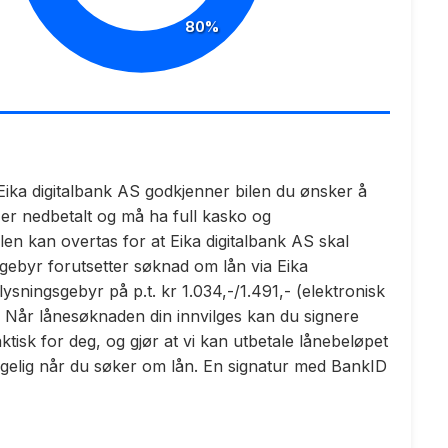
80%
 at Eika digitalbank AS godkjenner bilen du ønsker å
 er nedbetalt og må ha full kasko og
len kan overtas for at Eika digitalbank AS skal
ngebyr forutsetter søknad om lån via Eika
glysningsgebyr på p.t. kr 1.034,-/1.491,- (elektronisk
). Når lånesøknaden din innvilges kan du signere
isk for deg, og gjør at vi kan utbetale lånebeløpet
ngelig når du søker om lån. En signatur med BankID