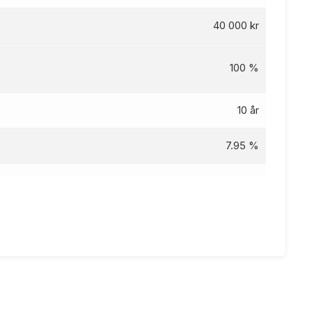
40 000 kr
100 %
10 år
7.95 %
9.08
%
kr
85 kr
g 5 år, nom. rente 7.95%, eff.rente 9.08%, Kostnad: 24
785 kr totalpris: 124 785 kr