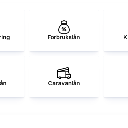
ring
Forbrukslån
K
ån
Caravanlån