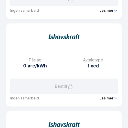
Ingen samarbeid
Les mer
Produkt
Spotpris
Prisgaranti
1 mnd
eFaktura gebyr
7.5 kr
Månedspris
61.25 kr/mnd
Påslag
Avtaletype
Avtaletype
Timespot
0 øre/kWh
fixed
Les mer om Spotpris
Bestill
Ingen samarbeid
Les mer
Produkt
Fastpris 3 år Nord-Norge
Prisgaranti
1 mnd