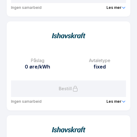
Ingen samarbeid
Les mer
Produkt
Studentavtale Sit
Prisgaranti
1 mnd
eFaktura gebyr
7.5 kr
Månedspris
0 kr/mnd
Påslag
Avtaletype
Avtaletype
other
0 øre/kWh
fixed
Les mer om Studentavtale Sit
Bestill
Ingen samarbeid
Les mer
Produkt
Fastpris privat 3 år
Prisgaranti
1 mnd
eFaktura gebyr
7.5 kr