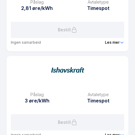
Påslag
Avtaletype
Avtaletype
Timespot
2,81 øre/kWh
Timespot
Les mer om FordelsSpot s
Bestill
Ingen samarbeid
Les mer
Produkt
FordelsSpot n
Prisgaranti
1 mnd
eFaktura gebyr
7.5 kr
Månedspris
61.25 kr/mnd
Påslag
Avtaletype
Avtaletype
Timespot
3 øre/kWh
Timespot
Les mer om FordelsSpot n
Bestill
Ingen samarbeid
Les mer