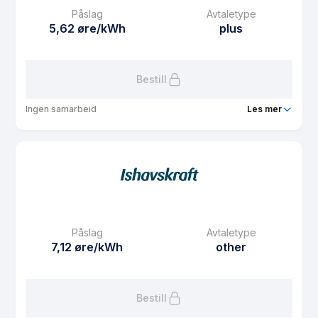
Påslag
Avtaletype
5,62 øre/kWh
plus
Bestill
Ingen samarbeid
Les mer
Produkt
SpotPluss*
Prisgaranti
1 mnd
eFaktura gebyr
7.5 kr
Månedspris
49 kr/mnd
Påslag
Avtaletype
Avtaletype
plus
7,12 øre/kWh
other
Les mer om SpotPluss*
Bestill