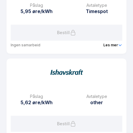
Påslag
Avtaletype
Avtaletype
Timespot
5,95 øre/kWh
Timespot
Les mer om Spotpris privat ansatte
Bestill
Ingen samarbeid
Les mer
Produkt
Salmarstrøm
Prisgaranti
1 mnd
eFaktura gebyr
7.5 kr
Månedspris
23.75 kr/mnd
Påslag
Avtaletype
Avtaletype
Timespot
5,62 øre/kWh
other
Les mer om Salmarstrøm
Bestill