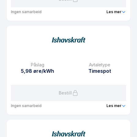
Ingen samarbeid
Les mer
Produkt
FordelsSpot Nord
Prisgaranti
1 mnd
eFaktura gebyr
7.5 kr
Månedspris
61.25 kr/mnd
Påslag
Avtaletype
Avtaletype
Timespot
5,98 øre/kWh
Timespot
Les mer om FordelsSpot Nord
Bestill
Ingen samarbeid
Les mer
Produkt
Spotpris Sør
Prisgaranti
1 mnd