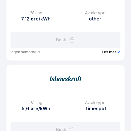
Månedspris
0 kr/mnd
Påslag
Avtaletype
Avtaletype
Timespot
7,12 øre/kWh
other
Les mer om Spotpris med 6 måneder fritt fastbeløp
Bestill
Ingen samarbeid
Les mer
Produkt
Seniorstrøm
Prisgaranti
9 mnd
eFaktura gebyr
0 kr
Månedspris
0 kr/mnd
Påslag
Avtaletype
Avtaletype
other
5,6 øre/kWh
Timespot
Les mer om Seniorstrøm
Bestill