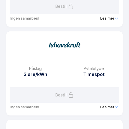
Bestill
Ingen samarbeid
Les mer
Produkt
BoSpot Sør
Prisgaranti
1 mnd
eFaktura gebyr
7.5 kr
Månedspris
49 kr/mnd
Påslag
Avtaletype
Avtaletype
Timespot
3 øre/kWh
Timespot
Les mer om BoSpot Sør
Bestill
Ingen samarbeid
Les mer
Produkt
BoSpot Nord