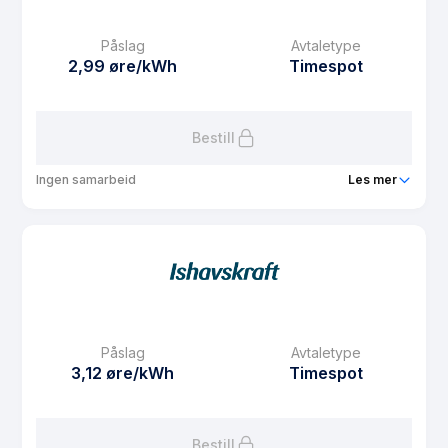
Månedspris
36.25 kr/mnd
Påslag
Avtaletype
Avtaletype
other
2,99 øre/kWh
Timespot
Les mer om Spotpris i Strawberry Nord
Bestill
Ingen samarbeid
Les mer
Produkt
FordelsSpot Sør
Prisgaranti
1 mnd
eFaktura gebyr
7.5 kr
Månedspris
49 kr/mnd
Påslag
Avtaletype
Avtaletype
Timespot
3,12 øre/kWh
Timespot
Les mer om FordelsSpot Sør
Bestill