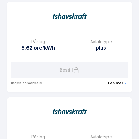
Produkt
Ishavsspot
Prisgaranti
1 mnd
eFaktura gebyr
7.5 kr
Månedspris
0 kr/mnd
Påslag
Avtaletype
Avtaletype
Timespot
5,62 øre/kWh
plus
Les mer om Ishavsspot
Bestill
Ingen samarbeid
Les mer
Produkt
Plusskunde
Prisgaranti
1 mnd
eFaktura gebyr
7.5 kr
Månedspris
49 kr/mnd
Påslag
Avtaletype