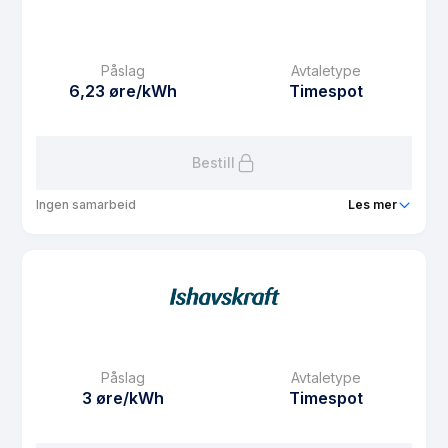
eFaktura gebyr
7.5 kr
Månedspris
49 kr/mnd
Påslag
Avtaletype
Avtaletype
Timespot
6,23 øre/kWh
Timespot
Les mer om Spotpris Sør
Bestill
Ingen samarbeid
Les mer
Produkt
Spotpris Nord
Prisgaranti
1 mnd
eFaktura gebyr
7.5 kr
Månedspris
61.25 kr/mnd
Påslag
Avtaletype
Avtaletype
Timespot
3 øre/kWh
Timespot
Les mer om Spotpris Nord