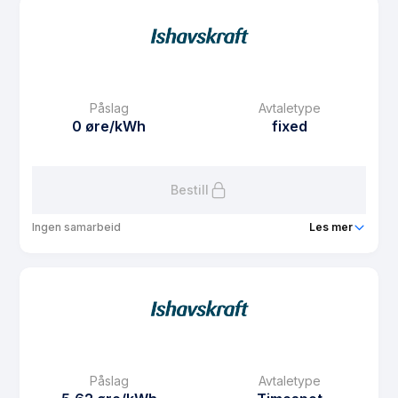
Prisgaranti
1 mnd
eFaktura gebyr
7.5 kr
Månedspris
48.75 kr/mnd
Påslag
Avtaletype
Avtaletype
fixed
0 øre/kWh
fixed
Les mer om Fastpris 3 år Midt-Norge
Bestill
Ingen samarbeid
Les mer
Produkt
Fastpris 1 år Midt-Norge
Prisgaranti
1 mnd
eFaktura gebyr
7.5 kr
Månedspris
48.75 kr/mnd
Påslag
Avtaletype
Avtaletype
fixed