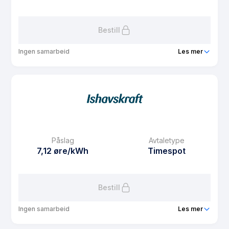
Les mer om Plusskunde NO4
Bestill
Ingen samarbeid
Les mer
Produkt
PBL Kraft privat
Prisgaranti
1 mnd
eFaktura gebyr
7.5 kr
Månedspris
31.25 kr/mnd
Påslag
Avtaletype
Avtaletype
Timespot
7,12 øre/kWh
Timespot
Les mer om PBL Kraft privat
Bestill
Ingen samarbeid
Les mer