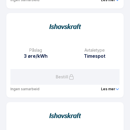
Produkt
BoSpot
Prisgaranti
1 mnd
eFaktura gebyr
7.5 kr
Månedspris
49 kr/mnd
Påslag
Avtaletype
Avtaletype
Timespot
3 øre/kWh
Timespot
Les mer om BoSpot
Bestill
Ingen samarbeid
Les mer
Produkt
BoSpot
Prisgaranti
1 mnd
eFaktura gebyr
7.5 kr