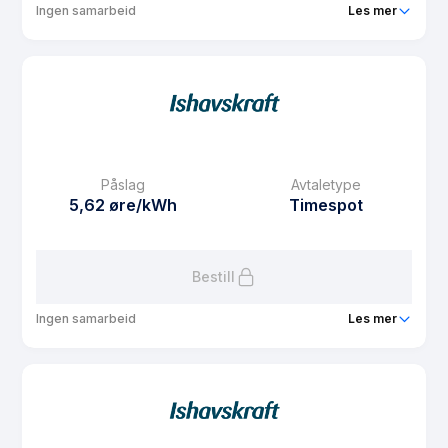
Ingen samarbeid
Les mer
Produkt
Spotpris med 24 måneder fritt fastbeløp
Prisgaranti
1 mnd
eFaktura gebyr
7.5 kr
Månedspris
0 kr/mnd
Påslag
Avtaletype
Avtaletype
other
5,62 øre/kWh
Timespot
Les mer om Spotpris med 24 måneder fritt fastbeløp
Bestill
Ingen samarbeid
Les mer
Produkt
Spotpris med 6 måneder fritt fastbeløp
Prisgaranti
1 mnd
eFaktura gebyr
7.5 kr