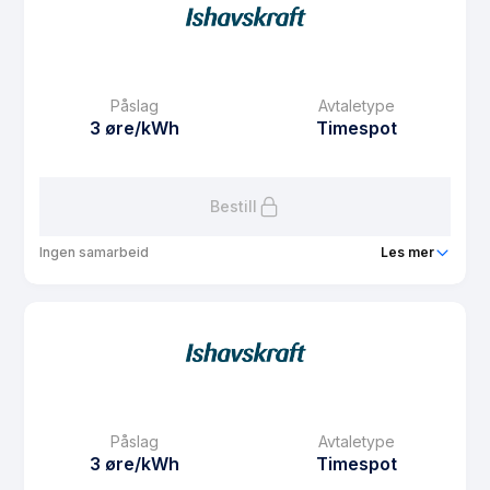
Prisgaranti
1 mnd
eFaktura gebyr
7.5 kr
Månedspris
61.25 kr/mnd
Påslag
Avtaletype
Avtaletype
Timespot
3 øre/kWh
Timespot
Les mer om BoSpot Nord
Bestill
Ingen samarbeid
Les mer
Produkt
BoSpot s
Prisgaranti
1 mnd
eFaktura gebyr
7.5 kr
Månedspris
49 kr/mnd
Påslag
Avtaletype
Avtaletype
Timespot
3 øre/kWh
Timespot