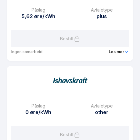
Månedspris
61.25 kr/mnd
Påslag
Avtaletype
Avtaletype
Timespot
5,62 øre/kWh
plus
Les mer om BoSpot
Bestill
Ingen samarbeid
Les mer
Produkt
SpotPluss
Prisgaranti
1 mnd
eFaktura gebyr
7.5 kr
Månedspris
49 kr/mnd
Påslag
Avtaletype
Avtaletype
plus
0 øre/kWh
other
Les mer om SpotPluss
Bestill