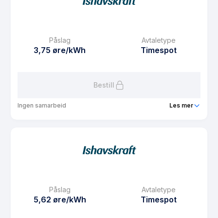
eFaktura gebyr
7.5 kr
Månedspris
48.75 kr/mnd
Påslag
Avtaletype
Avtaletype
fixed
3,75 øre/kWh
Timespot
Les mer om Fastpris 1 år
Bestill
Ingen samarbeid
Les mer
Produkt
AvtaleSpot
Prisgaranti
1 mnd
eFaktura gebyr
7.5 kr
Månedspris
0 kr/mnd
Påslag
Avtaletype
Avtaletype
Timespot
5,62 øre/kWh
Timespot
Les mer om AvtaleSpot