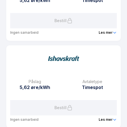
5,62 øre/kWh
Timespot
Les mer om Fastpris 1 år Midt-Norge
Bestill
Ingen samarbeid
Les mer
Produkt
Spotpris privat s
Prisgaranti
1 mnd
eFaktura gebyr
7.5 kr
Månedspris
49 kr/mnd
Påslag
Avtaletype
Avtaletype
Timespot
5,62 øre/kWh
Timespot
Les mer om Spotpris privat s
Bestill
Ingen samarbeid
Les mer