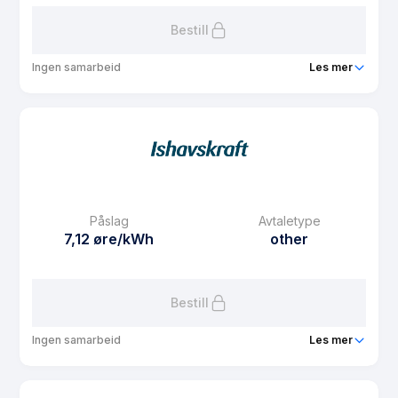
Bestill
Ingen samarbeid
Les mer
Produkt
Bonord strøm
Prisgaranti
1 mnd
eFaktura gebyr
7.5 kr
Månedspris
43.75 kr/mnd
Påslag
Avtaletype
Avtaletype
Timespot
7,12 øre/kWh
other
Les mer om Bonord strøm
Bestill
Ingen samarbeid
Les mer
Produkt
Spotpris i Strawberry