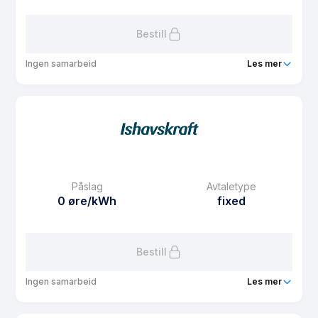
Les mer om BoSpot s
Bestill
Ingen samarbeid
Les mer
Produkt
BoSpot n
Prisgaranti
1 mnd
eFaktura gebyr
7.5 kr
Månedspris
61.25 kr/mnd
Påslag
Avtaletype
Avtaletype
Timespot
0 øre/kWh
fixed
Les mer om BoSpot n
Bestill
Ingen samarbeid
Les mer
Produkt
Fastpris 3 år Midt-Norge