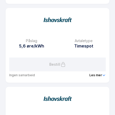
Produkt
Studentavtale SiT
Prisgaranti
1 mnd
eFaktura gebyr
7.5 kr
Månedspris
0 kr/mnd
Påslag
Avtaletype
Avtaletype
other
5,6 øre/kWh
Timespot
Les mer om Studentavtale SiT
Bestill
Ingen samarbeid
Les mer
Produkt
Spotpris privat ansatte
Prisgaranti
1 mnd
eFaktura gebyr
7.5 kr
Månedspris
18.75 kr/mnd