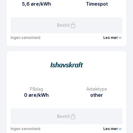
Avtaletype
plus
5,6 øre/kWh
Timespot
Les mer om Plusskunde
Bestill
Ingen samarbeid
Les mer
Produkt
Partnerstrøm
Prisgaranti
1 mnd
eFaktura gebyr
7.5 kr
Månedspris
32.5 kr/mnd
Påslag
Avtaletype
Avtaletype
Timespot
0 øre/kWh
other
Les mer om Partnerstrøm
Bestill
Ingen samarbeid
Les mer