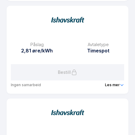
Produkt
Spotpris privat n
Prisgaranti
1 mnd
eFaktura gebyr
7.5 kr
Månedspris
61.25 kr/mnd
Påslag
Avtaletype
Avtaletype
Timespot
2,81 øre/kWh
Timespot
Les mer om Spotpris privat n
Bestill
Ingen samarbeid
Les mer
Produkt
FordelsSpot s
Prisgaranti
1 mnd
eFaktura gebyr
7.5 kr
Månedspris
49 kr/mnd