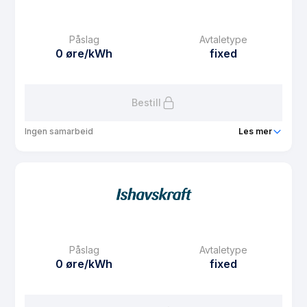
Månedspris
48.75 kr/mnd
Påslag
Avtaletype
Avtaletype
fixed
0 øre/kWh
fixed
Les mer om Fastpris privat 3 år
Bestill
Ingen samarbeid
Les mer
Produkt
Fastpris privat 1 år
Prisgaranti
1 mnd
eFaktura gebyr
7.5 kr
Månedspris
48.75 kr/mnd
Påslag
Avtaletype
Avtaletype
fixed
0 øre/kWh
fixed
Les mer om Fastpris privat 1 år