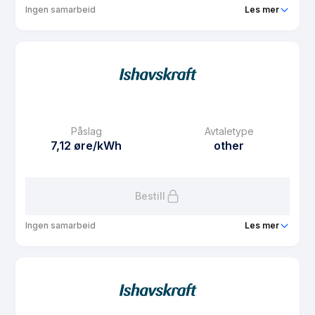
Ingen samarbeid
Les mer
Produkt
Spotpris i Strawberry Sør
Prisgaranti
6 mnd
eFaktura gebyr
7.5 kr
Månedspris
29 kr/mnd
Påslag
Avtaletype
Avtaletype
other
7,12 øre/kWh
other
Les mer om Spotpris i Strawberry Sør
Bestill
Ingen samarbeid
Les mer
Produkt
Spotpris i Strawberry Nord
Prisgaranti
6 mnd
eFaktura gebyr
7.5 kr