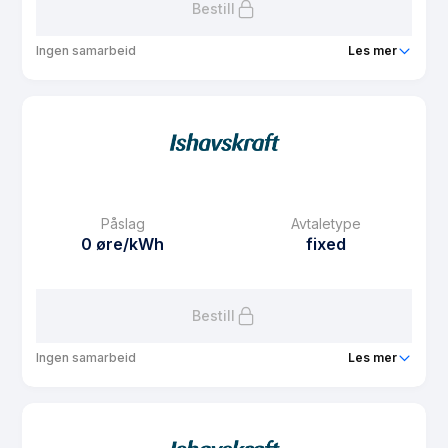
Bestill
Ingen samarbeid
Les mer
Produkt
Fastpris 3 år
Prisgaranti
1 mnd
eFaktura gebyr
7.5 kr
Månedspris
48.75 kr/mnd
Påslag
Avtaletype
Avtaletype
fixed
0 øre/kWh
fixed
Les mer om Fastpris 3 år
Bestill
Ingen samarbeid
Les mer
Produkt
Fastpris 1 år
Prisgaranti
1 mnd