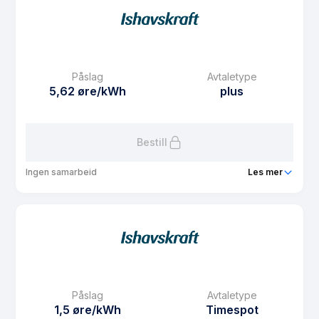
Prisgaranti
6 mnd
eFaktura gebyr
7.5 kr
Månedspris
29 kr/mnd
Påslag
Avtaletype
Avtaletype
other
5,62 øre/kWh
plus
Les mer om Spotpris i Strawberry
Bestill
Ingen samarbeid
Les mer
Produkt
Plusskunde NO4
Prisgaranti
1 mnd
eFaktura gebyr
7.5 kr
Månedspris
61.25 kr/mnd
Påslag
Avtaletype
Avtaletype
plus
1,5 øre/kWh
Timespot