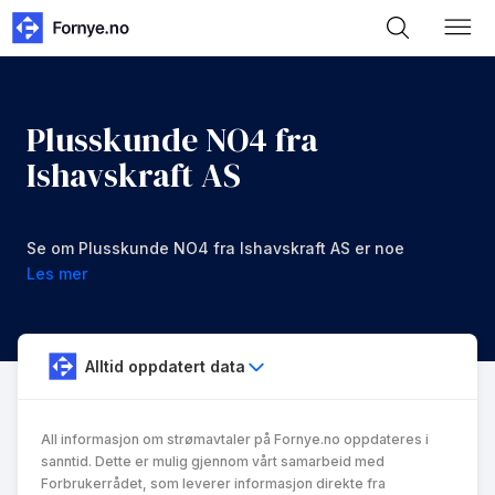
Plusskunde NO4 fra
Ishavskraft AS
Se om Plusskunde NO4 fra Ishavskraft AS er noe
for deg.
Les mer
Alltid oppdatert data
All informasjon om strømavtaler på Fornye.no oppdateres i
sanntid. Dette er mulig gjennom vårt samarbeid med
Forbrukerrådet, som leverer informasjon direkte fra