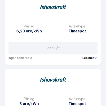
Prisgaranti
1 mnd
eFaktura gebyr
7.5 kr
Månedspris
49 kr/mnd
Påslag
Avtaletype
Avtaletype
Timespot
6,23 øre/kWh
Timespot
Les mer om Spotpris Sør
Bestill
Ingen samarbeid
Les mer
Produkt
Spotpris Nord
Prisgaranti
1 mnd
eFaktura gebyr
7.5 kr
Månedspris
61.25 kr/mnd
Påslag
Avtaletype
Avtaletype
Timespot
3 øre/kWh
Timespot