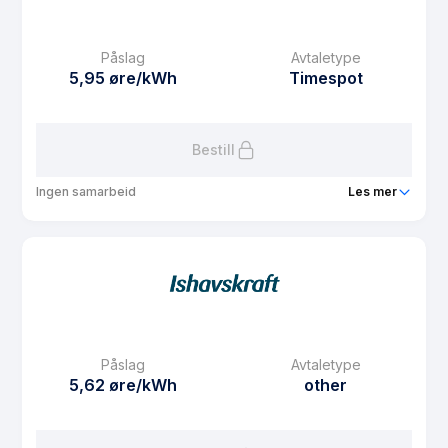
Månedspris
18.75 kr/mnd
Påslag
Avtaletype
Avtaletype
Timespot
5,95 øre/kWh
Timespot
Les mer om Spotpris privat ansatte
Bestill
Ingen samarbeid
Les mer
Produkt
Salmarstrøm
Prisgaranti
1 mnd
eFaktura gebyr
7.5 kr
Månedspris
23.75 kr/mnd
Påslag
Avtaletype
Avtaletype
Timespot
5,62 øre/kWh
other
Les mer om Salmarstrøm