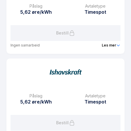
Påslag
Avtaletype
Avtaletype
fixed
5,62 øre/kWh
Timespot
Les mer om Fastpris 1 år Midt-Norge
Bestill
Ingen samarbeid
Les mer
Produkt
Spotpris privat s
Prisgaranti
1 mnd
eFaktura gebyr
7.5 kr
Månedspris
49 kr/mnd
Påslag
Avtaletype
Avtaletype
Timespot
5,62 øre/kWh
Timespot
Les mer om Spotpris privat s
Bestill