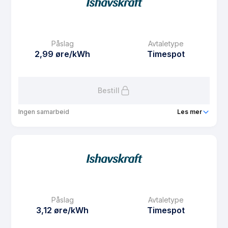
eFaktura gebyr
7.5 kr
Månedspris
36.25 kr/mnd
Påslag
Avtaletype
Avtaletype
other
2,99 øre/kWh
Timespot
Les mer om Spotpris i Strawberry Nord
Bestill
Ingen samarbeid
Les mer
Produkt
FordelsSpot Sør
Prisgaranti
1 mnd
eFaktura gebyr
7.5 kr
Månedspris
49 kr/mnd
Påslag
Avtaletype
Avtaletype
Timespot
3,12 øre/kWh
Timespot
Les mer om FordelsSpot Sør