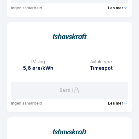
Ingen samarbeid
Les mer
Produkt
Studentavtale SiT
Prisgaranti
1 mnd
eFaktura gebyr
7.5 kr
Månedspris
0 kr/mnd
Påslag
Avtaletype
Avtaletype
other
5,6 øre/kWh
Timespot
Les mer om Studentavtale SiT
Bestill
Ingen samarbeid
Les mer
Produkt
Spotpris privat ansatte
Prisgaranti
1 mnd
eFaktura gebyr
7.5 kr