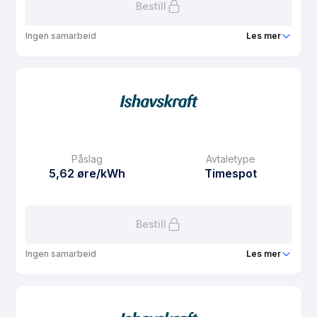
Bestill
Ingen samarbeid
Les mer
Produkt
Spotpris med 24 måneder fritt fastbeløp
Prisgaranti
1 mnd
eFaktura gebyr
7.5 kr
Månedspris
0 kr/mnd
Påslag
Avtaletype
Avtaletype
other
5,62 øre/kWh
Timespot
Les mer om Spotpris med 24 måneder fritt fastbeløp
Bestill
Ingen samarbeid
Les mer
Produkt
Spotpris med 6 måneder fritt fastbeløp
Prisgaranti
1 mnd