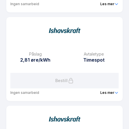
Ingen samarbeid
Les mer
Produkt
Spotpris privat n
Prisgaranti
1 mnd
eFaktura gebyr
7.5 kr
Månedspris
61.25 kr/mnd
Påslag
Avtaletype
Avtaletype
Timespot
2,81 øre/kWh
Timespot
Les mer om Spotpris privat n
Bestill
Ingen samarbeid
Les mer
Produkt
FordelsSpot s
Prisgaranti
1 mnd
eFaktura gebyr
7.5 kr