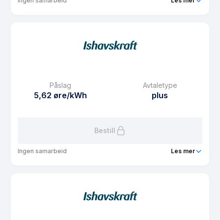
Ingen samarbeid
Les mer
Produkt
Ishavsspot
Prisgaranti
1 mnd
eFaktura gebyr
7.5 kr
Månedspris
0 kr/mnd
Påslag
Avtaletype
Avtaletype
Timespot
5,62 øre/kWh
plus
Les mer om Ishavsspot
Bestill
Ingen samarbeid
Les mer
Produkt
Plusskunde
Prisgaranti
1 mnd
eFaktura gebyr
7.5 kr