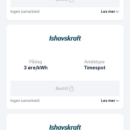
Ingen samarbeid
Les mer
Produkt
BoSpot
Prisgaranti
1 mnd
eFaktura gebyr
7.5 kr
Månedspris
49 kr/mnd
Påslag
Avtaletype
Avtaletype
Timespot
3 øre/kWh
Timespot
Les mer om BoSpot
Bestill
Ingen samarbeid
Les mer
Produkt
BoSpot
Prisgaranti
1 mnd