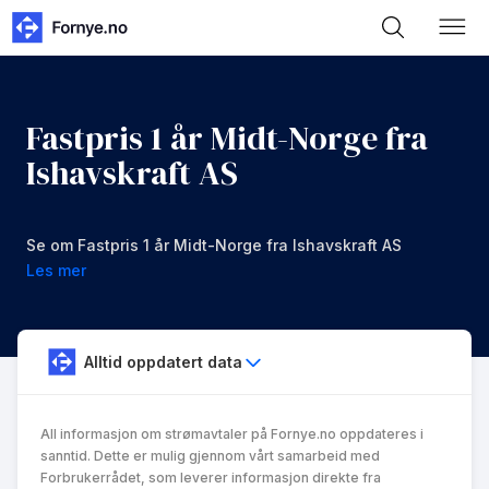
Fastpris 1 år Midt-Norge fra
Ishavskraft AS
Se om Fastpris 1 år Midt-Norge fra Ishavskraft AS
er noe for deg.
Les mer
Alltid oppdatert data
All informasjon om strømavtaler på Fornye.no oppdateres i
sanntid. Dette er mulig gjennom vårt samarbeid med
Forbrukerrådet, som leverer informasjon direkte fra