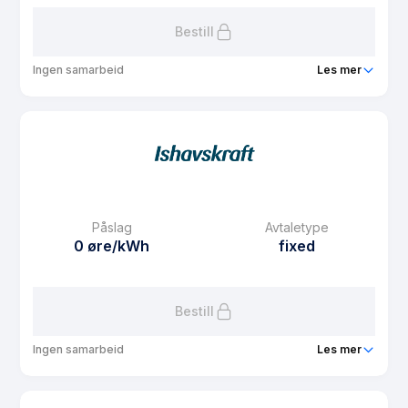
Bestill
Ingen samarbeid
Les mer
Produkt
Spotpris
Prisgaranti
1 mnd
eFaktura gebyr
7.5 kr
Månedspris
61.25 kr/mnd
Påslag
Avtaletype
Avtaletype
Timespot
0 øre/kWh
fixed
Les mer om Spotpris
Bestill
Ingen samarbeid
Les mer
Produkt
Fastpris 3 år Nord-Norge