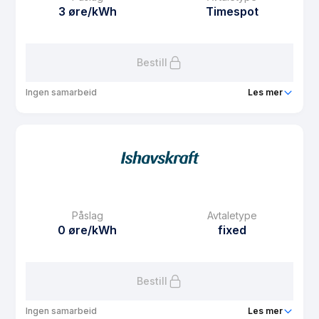
Avtaletype
Timespot
3 øre/kWh
Timespot
Les mer om BoSpot s
Bestill
Ingen samarbeid
Les mer
Produkt
BoSpot n
Prisgaranti
1 mnd
eFaktura gebyr
7.5 kr
Månedspris
61.25 kr/mnd
Påslag
Avtaletype
Avtaletype
Timespot
0 øre/kWh
fixed
Les mer om BoSpot n
Bestill
Ingen samarbeid
Les mer