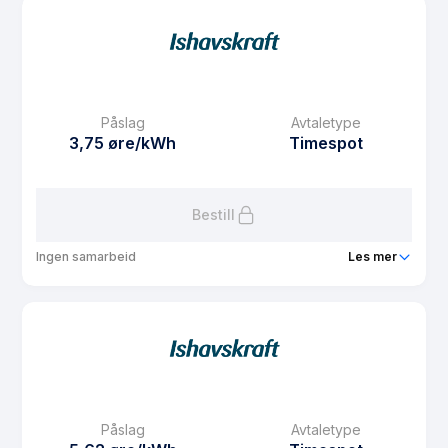
Prisgaranti
1 mnd
eFaktura gebyr
7.5 kr
Månedspris
48.75 kr/mnd
Påslag
Avtaletype
Avtaletype
fixed
3,75 øre/kWh
Timespot
Les mer om Fastpris 1 år
Bestill
Ingen samarbeid
Les mer
Produkt
AvtaleSpot
Prisgaranti
1 mnd
eFaktura gebyr
7.5 kr
Månedspris
0 kr/mnd
Påslag
Avtaletype
Avtaletype
Timespot