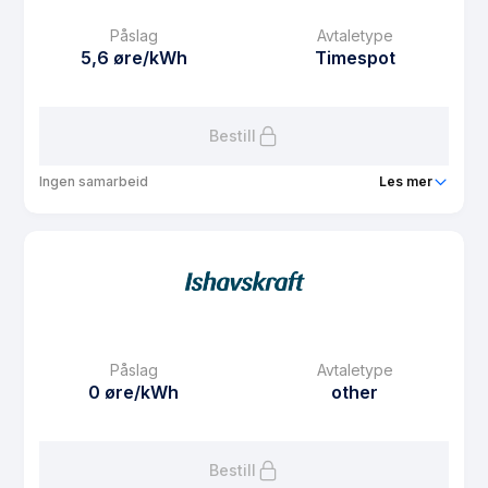
Månedspris
49 kr/mnd
Påslag
Avtaletype
Avtaletype
plus
5,6 øre/kWh
Timespot
Les mer om Plusskunde
Bestill
Ingen samarbeid
Les mer
Produkt
Partnerstrøm
Prisgaranti
1 mnd
eFaktura gebyr
7.5 kr
Månedspris
32.5 kr/mnd
Påslag
Avtaletype
Avtaletype
Timespot
0 øre/kWh
other
Les mer om Partnerstrøm
Bestill