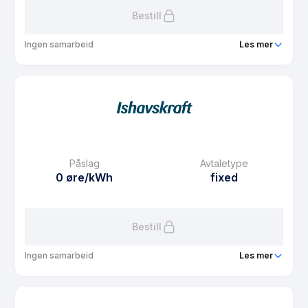
Bestill
Ingen samarbeid
Les mer
Produkt
Studentavtale Sit
Prisgaranti
1 mnd
eFaktura gebyr
7.5 kr
Månedspris
0 kr/mnd
Påslag
Avtaletype
Avtaletype
other
0 øre/kWh
fixed
Les mer om Studentavtale Sit
Bestill
Ingen samarbeid
Les mer
Produkt
Fastpris privat 3 år