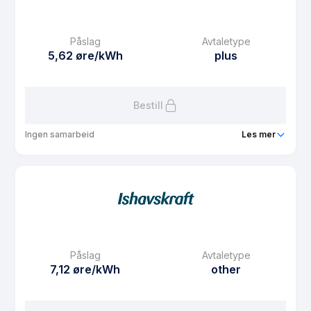
Påslag
Avtaletype
5,62 øre/kWh
plus
Bestill
Ingen samarbeid
Les mer
Produkt
SpotPluss*
Prisgaranti
1 mnd
eFaktura gebyr
7.5 kr
Månedspris
49 kr/mnd
Påslag
Avtaletype
Avtaletype
plus
7,12 øre/kWh
other
Les mer om SpotPluss*