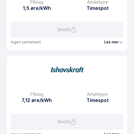
Påslag
Avtaletype
Avtaletype
plus
1,5 øre/kWh
Timespot
Les mer om Plusskunde NO4
Bestill
Ingen samarbeid
Les mer
Produkt
PBL Kraft privat
Prisgaranti
1 mnd
eFaktura gebyr
7.5 kr
Månedspris
31.25 kr/mnd
Påslag
Avtaletype
Avtaletype
Timespot
7,12 øre/kWh
Timespot
Les mer om PBL Kraft privat
Bestill