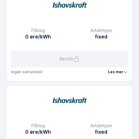
Prisgaranti
1 mnd
eFaktura gebyr
7.5 kr
Månedspris
48.75 kr/mnd
Påslag
Avtaletype
Avtaletype
fixed
0 øre/kWh
fixed
Les mer om Fastpris privat 3 år
Bestill
Ingen samarbeid
Les mer
Produkt
Fastpris privat 1 år
Prisgaranti
1 mnd
eFaktura gebyr
7.5 kr
Månedspris
48.75 kr/mnd
Påslag
Avtaletype
Avtaletype
fixed
0 øre/kWh
fixed