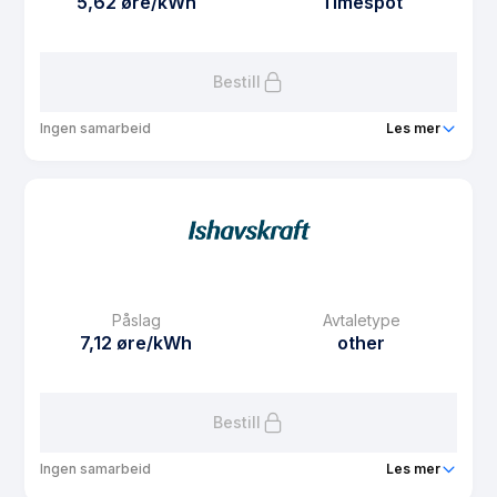
5,62 øre/kWh
Timespot
Les mer om AvtaleSpot
Bestill
Ingen samarbeid
Les mer
Produkt
Bonord strøm
Prisgaranti
1 mnd
eFaktura gebyr
7.5 kr
Månedspris
43.75 kr/mnd
Påslag
Avtaletype
Avtaletype
Timespot
7,12 øre/kWh
other
Les mer om Bonord strøm
Bestill
Ingen samarbeid
Les mer