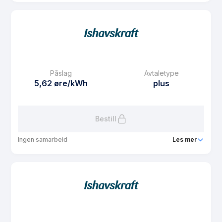
Produkt
Spotpris i Strawberry
Prisgaranti
6 mnd
eFaktura gebyr
7.5 kr
Månedspris
29 kr/mnd
Påslag
Avtaletype
Avtaletype
other
5,62 øre/kWh
plus
Les mer om Spotpris i Strawberry
Bestill
Ingen samarbeid
Les mer
Produkt
Plusskunde NO4
Prisgaranti
1 mnd
eFaktura gebyr
7.5 kr
Månedspris
61.25 kr/mnd