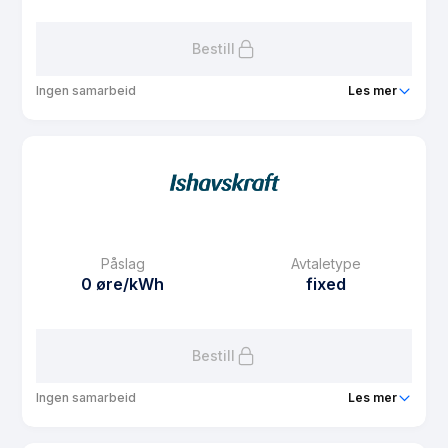
Les mer om Fastpris privat 1 år
Bestill
Ingen samarbeid
Les mer
Produkt
Fastpris 3 år
Prisgaranti
1 mnd
eFaktura gebyr
7.5 kr
Månedspris
48.75 kr/mnd
Påslag
Avtaletype
Avtaletype
fixed
0 øre/kWh
fixed
Les mer om Fastpris 3 år
Bestill
Ingen samarbeid
Les mer
Produkt
Fastpris 1 år