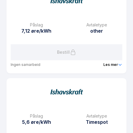
eFaktura gebyr
7.5 kr
Månedspris
0 kr/mnd
Påslag
Avtaletype
Avtaletype
Timespot
7,12 øre/kWh
other
Les mer om Spotpris med 6 måneder fritt fastbeløp
Bestill
Ingen samarbeid
Les mer
Produkt
Seniorstrøm
Prisgaranti
9 mnd
eFaktura gebyr
0 kr
Månedspris
0 kr/mnd
Påslag
Avtaletype
Avtaletype
other
5,6 øre/kWh
Timespot
Les mer om Seniorstrøm