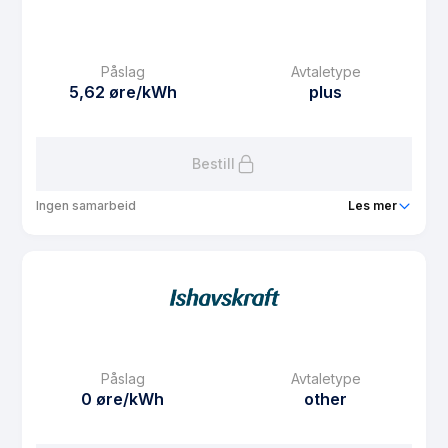
eFaktura gebyr
7.5 kr
Månedspris
61.25 kr/mnd
Påslag
Avtaletype
Avtaletype
Timespot
5,62 øre/kWh
plus
Les mer om BoSpot
Bestill
Ingen samarbeid
Les mer
Produkt
SpotPluss
Prisgaranti
1 mnd
eFaktura gebyr
7.5 kr
Månedspris
49 kr/mnd
Påslag
Avtaletype
Avtaletype
plus
0 øre/kWh
other
Les mer om SpotPluss