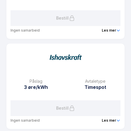
Les mer om Spotpris Nord
Bestill
Ingen samarbeid
Les mer
Produkt
BoSpot Sør
Prisgaranti
1 mnd
eFaktura gebyr
7.5 kr
Månedspris
49 kr/mnd
Påslag
Avtaletype
Avtaletype
Timespot
3 øre/kWh
Timespot
Les mer om BoSpot Sør
Bestill
Ingen samarbeid
Les mer