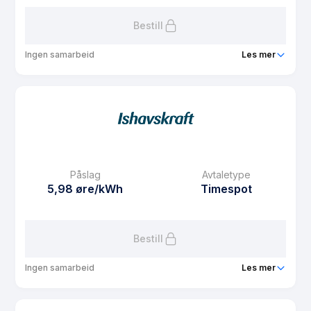
Bestill
Ingen samarbeid
Les mer
Produkt
FordelsSpot Nord
Prisgaranti
1 mnd
eFaktura gebyr
7.5 kr
Månedspris
61.25 kr/mnd
Påslag
Avtaletype
Avtaletype
Timespot
5,98 øre/kWh
Timespot
Les mer om FordelsSpot Nord
Bestill
Ingen samarbeid
Les mer
Produkt
Spotpris Sør