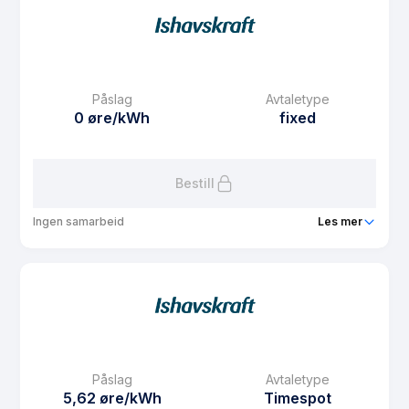
Prisgaranti
1 mnd
eFaktura gebyr
7.5 kr
Månedspris
48.75 kr/mnd
Påslag
Avtaletype
Avtaletype
fixed
0 øre/kWh
fixed
Les mer om Fastpris 3 år Nord-Norge
Bestill
Ingen samarbeid
Les mer
Produkt
Fastpris 1 år Nord-Norge
Prisgaranti
1 mnd
eFaktura gebyr
7.5 kr
Månedspris
48.75 kr/mnd
Påslag
Avtaletype
Avtaletype
fixed
5,62 øre/kWh
Timespot