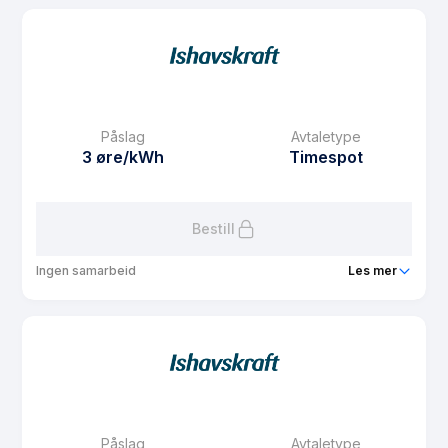
Produkt
BoSpot Nord
Prisgaranti
1 mnd
eFaktura gebyr
7.5 kr
Månedspris
61.25 kr/mnd
Påslag
Avtaletype
Avtaletype
Timespot
3 øre/kWh
Timespot
Les mer om BoSpot Nord
Bestill
Ingen samarbeid
Les mer
Produkt
BoSpot s
Prisgaranti
1 mnd
eFaktura gebyr
7.5 kr
Månedspris
49 kr/mnd
Påslag
Avtaletype