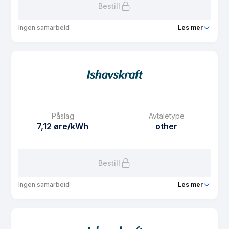
Bestill
Ingen samarbeid
Les mer
Produkt
Spotpris i Strawberry Sør
Prisgaranti
6 mnd
eFaktura gebyr
7.5 kr
Månedspris
29 kr/mnd
Påslag
Avtaletype
Avtaletype
other
7,12 øre/kWh
other
Les mer om Spotpris i Strawberry Sør
Bestill
Ingen samarbeid
Les mer
Produkt
Spotpris i Strawberry Nord
Prisgaranti
6 mnd