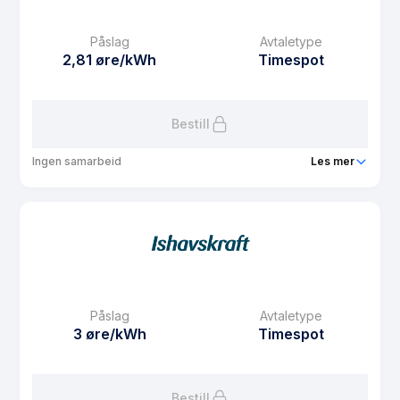
Månedspris
49 kr/mnd
Påslag
Avtaletype
Avtaletype
Timespot
2,81 øre/kWh
Timespot
Les mer om FordelsSpot s
Bestill
Ingen samarbeid
Les mer
Produkt
FordelsSpot n
Prisgaranti
1 mnd
eFaktura gebyr
7.5 kr
Månedspris
61.25 kr/mnd
Påslag
Avtaletype
Avtaletype
Timespot
3 øre/kWh
Timespot
Les mer om FordelsSpot n
Bestill