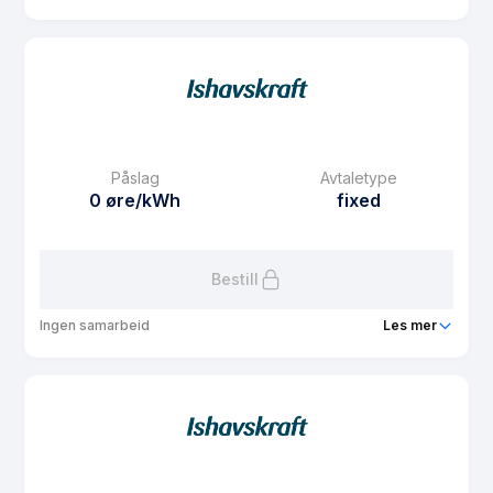
Produkt
Fastpris 3 år Midt-Norge
Prisgaranti
1 mnd
eFaktura gebyr
7.5 kr
Månedspris
48.75 kr/mnd
Påslag
Avtaletype
Avtaletype
fixed
0 øre/kWh
fixed
Les mer om Fastpris 3 år Midt-Norge
Bestill
Ingen samarbeid
Les mer
Produkt
Fastpris 1 år Midt-Norge
Prisgaranti
1 mnd
eFaktura gebyr
7.5 kr
Månedspris
48.75 kr/mnd