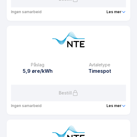
Ingen samarbeid
Les mer
Produkt
Spotpris
Prisgaranti
1 mnd
eFaktura gebyr
12.5 kr
Månedspris
69 kr/mnd
Påslag
Avtaletype
Avtaletype
Timespot
5,9 øre/kWh
Timespot
Les mer om Spotpris
Bestill
Ingen samarbeid
Les mer
Produkt
Spotpris uten fastbeløp
Prisgaranti
6 mnd