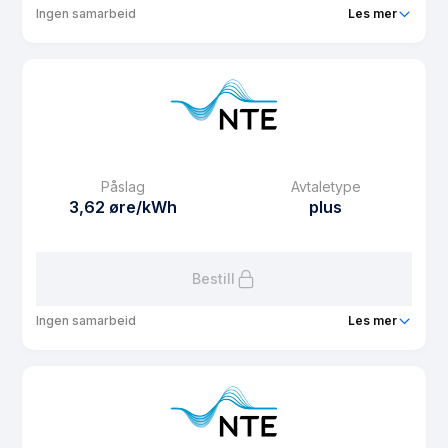
Ingen samarbeid
Les mer
Produkt
Spotpris PLUSS
Prisgaranti
1 mnd
eFaktura gebyr
12.5 kr
Månedspris
69 kr/mnd
Påslag
Avtaletype
Avtaletype
plus
3,62 øre/kWh
plus
Les mer om Spotpris PLUSS
Bestill
Ingen samarbeid
Les mer
Produkt
Spotpris agrol pluss
Prisgaranti
1 mnd
eFaktura gebyr
12.5 kr