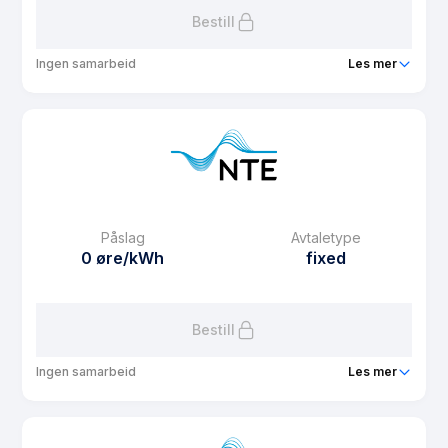
Bestill
Ingen samarbeid
Les mer
Produkt
Boligbyggelaget Midt
Prisgaranti
1 mnd
eFaktura gebyr
12.5 kr
Månedspris
19 kr/mnd
Påslag
Avtaletype
Avtaletype
Timespot
0 øre/kWh
fixed
Les mer om Boligbyggelaget Midt
Bestill
Ingen samarbeid
Les mer
Produkt
Fastpris 3 år