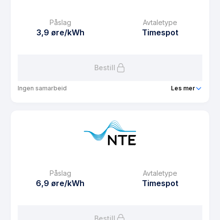
Månedspris
12.5 kr/mnd
Påslag
Avtaletype
Avtaletype
plus
3,9 øre/kWh
Timespot
Les mer om Spotpris agrol pluss
Bestill
Ingen samarbeid
Les mer
Produkt
Blispot
Prisgaranti
6 mnd
eFaktura gebyr
12.5 kr
Månedspris
29 kr/mnd
Påslag
Avtaletype
Avtaletype
Timespot
6,9 øre/kWh
Timespot
Les mer om Blispot
Bestill