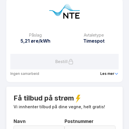
Prisgaranti
1 mnd
eFaktura gebyr
12.5 kr
Månedspris
42 kr/mnd
Påslag
Avtaletype
Avtaletype
other
5,21 øre/kWh
Timespot
Les mer om NTE PowerSpot
Bestill
Ingen samarbeid
Les mer
Produkt
Spotpris Risvollan
Få tilbud på strøm
Prisgaranti
1 mnd
eFaktura gebyr
Vi innhenter tilbud på dine vegne, helt gratis!
12.5 kr
Månedspris
29 kr/mnd
Navn
Postnummer
Avtaletype
Timespot