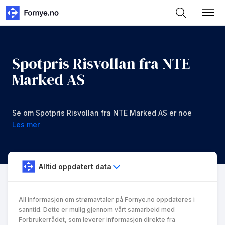
Spotpris Risvollan fra NTE
Marked AS
Se om Spotpris Risvollan fra NTE Marked AS er noe
for deg.
Les mer
Alltid oppdatert data
All informasjon om strømavtaler på Fornye.no oppdateres i
sanntid. Dette er mulig gjennom vårt samarbeid med
Forbrukerrådet, som leverer informasjon direkte fra