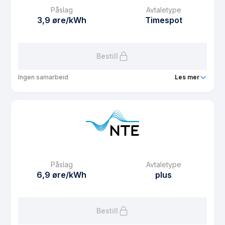
Påslag
Avtaletype
3,9 øre/kWh
Timespot
Bestill
Ingen samarbeid
Les mer
Produkt
Bli'Spot
Prisgaranti
6 mnd
eFaktura gebyr
12.5 kr
Månedspris
29 kr/mnd
Påslag
Avtaletype
Avtaletype
Timespot
6,9 øre/kWh
plus
Les mer om Bli'Spot
Bestill