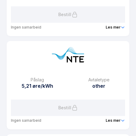
Les mer om Webspot
Bestill
Ingen samarbeid
Les mer
Produkt
Spotpris Agrol
Prisgaranti
1 mnd
eFaktura gebyr
12.5 kr
Månedspris
12.5 kr/mnd
Påslag
Avtaletype
Avtaletype
Timespot
5,21 øre/kWh
other
Les mer om Spotpris Agrol
Bestill
Ingen samarbeid
Les mer
Produkt
NTE PowerSpot