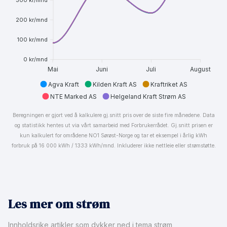
200 kr/mnd
100 kr/mnd
0 kr/mnd
Mai
Juni
Juli
August
Agva Kraft
Kilden Kraft AS
Kraftriket AS
NTE Marked AS
Helgeland Kraft Strøm AS
Beregningen er gjort ved å kalkulere gj.snitt pris over de siste fire månedene. Data
og statistikk hentes ut via vårt samarbeid med Forbrukerrådet. Gj.snitt prisen er
kun kalkulert for områdene NO1 Sørøst-Norge og tar et eksempel i årlig kWh
forbruk på 16 000 kWh / 1333 kWh/mnd. Inkluderer ikke nettleie eller strømstøtte.
Les mer om strøm
Innholdsrike artikler som dykker ned i tema strøm