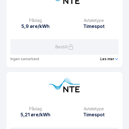
eFaktura gebyr
12.5 kr
Månedspris
0 kr/mnd
Påslag
Avtaletype
Avtaletype
Timespot
5,9 øre/kWh
Timespot
Les mer om Spotpris uten fastbeløp
Bestill
Ingen samarbeid
Les mer
Produkt
Spotpris (privat standard)
Prisgaranti
1 mnd
eFaktura gebyr
12.5 kr
Månedspris
49 kr/mnd
Påslag
Avtaletype
Avtaletype
Timespot
5,21 øre/kWh
Timespot
Les mer om Spotpris (privat standard)