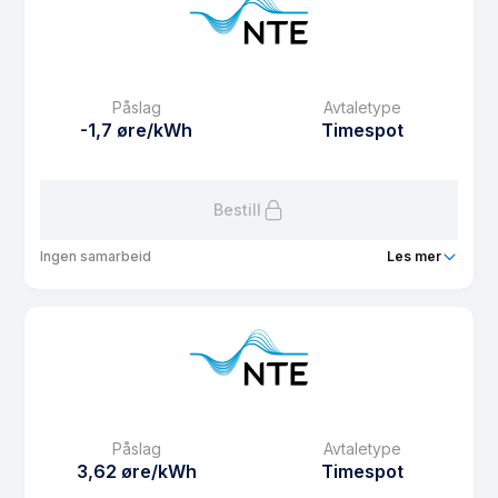
Prisgaranti
1 mnd
eFaktura gebyr
12.5 kr
Månedspris
39 kr/mnd
Påslag
Avtaletype
Avtaletype
fixed
-1,7 øre/kWh
Timespot
Les mer om Fastpris 3 år
Bestill
Ingen samarbeid
Les mer
Produkt
Webspot
Prisgaranti
6 mnd
eFaktura gebyr
12.5 kr
Månedspris
0 kr/mnd
Påslag
Avtaletype
Avtaletype
Timespot
3,62 øre/kWh
Timespot